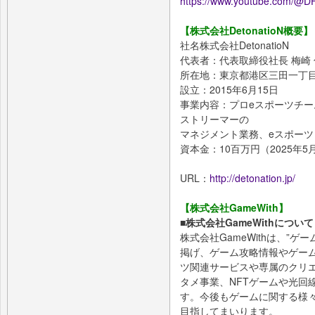
https://www.youtube.com/
【株式会社DetonatioN概要】
社名株式会社DetonatioN
代表者：代表取締役社長 梅崎
所在地：東京都港区三田一丁目
設立：2015年6月15日
事業内容：プロeスポーツチーム「D
ストリーマーの
マネジメント業務、eスポー
資本金：10百万円（2025年5
URL：
http://detonation.jp/
【株式会社GameWith】
■株式会社GameWithについて
株式会社GameWithは、”
掲げ、ゲーム攻略情報やゲー
ツ関連サービスや専属のクリ
タメ事業、NFTゲームや光回
す。今後もゲームに関する様
目指してまいります。