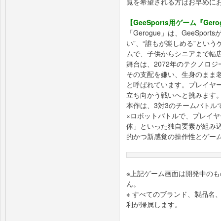
覧を希望される方はお早めに
【GeeSports用ゲーム『Ge
「Gerogue」は、GeeSpo
い”、“誰もが楽しめる”とい
ムで、子供からシニアまで幅
舞台は、2072年のテクノロ
その支配を嫌い、生身のまま老
と呼ばれています。プレイヤー
立ち向かう戦いへと挑みます
本作は、3対3のチームバトル
×ロボットバトルで、プレイ
体」といった独自要素が組み
的かつ新感覚の操作性とゲー
※上記ゲーム画面は開発中の
ん。
※ すべてのブランド、製品名
利が帰属します。