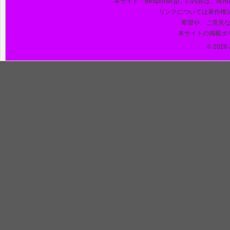
本サイト「BeSporter.jp」の内容
リンクについては著作権
希望や、ご意見
本サイトの掲載ポ
© 2026 J