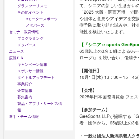
て、シニアの新しい生きがい
グランツーリスモ
「2025 大阪・関西万博」
その他イベント
や団体と意見やアイデアを交
eモータースポーツ
症予防に取り組む試みや、社
メタバース
能性を検証いたします。
セミナ・教育情報
プログラミング
【『シニア e-sports GeeSp
メタバース
65歳以上の3名１組による6チーム
ニュース
ローグ)』を競い合い、優勝チ
広報ＰＲ
キャンペーン情報
【開催日】
スポンサー情報
10月1日(水) 13：30～15：45(
タイトルアップデート
事業紹介
【会場】
企業情報
2025年日本国際博覧会 フェ
募集案内
製品・アプリ・サービス情
【参加チーム】
報
GeeSports LLPが提唱する
選手・チーム情報
者・団体から、65歳以上の3
・一般財団法人新潟県老人ク