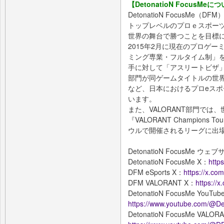
【DetonatioN FocusMeに
DetonatioN FocusM
トップレベルのプロｅスポーツ
世界の舞台で勝つことを目標
2015年2月に現在のプロゲ
ミング専業・フルタイム制」を
手に対して「アスリートビザ」を取得、
部門が同ゲームタイトルの世界
など、日本におけるプロeス
います。
また、VALORANT部門では
『VALORANT Champions
ウルで開催されるリーグに出
DetonatioN FocusMe ウェ
DetonatioN FocusMe X：
http
DFM eSports X：
https://x.c
DFM VALORANT X：
https:/
DetonatioN FocusMe YouTu
https://www.youtube.com/@D
DetonatioN FocusMe VALOR