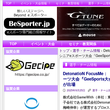
TOP
イベント・大会情報
セミナ・教育情報
選手・チーム情
TOP
イベント・大会
セミナ・教育関係
トップ
›
選手・チーム情報
›
De
協賛企業
シニアeスポーツ大会『GeeSp
選手・チーム情報
DetonatioN Focu
ーツ大会『GeeSpor
が出場
協賛企業
2025年9月25日
選手・チーム
P
K
株式会社GameWith（本
子会社である株式会社Deton
梅崎伸幸）が運営するプロeスポーツ