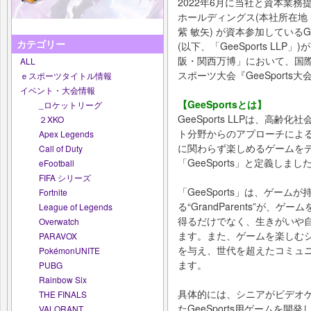
2022年6月に当社と資本業
ホールディングス(本社所在地
紫 敏矢) が資本参加しているG
カテゴリー
(以下、「GeeSports LL
阪・関西万博」において、国際
ALL
スポーツ大会『GeeSports
ｅスポーツタイトル情報
イベント・大会情報
【GeeSportsとは】
_ロケットリーグ
GeeSports LLPは、高
２XKO
ト分野からのアプローチによ
Apex Legends
に関わらず楽しめるゲームを
Call of Duty
「GeeSports」と定義しまし
eFootball
FIFA シリーズ
「GeeSports」は、ゲー
Fortnite
る“GrandParents”が、ゲ
League of Legends
得るだけでなく、生きがいや
Overwatch
ます。また、ゲームを楽しむシニ
PARAVOX
を与え、世代を超えたコミュ
PokémonUNITE
ます。
PUBG
Rainbow Six
具体的には、シニアがビデオ
THE FINALS
たGeeSports用ゲームを
VALORANT