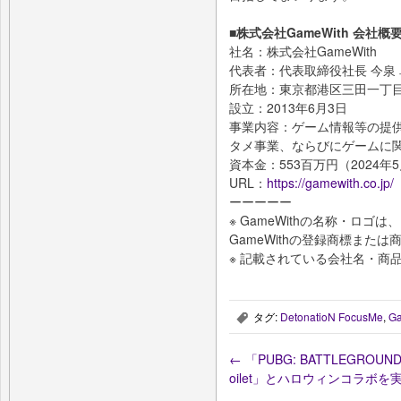
■株式会社GameWith 会社概
社名：株式会社GameWith
代表者：代表取締役社長 今泉
所在地：東京都港区三田一丁目
設立：2013年6月3日
事業内容：ゲーム情報等の提
タメ事業、ならびにゲームに
資本金：553百万円（2024年
URL：
https://gamewith.co.jp/
ーーーーー
※ GameWithの名称・ロ
GameWithの登録商標または
※ 記載されている会社名・商
タグ:
DetonatioN FocusMe
,
G
,
←
「PUBG: BATTLEGROUN
oilet」とハロウィンコラボを