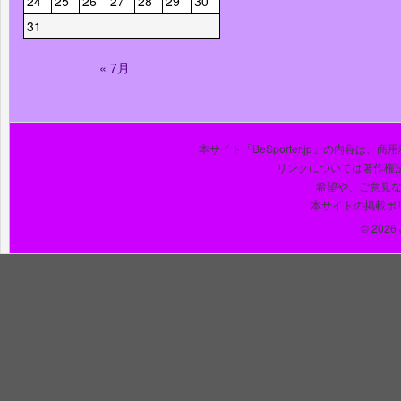
24
25
26
27
28
29
30
31
« 7月
本サイト「BeSporter.jp」の内容
リンクについては著作権
希望や、ご意見
本サイトの掲載ポ
© 2026 J