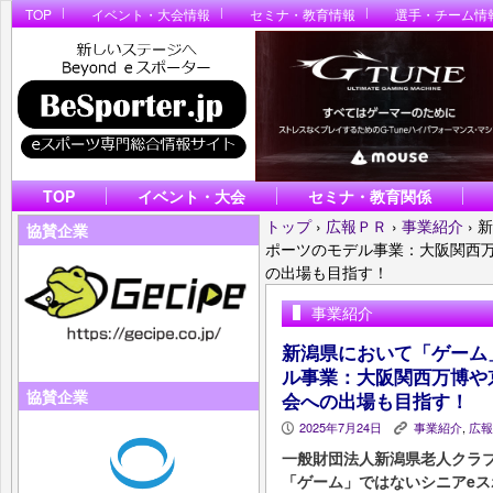
TOP
イベント・大会情報
セミナ・教育情報
選手・チーム情
TOP
イベント・大会
セミナ・教育関係
トップ
›
広報ＰＲ
›
事業紹介
›
新
協賛企業
ポーツのモデル事業：大阪関西
の出場も目指す！
事業紹介
新潟県において「ゲーム
ル事業：大阪関西万博や
協賛企業
会への出場も目指す！
2025年7月24日
事業紹介
,
広報
P
K
一般財団法人新潟県老人クラ
「ゲーム」ではないシニアe