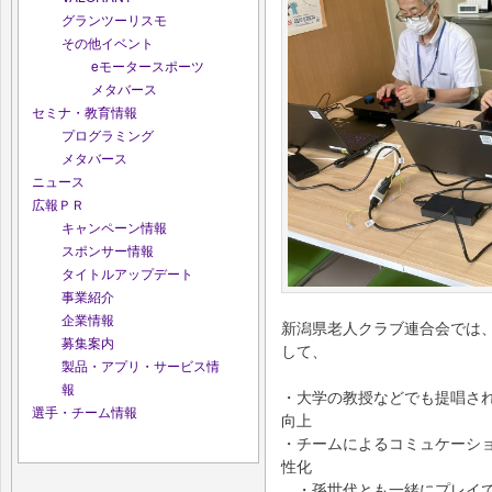
グランツーリスモ
その他イベント
eモータースポーツ
メタバース
セミナ・教育情報
プログラミング
メタバース
ニュース
広報ＰＲ
キャンペーン情報
スポンサー情報
タイトルアップデート
事業紹介
企業情報
新潟県老人クラブ連合会では
募集案内
して、
製品・アプリ・サービス情
報
・大学の教授などでも提唱さ
選手・チーム情報
向上
・チームによるコミュケーシ
性化
・孫世代とも一緒にプレイで