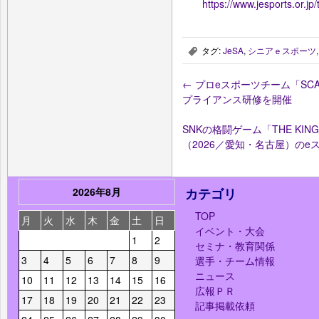
https://www.jesports.or.jp
タグ:
JeSA
,
シニアｅスポーツ
,
←
プロeスポーツチーム「SC
プライアンス研修を開催
SNKの格闘ゲーム「THE KING
（2026／愛知・名古屋）の
2026年8月
カテゴリ
TOP
月
火
水
木
金
土
日
イベント・大会
1
2
セミナ・教育関係
3
4
5
6
7
8
9
選手・チーム情報
ニュース
10
11
12
13
14
15
16
広報ＰＲ
17
18
19
20
21
22
23
記事掲載依頼