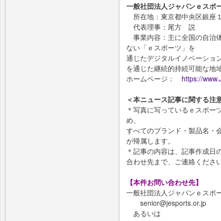
一般社団法人ジャパンｅスポー
所在地：東京都中央区銀座１
代表理事：尾方 説
事業内容：主に全国の自治体
ない「ｅスポーツ」を
通じたデジタルイノベーショ
を通じた継続的持続可能な地
ホームページ：
https://www.
＜本ニュース記事に関する注
＊写真に写っているｅスポー
め、
すべてのブランド・製品名・
が帰属します。
＊記事の内容は、記事作成日
合わせ先まで、ご連絡くださ
【本件お問い合わせ先】
一般社団法人ジャパンｅスポー
senior@jesports.or.jp
あるいは