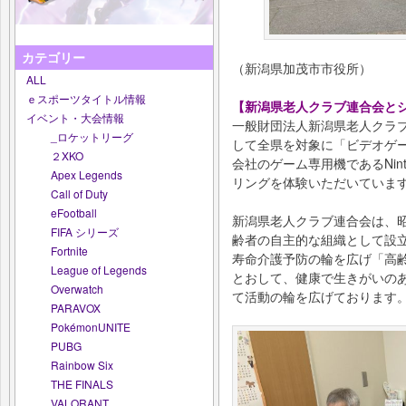
カテゴリー
（新潟県加茂市市役所）
ALL
ｅスポーツタイトル情報
【新潟県老人クラブ連合会と
イベント・大会情報
一般財団法人新潟県老人クラブ
_ロケットリーグ
して全県を対象に「ビデオゲ
２XKO
会社のゲーム専用機であるNintendo
Apex Legends
リングを体験いただいていま
Call of Duty
eFootball
新潟県老人クラブ連合会は、昭
FIFA シリーズ
齢者の自主的な組織として設立
Fortnite
寿命介護予防の輪を広げ「高
League of Legends
とおして、健康で生きがいの
Overwatch
て活動の輪を広げております
PARAVOX
PokémonUNITE
PUBG
Rainbow Six
THE FINALS
VALORANT