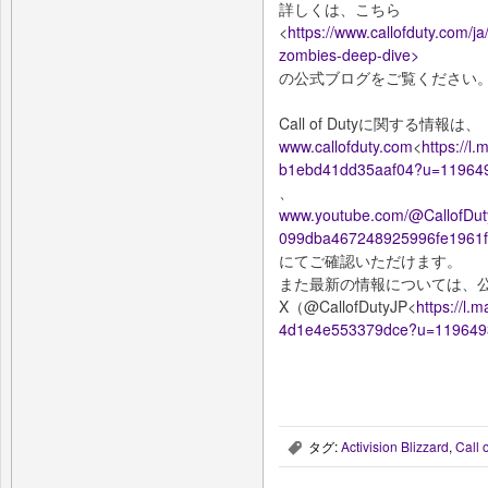
詳しくは、こちら
<
https://www.callofduty.com/ja
zombies-deep-dive>
の公式ブログをご覧ください
Call of Dutyに関する情報は、
www.callofduty.com
<
https://l
b1ebd41dd35aaf04?u=11964
、
www.youtube.com/@CallofDutyJ
099dba467248925996fe1961
にてご確認いただけます。
また最新の情報については、
X（@CallofDutyJP<
https://l
4d1e4e553379dce?u=119649
タグ:
Activision Blizzard
,
Call 
,