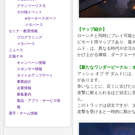
グランツーリスモ
その他イベント
eモータースポーツ
メタバース
【マップ紹介】
セミナ・教育情報
ローンチと同時にプレイ可能となる
プログラミング
ビモード用マップであり、最大
メタバース
ムド」は、異なる時代や次元
ニュース
かび上がる煉獄、ダークエー
広報ＰＲ
キャンペーン情報
【新たなワンダービークル：
スポンサー情報
アッシュ オブ ザ ダムドに
タイトルアップデート
があります。
事業紹介
幸いなことに、近くに古びた
企業情報
攻撃に耐えられるほど頑丈に
募集案内
ん。
製品・アプリ・サービス情
このトラックは頑丈ですが、
報
攻撃を受けると一時的に動か
選手・チーム情報