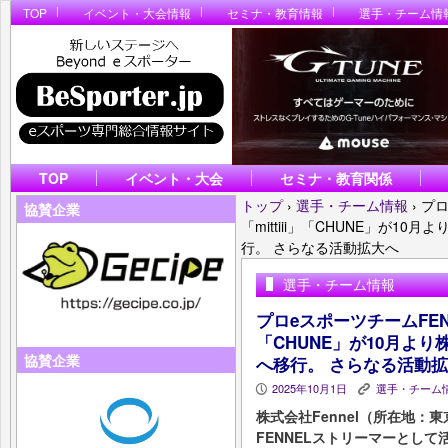
TOP
イベント・大会情報
セミナ・教育情報
選手・チーム情
TOP
イベント・大会
セミナ・教育関係
トップ
›
選手・チーム情報
›
プロ
協賛企業
「mittiii」「CHUNE」が10
行。 さらなる活動拡大へ
選手・チーム情報
プロeスポーツチームFENN
「CHUNE」が10月より
協賛企業
へ移行。 さらなる活動
2025年10月1日
選手・チーム
P
K
株式会社Fennel（所在地
FENNELストリーマーとして活