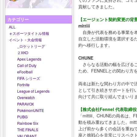
貢献してきました。
【エージェント契約変更の背
カテゴリー
mittiii
ALL
自身が代表を務める事業を本
ｅスポーツタイトル情報
自立した活動環境を選択する
イベント・大会情報
約へ移行します。
_ロケットリーグ
２XKO
CHUNE
Apex Legends
さらなる活動の幅を広げるこ
Call of Duty
ため、FENNELとの関わり
eFootball
FIFA シリーズ
両名は新たな関わり方の中で活
Fortnite
として引き続きサポートを行
League of Legends
向けて共に取り組んでまいり
Overwatch
PARAVOX
【株式会社Fennel 代表取締
PokémonUNITE
「mittiii、CHUNEの両名
PUBG
動を積み重ねてきました。mitt
Rainbow Six
上げ前から多くの会話を重ねてき
THE FINALS
座と挑戦心を非常にリスペク
VALORANT