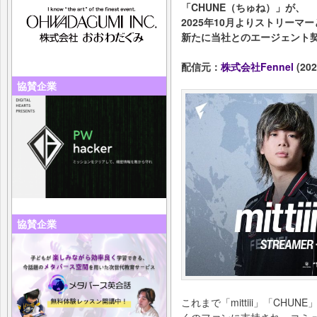
「CHUNE（ちゅね）」が、
2025年10月よりストリーマ
新たに当社とのエージェント
配信元：
株式会社Fennel
(202
協賛企業
協賛企業
これまで「mittiii」「CHU
くのファンに支持され、コミ