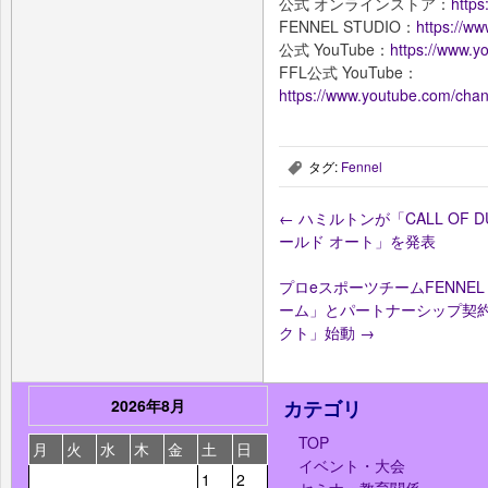
公式 オンラインストア：
https
FENNEL STUDIO：
https://ww
公式 YouTube：
https://www.y
FFL公式 YouTube：
https://www.youtube.com/ch
タグ:
Fennel
,
←
ハミルトンが「CALL OF
ールド オート」を発表
プロeスポーツチームFENNE
ーム」とパートナーシップ契
クト」始動
→
2026年8月
カテゴリ
TOP
月
火
水
木
金
土
日
イベント・大会
1
2