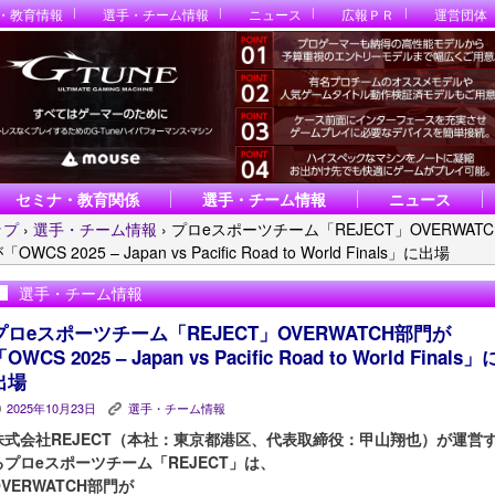
・教育情報
選手・チーム情報
ニュース
広報ＰＲ
運営団体
セミナ・教育関係
選手・チーム情報
ニュース
ップ
›
選手・チーム情報
›
プロeスポーツチーム「REJECT」OVERWAT
OWCS 2025 – Japan vs Pacific Road to World Finals」に出場
選手・チーム情報
プロeスポーツチーム「REJECT」OVERWATCH部門が
OWCS 2025 – Japan vs Pacific Road to World Finals」
出場
2025年10月23日
選手・チーム情報
P
K
株式会社REJECT（本社：東京都港区、代表取締役：甲山翔也）が運営
るプロeスポーツチーム「REJECT」は、
OVERWATCH部門が