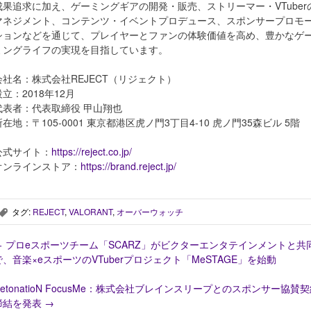
成果追求に加え、ゲーミングギアの開発・販売、ストリーマー・VTuber
マネジメント、コンテンツ・イベントプロデュース、スポンサープロモ
ションなどを通じて、プレイヤーとファンの体験価値を高め、豊かなゲ
ミングライフの実現を目指しています。
会社名：株式会社REJECT（リジェクト）
設立：2018年12月
代表者：代表取締役 甲山翔也
所在地：〒105-0001 東京都港区虎ノ門3丁目4-10 虎ノ門35森ビル 5階
公式サイト：
https://reject.co.jp/
オンラインストア：
https://brand.reject.jp/
タグ:
REJECT
,
VALORANT
,
オーバーウォッチ
,
←
プロeスポーツチーム「SCARZ」がビクターエンタテインメントと共
で、音楽×eスポーツのVTuberプロジェクト「MeSTAGE」を始動
DetonatioN FocusMe：株式会社ブレインスリープとのスポンサー協賛
締結を発表
→