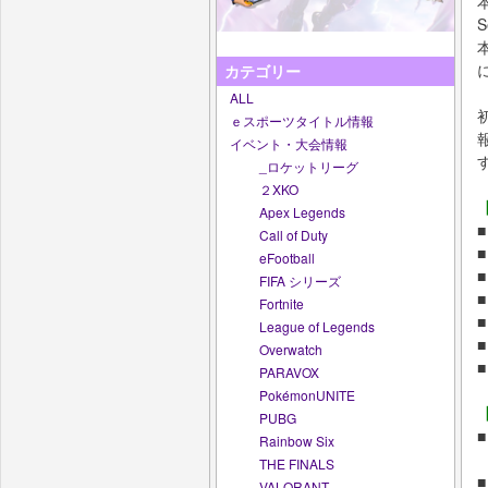
S
カテゴリー
ALL
ｅスポーツタイトル情報
イベント・大会情報
_ロケットリーグ
２XKO
Apex Legends
■
Call of Duty
■
eFootball
■
FIFA シリーズ
■
Fortnite
■
League of Legends
■
Overwatch
■
PARAVOX
PokémonUNITE
PUBG
■
Rainbow Six
THE FINALS
■
VALORANT