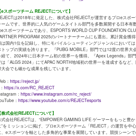
【eスポーツチーム REJECTについて】
REJECTは2018年に発足した、株式会社REJECTが運営するプロeスポ
チームです。世界的に人気のゲームタイトル部門を多数展開する日本有
のeスポーツチームであり、ESPORTS WORLD CUP FOUNDATION CLU
PARTNER PROGRAM 2025のパートナーチームにも選出。累計賞金獲得
額は国内1位を記録し、特にモバイルシューティングジャンルにおいては
本トップの実績を誇ります。『PUBG MOBILE』部門では12度の世界大
を経て、2024年に日本チーム初の世界一を獲得。『Apex Legends』部
では「ALGS 2024」にてAPAC NORTH地域初の世界一を達成するなど
際大会でも確かな成果を残しています。
Web：
https://reject.jp/
X：
https://x.com/RC_REJECT
nstagram：
https://www.instagram.com/rc_reject/
ouTube：
https://www.youtube.com/c/REJECTesports
【株式会社REJECTについて】
株式会社REJECTは、“EMPOWER GAMING LIFE ゲーマーをもっと豊か
に”をミッションに掲げ、プロeスポーツチーム「REJECT」の運営を中
に、eスポーツを軸とした多角的な事業を展開しています。競技シーンで