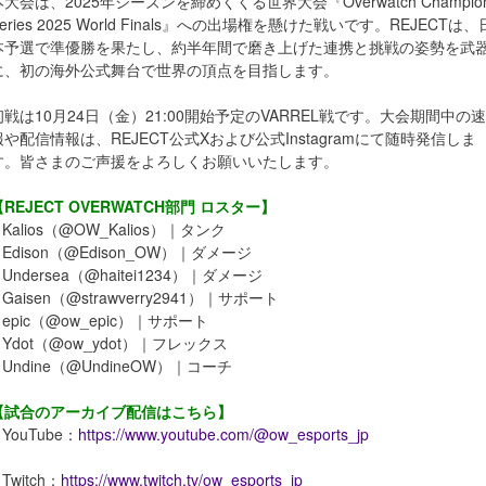
本大会は、2025年シーズンを締めくくる世界大会『Overwatch Champio
eries 2025 World Finals』への出場権を懸けた戦いです。REJECTは、
本予選で準優勝を果たし、約半年間で磨き上げた連携と挑戦の姿勢を武
に、初の海外公式舞台で世界の頂点を目指します。
初戦は10月24日（金）21:00開始予定のVARREL戦です。大会期間中の速
報や配信情報は、REJECT公式Xおよび公式Instagramにて随時発信しま
す。皆さまのご声援をよろしくお願いいたします。
【REJECT OVERWATCH部門 ロスター】
 Kalios（@OW_Kalios）｜タンク
 Edison（@Edison_OW）｜ダメージ
 Undersea（@haitei1234）｜ダメージ
 Gaisen（@strawverry2941）｜サポート
 epic（@ow_epic）｜サポート
 Ydot（@ow_ydot）｜フレックス
 Undine（@UndineOW）｜コーチ
【試合のアーカイブ配信はこちら】
 YouTube：
https://www.youtube.com/@ow_esports_jp
 Twitch：
https://www.twitch.tv/ow_esports_jp