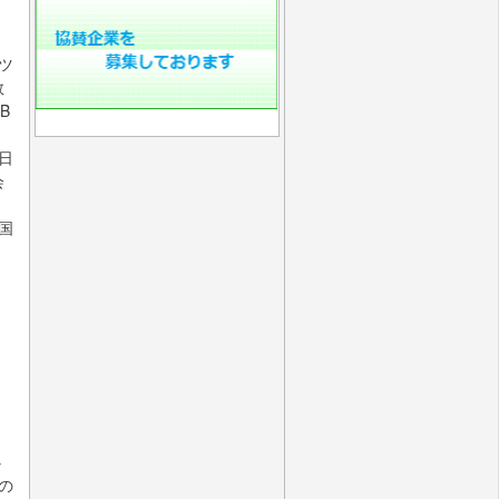
ーツ
数
B
日
会
門
、国
心
の