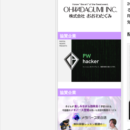
る
R
協賛企業
協賛企業