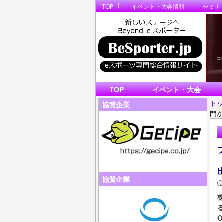
TOP
イベント・大会情報
セミナ
TOP
イベント・大会
ト
協賛企業
門が「
「
協賛企業