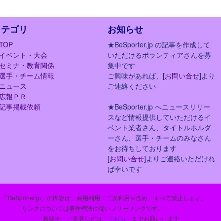
カテゴリ
お知らせ
TOP
★BeSporter.jp の記事を作成して
イベント・大会
いただけるボランティアさんを募
セミナ・教育関係
集中です
選手・チーム情報
ご興味があれば、[
お問い合せ
]より
ニュース
ご連絡ください
広報ＰＲ
記事掲載依頼
★BeSporter.jp へニュースリリー
スなど情報提供していただけるイ
ベント業者さん、タイトルホルダ
ーさん、選手・チームのみなさん
をお待ちしております
[
お問い合せ
]よりご連絡いただけれ
ば幸いです
「BeSporter.jp」の内容は、商用利用・二次利用を含め、すべて禁止します。
リンクについては著作権法に従いフリーリンクです。
希望や、ご意見などは「
こちら
」までお願いします