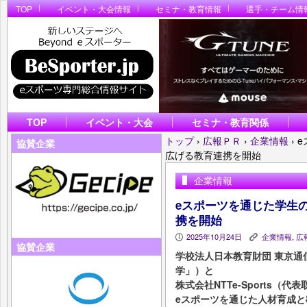
TOP
イベント・大会情報
セミナ・教育情報
選手・チーム情
TOP
イベント・大会
セミナ・教育関係
トップ
›
広報ＰＲ
›
企業情報
›
e
協賛企業
広げる教育連携を開始
企業情報
eスポーツを通じた学生
携を開始
2025年10月24日
企業情報
,
広
P
K
協賛企業
学校法人日本教育財団 東京通
学」）と
株式会社NTTe-Sports（
eスポーツを通じた人材育成