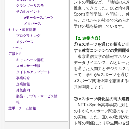
ントの開催など、「地域の未
グランツーリスモ
推進してきました。2025年4
その他イベント
Sports高等学院」を開校し
eモータースポーツ
ら、これからの社会で求められ
メタバース
学びの場を提供しています。
セミナ・教育情報
プログラミング
【2. 連携内容】
メタバース
① eスポーツを通じた幅広い
ニュース
する教育コンテンツの共同開
広報ＰＲ
東京通信大学の情報マネジメ
キャンペーン情報
データサイエンス、AIといった要
スポンサー情報
を通じた人間力とデジタルス
タイトルアップデート
って、学生がeスポーツを通じ
事業紹介
eスポーツ関連企業を志望す
企業情報
共同開発します。
募集案内
製品・アプリ・サービス情
② eスポーツ特化型の高大連
報
NTTe-Sports高等学院
選手・チーム情報
の中からeスポーツ関連のキ
の実施。また、互いの教員が
ト等の開催により学生間の交