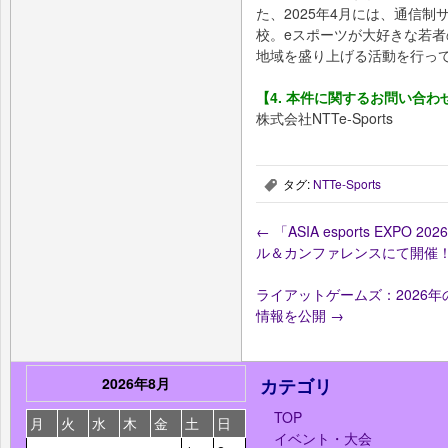
た、2025年4月には、通信制サ
校。eスポーツが大好きな若者
地域を盛り上げる活動を行っ
【4. 本件に関するお問い合わ
株式会社NTTe-Sports
タグ:
NTTe-Sports
,
←
「ASIA esports EXP
ル＆カンファレンスにて開催
ライアットゲームズ：2026年のA
情報を公開
→
2026年8月
カテゴリ
TOP
月
火
水
木
金
土
日
イベント・大会