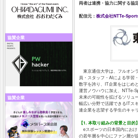
両者は連携・協力に関する協定を
配信元：
株式会社NTTe-Sport
協賛企業
東京通信大学は、フルオンラ
員・スタッフ・AIによる学習
数字を誇り、IT企業をはじめ
運営ノウハウに加え、NTTe-S
未来の可能性を拡げるソリュ
協賛企業
幅広い分野で活躍できるITス
連企業を志望する学生のキャ
【1. 本取り組みの背景と目的
eスポーツの日本国内におけ
の若年層を中心にファン層が拡