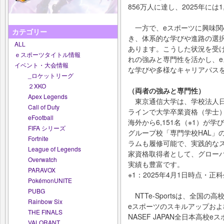
856万人に達し、2025年には
一方で、eスポーツに興味関
カテゴリー
き、体系的な学びや進路の選
ALL
あります。こうした状況を受け、
ｅスポーツタイトル情報
れの強みと専門性を活かし、
イベント・大会情報
な学びや多様なキャリアパス
_ロケットリーグ
２XKO
（両者の強みと専門性）
Apex Legends
東京通信大学は、学校法人日
Call of Duty
ラインで大学卒業資格（学士
eFootball
海外から6,151名（※1）が
FIFA シリーズ
グループ校「専門学校HAL」
Fortnite
ラムも履修可能で、実践的なス
League of Legends
家資格取得者として、グローバ
Overwatch
実績も豊富です。
PARAVOX
※1：2025年4月1日時点・正
PokémonUNITE
PUBG
NTTe-Sportsは、全国
Rainbow Six
eスポーツのスキルアップお
THE FINALS
NASEF JAPAN全日本高
VALORANT