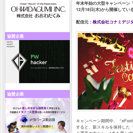
年末年始の大型キャンペーン「Fe
12月18日(木)から開催して
配信元：
株式会社コナミデジ
協賛企業
協賛企業
キャンペーン期間中、『eFoo
すると、新スキルを保持した「
ド選手の中から、1名を選ん