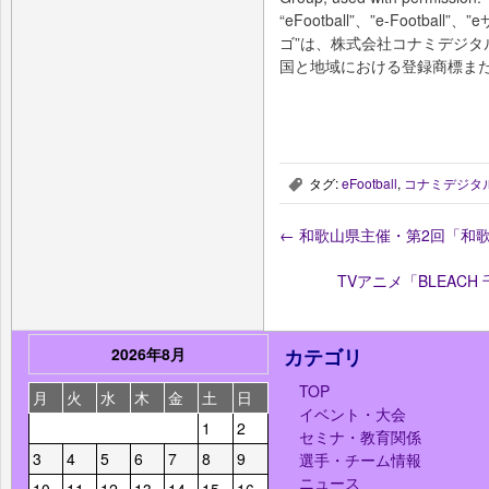
“eFootball”、”e-Football
ゴ”は、株式会社コナミデジ
国と地域における登録商標ま
タグ:
eFootball
,
コナミデジタ
,
←
和歌山県主催・第2回「和歌
TVアニメ「BLEAC
2026年8月
カテゴリ
TOP
月
火
水
木
金
土
日
イベント・大会
1
2
セミナ・教育関係
3
4
5
6
7
8
9
選手・チーム情報
ニュース