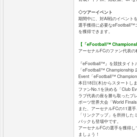
◇ツアーイベント
期間中に、対AI戦のイベント
選手獲得に必要なeFootba
を獲得できます。
【「eFootball™ Championsh
アーセナルFCのファン代表の
『eFootball™』を競技タ
「eFootball™ Champion
Event「eFootball™ Champ
本日18日(木)からスタートし
ファンNo.1を決める「Club
ラブ代表の座を勝ち取ったプレ
ポーツ世界大会「World Fi
また、アーセナルFCの11選
「リンクアップ」を所持したミ
パックも登場中です。
アーセナルFCの選手を獲得してス
ましょう！