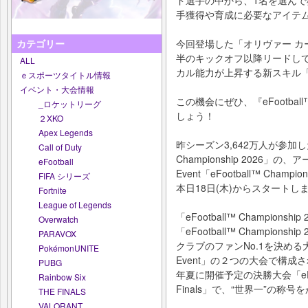
手獲得や育成に必要なアイテ
今回登場した「オリヴァー カ
カテゴリー
半のキックオフ以降リードし
ALL
カル能力が上昇する新スキル
ｅスポーツタイトル情報
イベント・大会情報
この機会にぜひ、『eFootb
_ロケットリーグ
しょう！
２XKO
Apex Legends
昨シーズン3,642万人が参加した
Call of Duty
Championship 2026」の
eFootball
Event「eFootball™ Champ
FIFA シリーズ
本日18日(木)からスタートし
Fortnite
League of Legends
「eFootball™ Champio
Overwatch
「eFootball™ Champion
PARAVOX
クラブのファンNo.1を決める大会「eFo
PokémonUNITE
Event」の２つの大会で構成
PUBG
年夏に開催予定の決勝大会「eFootbal
Rainbow Six
Finals」で、“世界一”の称
THE FINALS
VALORANT