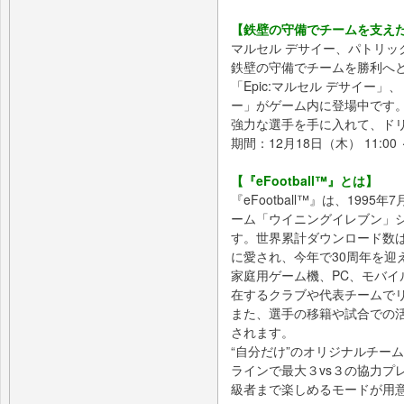
【鉄壁の守備でチームを支え
マルセル デサイー、パトリッ
鉄壁の守備でチームを勝利へ
「Epic:マルセル デサイー」、
ー」がゲーム内に登場中です
強力な選手を手に入れて、ド
期間：12月18日（木） 11:00 
【『eFootball™』とは】
『eFootball™』は、199
ーム「ウイニングイレブン」
す。世界累計ダウンロード数
に愛され、今年で30周年を迎
家庭用ゲーム機、PC、モバイ
在するクラブや代表チームで
また、選手の移籍や試合での
されます。
“自分だけ”のオリジナルチー
ラインで最大３vs３の協力プレ
級者まで楽しめるモードが用