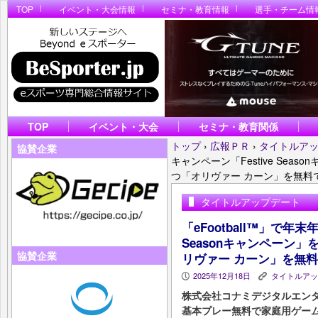
TOP
イベント・大会情報
セミナ・教育情報
選手・チーム情
TOP
イベント・大会
セミナ・教育関係
トップ
›
広報ＰＲ
›
タイトルア
協賛企業
キャンペーン「Festive Se
つ「オリヴァー カーン」を無料
タイトルアップデート
「eFootball™」で年
Seasonキャンペーン
協賛企業
リヴァー カーン」を無
2025年12月18日
タイトルアッ
P
K
株式会社コナミデジタルエンタ
基本プレー無料で家庭用ゲーム機