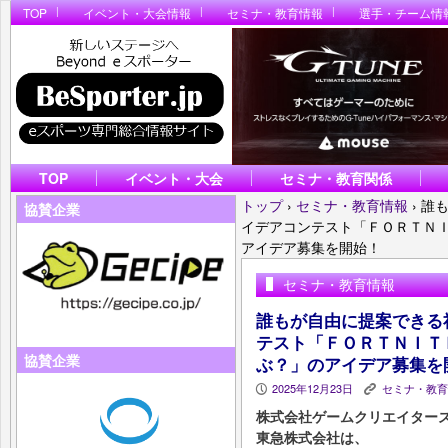
TOP
イベント・大会情報
セミナ・教育情報
選手・チーム情
TOP
イベント・大会
セミナ・教育関係
トップ
›
セミナ・教育情報
›
誰
協賛企業
イデアコンテスト「ＦＯＲＴＮＩ
アイデア募集を開始！
セミナ・教育情報
誰もが自由に提案できる
テスト「ＦＯＲＴＮＩＴ
協賛企業
ぶ？」のアイデア募集を
2025年12月23日
セミナ・教育
P
K
株式会社ゲームクリエイター
東急株式会社は、