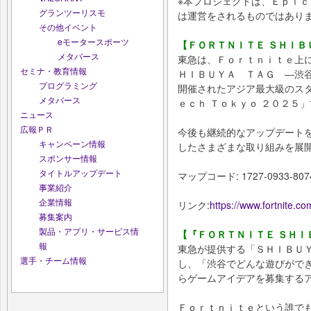
※本プロジェクトは、Ｅｐｉｃ
グランツーリスモ
は運営をされるものではあり
その他イベント
eモータースポーツ
【ＦＯＲＴＮＩＴＥ ＳＨＩＢ
メタバース
東急は、Ｆｏｒｔｎｉｔｅ上
セミナ・教育情報
ＨＩＢＵＹＡ ＴＡＧ ―渋
プログラミング
開催されたアジア最大級のスタ
メタバース
ｅｃｈ Ｔｏｋｙｏ ２０２５
ニュース
広報ＰＲ
今後も継続的なアップデート
キャンペーン情報
したさまざまな取り組みを展
スポンサー情報
タイトルアップデート
マップコード: 1727-0933-807
事業紹介
企業情報
リンク:
https://www.fortnite.
募集案内
製品・アプリ・サービス情
【『ＦＯＲＴＮＩＴＥ ＳＨＩ
報
東急が提供する「ＳＨＩＢＵ
選手・チーム情報
し、「渋谷でどんな遊びができ
らゲームアイデアを募集する
Ｆｏｒｔｎｉｔｅという誰で