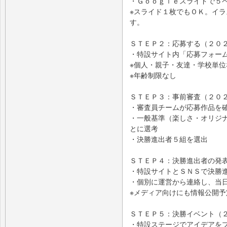
・Ｇｏｏｇｌｅスライドで５
※スライド１枚でもＯＫ。イ
す。
ＳＴＥＰ２：応募する（２０２５
・特設サイト内「応募フォー
※個人・親子・友達・学校単
※年齢制限なし
ＳＴＥＰ３：事前審査（２０２
・審査員チームが応募作品を
・一般基準（楽しさ・オリジ
とに選考
・決勝進出者５組を選出
ＳＴＥＰ４：決勝進出者の発表
・特設サイトとＳＮＳで決勝
・個別に運営から連絡し、当
※メディア向けにも情報公開予
ＳＴＥＰ５：決勝イベント（２
・特設ステージでアイデアを