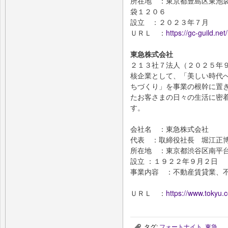
所在地 ：東京都豊島区東池
袋１２０６
設立 ：２０２３年７月
ＵＲＬ ：
https://gc-guild.net/
東急株式会社
２１３社７法人（２０２５年
核企業として、「美しい時代
ちづくり」を事業の根幹に置
たお客さまの日々の生活に密
す。
会社名 ：東急株式会社
代表 ：取締役社長 堀江正
所在地 ：東京都渋谷区南平
設立 ：１９２２年９月２日
事業内容 ：不動産賃貸業、
ＵＲＬ ：
https://www.tokyu.c
タグ:
フォートナイト
,
東急
,