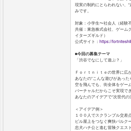
現実の制約にとらわれない、“
みです。
対象：小学生〜社会人（経験
共催：東急株式会社、ゲーム
イターズギルド）
公式サイト：
https://fortnites
■今回の募集テーマ
「渋谷でなにして遊ぶ？」
Ｆｏｒｔｎｉｔｅの世界に広
あなたの“こんな遊びがあった
空を飛んでも、街全体をゲー
バーチャルだからこそ実現で
あなたのアイデアで“次世代の
＜アイデア例＞
１００人でスクランブル交差
ビル屋上をつなぐ爽快パルク
忠犬ハチ公と進む冒険クエス