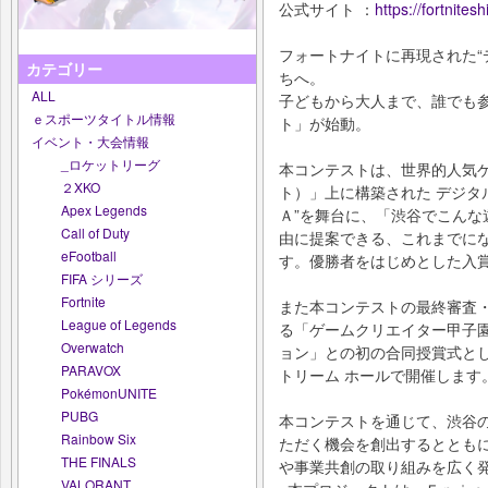
公式サイト ：
https://fortnites
フォートナイトに再現された“
カテゴリー
ちへ。
ALL
子どもから大人まで、誰でも
ｅスポーツタイトル情報
ト」が始動。
イベント・大会情報
_ロケットリーグ
本コンテストは、世界的人気
２XKO
ト）」上に構築された デジタ
Apex Legends
Ａ”を舞台に、「渋谷でこん
Call of Duty
由に提案できる、これまでに
eFootball
す。優勝者をはじめとした入
FIFA シリーズ
Fortnite
また本コンテストの最終審査
League of Legends
る「ゲームクリエイター甲子園
Overwatch
ョン」との初の合同授賞式と
PARAVOX
トリーム ホールで開催します
PokémonUNITE
PUBG
本コンテストを通じて、渋谷
Rainbow Six
ただく機会を創出するととも
THE FINALS
や事業共創の取り組みを広く
VALORANT