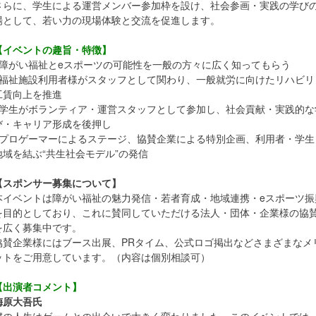
さらに、学生による運営メンバー参加枠を設け、社会参画・実践の学び
場として、若い力の現場体験と交流を促進します。
【イベントの趣旨・特徴】
· 障がい福祉とeスポーツの可能性を一般の方々に広く知ってもらう
· 福祉施設利用者様がスタッフとして関わり、一般就労に向けたリハビリ
工賃向上を推進
· 学生がボランティア・運営スタッフとして参加し、社会貢献・実践的な
び・キャリア形成を後押し
· プロゲーマーによるステージ、協賛企業による特別企画、利用者・学生
地域を結ぶ“共生社会モデル”の発信
【スポンサー募集について】
本イベントは障がい福祉の魅力発信・若者育成・地域連携・eスポーツ振
を目的としており、これに賛同していただける法人・団体・企業様の協
を広く募集中です。
協賛企業様にはブース出展、PRタイム、公式ロゴ掲出などさまざまなメ
ットをご用意しています。（内容は個別相談可）
【出演者コメント】
梅原大吾氏
僕の人生はゲームとの出会いで大きく変わりました。このイベントでは