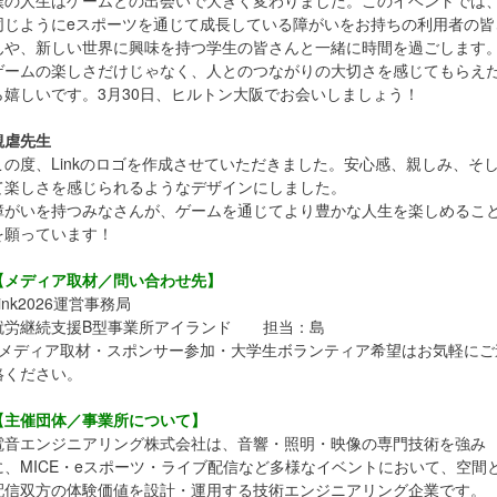
同じようにeスポーツを通じて成長している障がいをお持ちの利用者の皆
んや、新しい世界に興味を持つ学生の皆さんと一緒に時間を過ごします
ゲームの楽しさだけじゃなく、人とのつながりの大切さを感じてもらえ
ら嬉しいです。3月30日、ヒルトン大阪でお会いしましょう！
観虐先生
この度、Linkのロゴを作成させていただきました。安心感、親しみ、そ
て楽しさを感じられるようなデザインにしました。
障がいを持つみなさんが、ゲームを通じてより豊かな人生を楽しめるこ
を願っています！
【メディア取材／問い合わせ先】
ink2026運営事務局
就労継続支援B型事業所アイランド 担当：島
※メディア取材・スポンサー参加・大学生ボランティア希望はお気軽にご
絡ください。
【主催団体／事業所について】
電音エンジニアリング株式会社は、音響・照明・映像の専門技術を強み
に、MICE・eスポーツ・ライブ配信など多様なイベントにおいて、空間
配信双方の体験価値を設計・運用する技術エンジニアリング企業です。