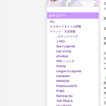
カテゴリー
ALL
ｅスポーツタイトル情報
イベント・大会情報
_ロケットリーグ
２XKO
Apex Legends
Call of Duty
eFootball
FIFA シリーズ
Fortnite
League of Legends
Overwatch
PARAVOX
PokémonUNITE
PUBG
Rainbow Six
THE FINALS
VALORANT