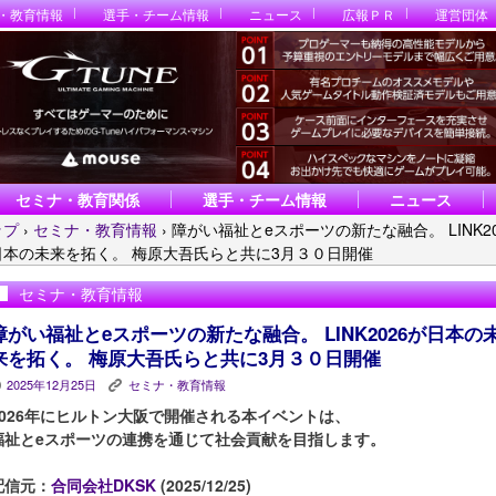
・教育情報
選手・チーム情報
ニュース
広報ＰＲ
運営団体
セミナ・教育関係
選手・チーム情報
ニュース
ップ
›
セミナ・教育情報
›
障がい福祉とeスポーツの新たな融合。 LINK20
日本の未来を拓く。 梅原大吾氏らと共に3月３０日開催
セミナ・教育情報
障がい福祉とeスポーツの新たな融合。 LINK2026が日本の
来を拓く。 梅原大吾氏らと共に3月３０日開催
2025年12月25日
セミナ・教育情報
P
K
2026年にヒルトン大阪で開催される本イベントは、
福祉とeスポーツの連携を通じて社会貢献を目指します。
配信元：
合同会社DKSK
(2025/12/25)