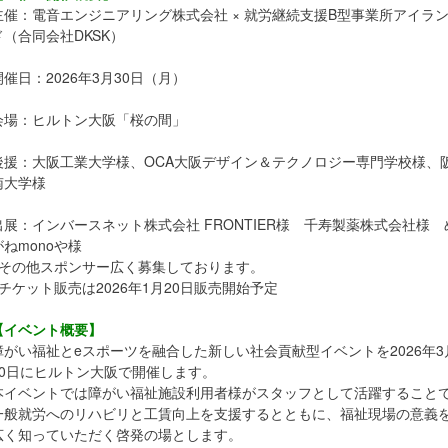
主催：電音エンジニアリング株式会社 × 就労継続支援B型事業所アイラ
ド（合同会社DKSK）
開催日：2026年3月30日（月）
会場：ヒルトン大阪「桜の間」
後援：大阪工業大学様、OCA大阪デザイン＆テクノロジー専門学校様、
南大学様
出展：インバースネット株式会社 FRONTIER様 千寿製薬株式会社様 ​
がねmonoや様
※その他スポンサー広く募集しております。
※チケット販売は2026年1月20日販売開始予定
【イベント概要】
障がい福祉とeスポーツを融合した新しい社会貢献型イベントを2026年3
30日にヒルトン大阪で開催します。
本イベントでは障がい福祉施設利用者様がスタッフとして活躍すること
一般就労へのリハビリと工賃向上を支援するとともに、福祉現場の意義
広く知っていただく啓発の場とします。