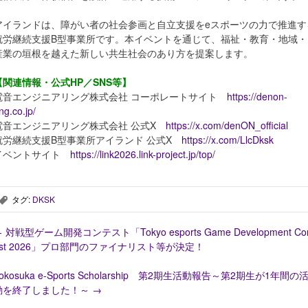
アイランドは、障がい者の社会参画と自立支援をeスポーツの力で推進す
就労継続支援B型事業所です。本イベントを通じて、福祉・教育・地域・
産業の垣根を越えた新しい共生社会のあり方を提案します。
【関連情報・公式HP／SNS等】
電音エンジニアリング株式会社 コーポレートサイト
https://denon-
ng.co.jp/
電音エンジニアリング株式会社 公式X
https://x.com/denON_official
就労継続支援B型事業所アイランド 公式X
https://x.com/LlcDksk
イベントサイト
https://link2026.link-project.jp/top/
タグ:
DKSK
,
←
対戦型ゲーム開発コンテスト「Tokyo esports Game Development Co
est 2026」プロ部門のファイナリスト等が決定！
okosuka e-Sports Scholarship 第2期生活動報告～第2期生が1年間の
動を終了しました！～
→