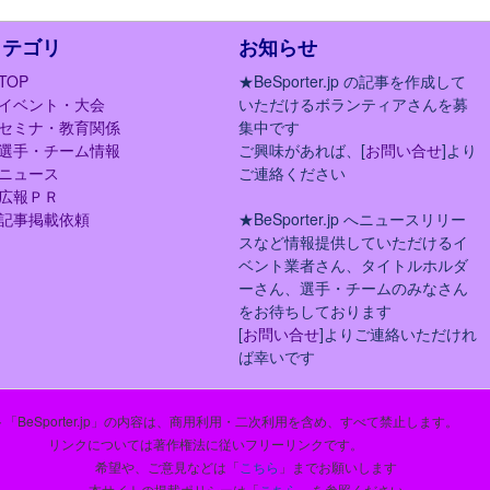
カテゴリ
お知らせ
TOP
★BeSporter.jp の記事を作成して
イベント・大会
いただけるボランティアさんを募
セミナ・教育関係
集中です
選手・チーム情報
ご興味があれば、[
お問い合せ
]より
ニュース
ご連絡ください
広報ＰＲ
記事掲載依頼
★BeSporter.jp へニュースリリー
スなど情報提供していただけるイ
ベント業者さん、タイトルホルダ
ーさん、選手・チームのみなさん
をお待ちしております
[
お問い合せ
]よりご連絡いただけれ
ば幸いです
「BeSporter.jp」の内容は、商用利用・二次利用を含め、すべて禁止します。
リンクについては著作権法に従いフリーリンクです。
希望や、ご意見などは「
こちら
」までお願いします
本サイトの掲載ポリシーは「
こちら
」を参照ください