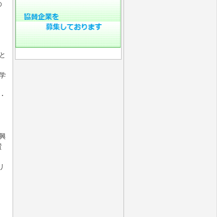
の
と
学
・
興
賛
リ
、