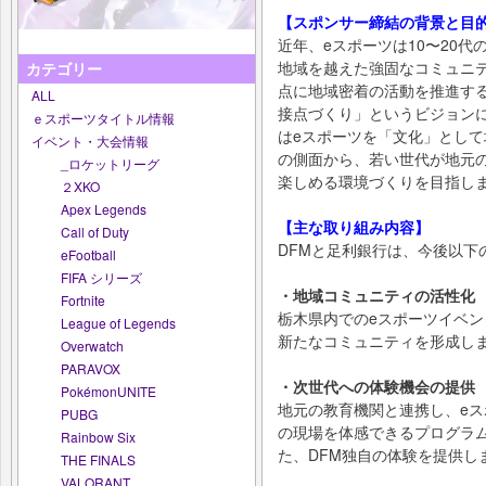
【スポンサー締結の背景と目
近年、eスポーツは10〜20
地域を越えた強固なコミュニテ
カテゴリー
点に地域密着の活動を推進す
ALL
接点づくり」というビジョン
ｅスポーツタイトル情報
はeスポーツを「文化」とし
イベント・大会情報
の側面から、若い世代が地元
_ロケットリーグ
楽しめる環境づくりを目指し
２XKO
Apex Legends
【主な取り組み内容】
Call of Duty
DFMと足利銀行は、今後以下
eFootball
FIFA シリーズ
・地域コミュニティの活性化
Fortnite
栃木県内でのeスポーツイベ
League of Legends
新たなコミュニティを形成し
Overwatch
PARAVOX
・次世代への体験機会の提供
PokémonUNITE
地元の教育機関と連携し、e
PUBG
の現場を体感できるプログラ
Rainbow Six
た、DFM独自の体験を提供し
THE FINALS
VALORANT