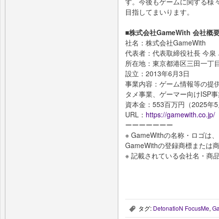
す。今後もゲームに関する様
目指してまいります。
■株式会社GameWith 会社概
社名：株式会社GameWith
代表者：代表取締役社長 今泉
所在地：東京都港区三田一丁目
設立：2013年6月3日
事業内容：ゲーム情報等の提
タメ事業、ゲーマー向けISP
資本金：553百万円（2025年
URL：
https://gamewith.co.jp/
ーーーーーーー
※ GameWithの名称・ロ
GameWithの登録商標または
※ 記載されている会社名・商
タグ:
DetonatioN FocusMe
,
G
,