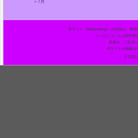
« 7月
本サイト「BeSporter.jp」の内容
リンクについては著作権
希望や、ご意見
本サイトの掲載ポ
© 2026 J