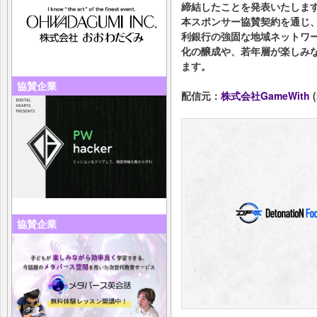
締結したことを発表いたしま
本スポンサー協賛契約を通じ、
利銀行の強固な地域ネットワ
化の醸成や、若年層が楽しみ
ます。
協賛企業
配信元：
株式会社GameWith
(
協賛企業