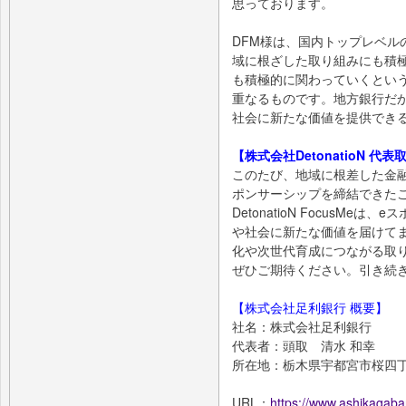
思っております。
DFM様は、国内トップレベル
域に根ざした取り組みにも積
も積極的に関わっていくとい
重なるものです。地方銀行だ
社会に新たな価値を提供でき
【株式会社DetonatioN 
このたび、地域に根差した金
ポンサーシップを締結できた
DetonatioN FocusM
や社会に新たな価値を届けて
化や次世代育成につながる取
ぜひご期待ください。引き続
【株式会社足利銀行 概要】
社名：株式会社足利銀行
代表者：頭取 清水 和幸
所在地：栃木県宇都宮市桜四丁
URL：
https://www.ashikagaban