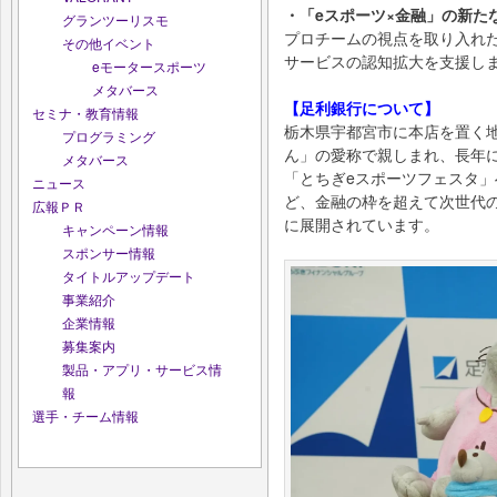
・「eスポーツ×金融」の新た
グランツーリスモ
プロチームの視点を取り入れ
その他イベント
サービスの認知拡大を支援し
eモータースポーツ
メタバース
【足利銀行について】
セミナ・教育情報
栃木県宇都宮市に本店を置く
プログラミング
ん」の愛称で親しまれ、長年
メタバース
「とちぎeスポーツフェスタ」
ニュース
ど、金融の枠を超えて次世代
広報ＰＲ
に展開されています。
キャンペーン情報
スポンサー情報
タイトルアップデート
事業紹介
企業情報
募集案内
製品・アプリ・サービス情
報
選手・チーム情報