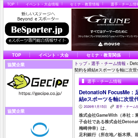
TOP
イベント・大会情報
セミナ・教育情報
選手・チーム情
TOP
イベント・大会
セミナ・教育関係
トップ
›
選手・チーム情報
›
De
協賛企業
契約を締結eスポーツを軸に次世
選手・チーム情報
DetonatioN Foc
結eスポーツを軸に次世
2026年1月15日
選手・チーム
P
K
協賛企業
株式会社GameWith（本
子会社である株式会社Deton
梅崎伸幸）は、
足利銀行（所在地／栃木県、