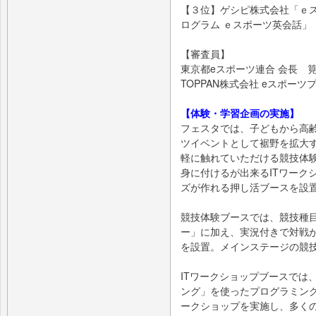
【３位】ゲシピ株式会社「ｅス
ログラム ｅスポーツ英会話」
【審査員】
東京都eスポーツ連合 会長 筧
TOPPAN株式会社 eスポーツ
【体験・学習企画の実施】
フェスタでは、子どもから高
ツイベントとして裾野を拡大
軽に触れていただける競技体
身に付けるが出来るITワーク
ズが作れる押し活ブースを設
競技体験ブースでは、競技種
ー」に加え、実況付きで対戦
を設置。メインステージの競
ITワークショップブースでは
ング」を使ったプログラミン
ークショップを実施し、多く