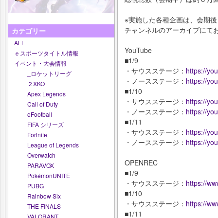
※実施した各種企画は、会期後も
チャンネルのアーカイブにて
カテゴリー
ALL
YouTube
ｅスポーツタイトル情報
■1/9
イベント・大会情報
・サウスステージ：
https://y
_ロケットリーグ
・ノースステージ：
https://y
２XKO
■1/10
Apex Legends
・サウスステージ：
https://y
Call of Duty
・ノースステージ：
https://y
eFootball
■1/11
FIFA シリーズ
・サウスステージ：
https://y
Fortnite
・ノースステージ：
https://y
League of Legends
Overwatch
OPENREC
PARAVOX
■1/9
PokémonUNITE
・サウスステージ：
https://ww
PUBG
■1/10
Rainbow Six
・サウスステージ：
https://ww
THE FINALS
■1/11
VALORANT