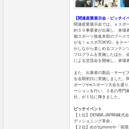
【関連産業展示会・ピッチイ
関連産業展示会では、ｅスポ
約５０事業者が出展し、来場
都スポーツ推進本部のブース
がる！ｅスポTOKYO」をテ
かしながら楽しめるコンテン
プログラムを実施したほか、
による交流会を開催し、来場
また、出展者の製品・サービ
を会期初日に実施しました。
ポーツやeスポーツ大会を盛
ーションを行い、２名の専門家が
社」が１位に輝きました。
ピッチイベント
【１位】DENBA JAPAN
ディショニング革命」
【２位】めがねmonoや「視