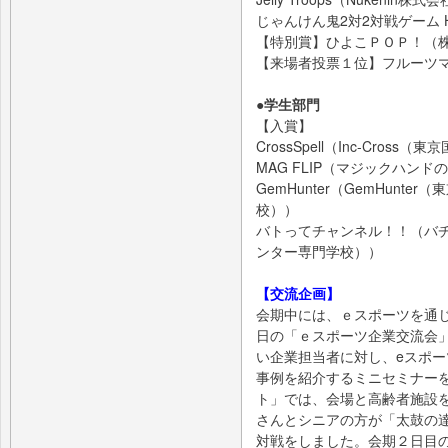
じゃんけん鬼2対2対戦ゲーム H
【特別賞】ひよこＰＯＰ！（
【来場者投票１位】フルーツマ
●学生部門
【入賞】
CrossSpell（Inc-Cros
MAG FLIP（マジックハン
GemHunter（GemHun
校））
バトってチャンネル！！（バ
ンター専門学校））
【交流企画】
会期中には、ｅスポーツを通
日の「ｅスポーツ企業交流会
い企業担当者に対し、eスポ
事例を紹介するミニセミナー
ト」では、会場と高齢者施設
さんとシニアの方が「太鼓の
対戦をしました。会期２日目の「海