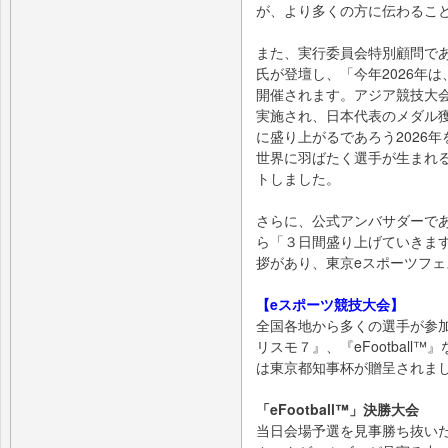
が、より多くの方に伝わるこ
また、実行委員会特別顧問であ
氏が登壇し、「今年2026年
開催されます。アジア競技大会
実施され、日本代表のメダル
に盛り上がるであろう2026
世界に羽ばたく選手が生まれ
トしました。
さらに、公式アンバサダーで
ら「３日間盛り上げていきま
拶があり、東京eスポーツフェ
【eスポーツ競技大会】
全国各地から多くの選手が参
リスモ７』、『eFootbal
は東京都知事杯が贈呈されま
「eFootball™」決勝大会
当日会場予選を見事勝ち抜い