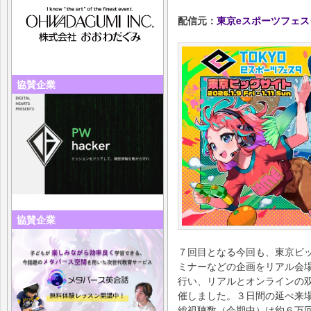
配信元：
東京eスポーツフェ
協賛企業
協賛企業
７回目となる今回も、東京ビ
ミナーなどの企画をリアル会場
行い、リアルとオンラインの
催しました。３日間の延べ来場
総視聴数（会期中）は約６万