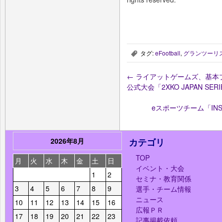
タグ:
eFootball
,
グランツーリ
,
←
ライアットゲームズ、基本プ
公式大会「2XKO JAPAN SE
eスポーツチーム「INS
2026年8月
カテゴリ
TOP
月
火
水
木
金
土
日
イベント・大会
1
2
セミナ・教育関係
3
4
5
6
7
8
9
選手・チーム情報
ニュース
10
11
12
13
14
15
16
広報ＰＲ
17
18
19
20
21
22
23
記事掲載依頼