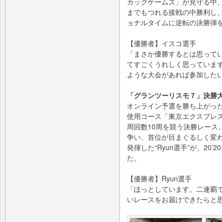
カックゲームズ」が見守る中、
までもつれる接戦の中勝利し
ョナルタイムに逆転の決勝弾を
【優勝者】イスコ選手
「まさか優勝するとは思って
てすごくうれしく思っていま
ような大会があれば参加した
「グランツーリスモ７」決勝
オンライン予選を勝ち上がっ
使用コース「東京エクスプレス
周回数10周を競う決勝レース
争い、首位が目まぐるしく変
発揮した“Ryun選手”が、20
た。
【優勝者】Ryun選手
「ほっとしています。二連覇
いレースをお届けできたらと