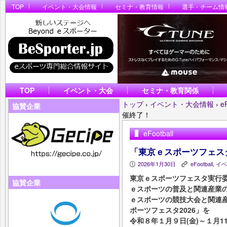
TOP
イベント・大会情報
セミナ・教育情報
選手・チーム情
TOP
イベント・大会
セミナ・教育関係
トップ
›
イベント・大会情報
›
e
協賛企業
催終了！
eFootball
「東京ｅスポーツフェスタ
2026年1月30日
eFootball
,
イベ
P
K
東京ｅスポーツフェスタ実行
協賛企業
ｅスポーツの普及と関連産業
ｅスポーツの競技大会と関連
ポーツフェスタ2026」を
令和８年１月９日(金)～１月1