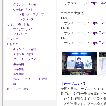
・サウスステージ：
https://ww
グランツーリスモ
その他イベント
ニコニコ生放送
eモータースポーツ
■1/9
メタバース
・サウスステージ：
https://li
セミナ・教育情報
■1/10
プログラミング
・サウスステージ：
https://li
メタバース
■1/11
ニュース
・サウスステージ：
https://li
広報ＰＲ
キャンペーン情報
スポンサー情報
タイトルアップデート
事業紹介
企業情報
募集案内
製品・アプリ・サービス情
【オープニング】
報
会期初日のオープニングでは
選手・チーム情報
員長の小池百合子都知事がビ
もからお年寄りまで、性別や
ことが出来ます。フェスタを