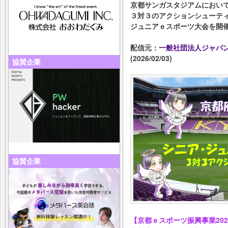
京都サンガスタジアムにおい
３対３のアクションシューテ
ジュニアｅスポーツ大会を開
配信元：
一般社団法人ジャパンe
(2026/02/03)
協賛企業
協賛企業
【京都ｅスポーツ振興事業202