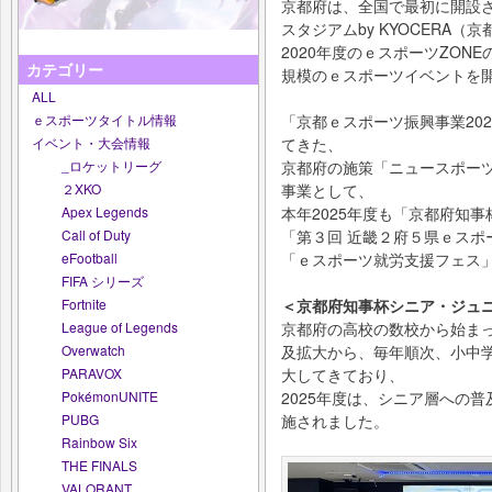
京都府は、全国で最初に開設
スタジアムby KYOCERA
2020年度のｅスポーツZO
カテゴリー
規模のｅスポーツイベントを
ALL
ｅスポーツタイトル情報
「京都ｅスポーツ振興事業202
イベント・大会情報
てきた、
_ロケットリーグ
京都府の施策「ニュースポー
２XKO
事業として、
Apex Legends
本年2025年度も「京都府知
Call of Duty
「第３回 近畿２府５県ｅスポー
eFootball
「ｅスポーツ就労支援フェス
FIFA シリーズ
Fortnite
＜京都府知事杯シニア・ジュ
League of Legends
京都府の高校の数校から始ま
Overwatch
及拡大から、毎年順次、小中
PARAVOX
大してきており、
PokémonUNITE
2025年度は、シニア層への
PUBG
施されました。
Rainbow Six
THE FINALS
VALORANT