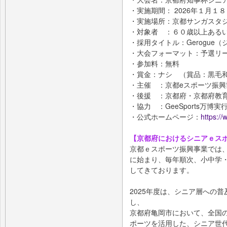
・実施期間： 2026年１月１
・実施場所：京都サンガスタジ
・対象者 ：６０歳以上ある
・採用タイトル：Gerogue
・大会フォーマット：予選リ
・参加料：無料
・賞金：ナシ （賞品：黒毛
・主催 ：京都eスポーツ振興
・後援 ：京都府・京都府教
・協力 ：GeeSports万博
・公式ホームページ：
https:/
【京都府におけるシニアｅス
京都ｅスポーツ振興事業では、
に始まり、毎年順次、小中学
してきております。
2025年度は、シニア層への
し、
京都府亀岡市において、全国
ポーツを活用した、シニア世