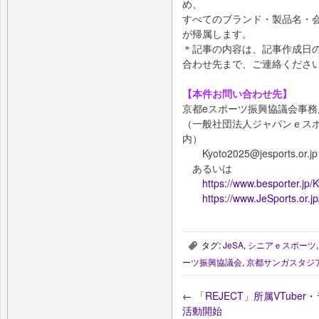
め、
すべてのブランド・製品名・
が帰属します。
＊記事の内容は、記事作成日
合わせ先まで、ご連絡くださ
【本件お問い合わせ先】
京都eスポーツ振興協議会事務
（一般社団法人ジャパンｅスポ
内）
Kyoto2025@jesports.or.jp
あるいは
https://www.besporter.jp/
https://www.JeSports.or.j
タグ:
JeSA
,
シニアｅスポーツ
,
ーツ振興協議会
,
京都サンガスタジ
←
「REJECT」所属VTub
活動開始