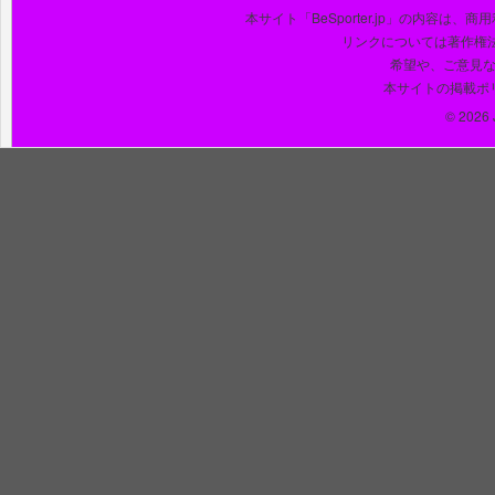
本サイト「BeSporter.jp」の内容
リンクについては著作権
希望や、ご意見
本サイトの掲載ポ
© 2026 J