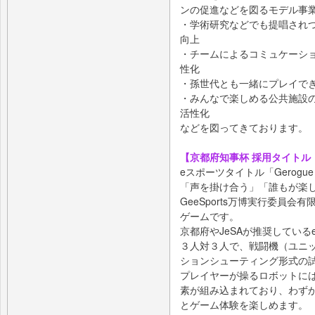
ンの促進などを図るモデル事
・学術研究などでも提唱され
向上
・チームによるコミュケーシ
性化
・孫世代とも一緒にプレイで
・みんなで楽しめる公共施設
活性化
などを図ってきております。
【京都府知事杯 採用タイトル：
eスポーツタイトル「Gerog
「声を掛け合う」「誰もが楽
GeeSports万博実行委員会有
ゲームです。
京都府やJeSAが推奨してい
３人対３人で、戦闘機（ユニ
ションシューティング形式の
プレイヤーが操るロボットに
素が組み込まれており、わず
とゲーム体験を楽しめます。