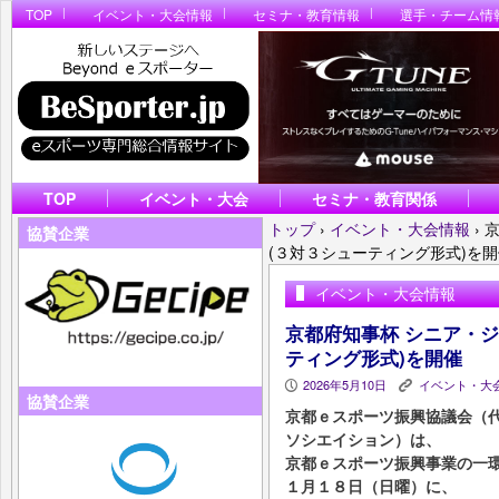
TOP
イベント・大会情報
セミナ・教育情報
選手・チーム情
TOP
イベント・大会
セミナ・教育関係
トップ
›
イベント・大会情報
›
協賛企業
(３対３シューティング形式)を
イベント・大会情報
京都府知事杯 シニア・
ティング形式)を開催
2026年5月10日
イベント・大
P
K
協賛企業
京都ｅスポーツ振興協議会（
ソシエイション）は、
京都ｅスポーツ振興事業の一
１月１８日（日曜）に、