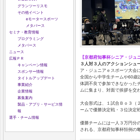
グランツーリスモ
その他イベント
eモータースポーツ
メタバース
セミナ・教育情報
プログラミング
メタバース
ニュース
【京都府知事杯シニア・ジュ
広報ＰＲ
３人対３人のアクションシュ
キャンペーン情報
ア・ジュニアｅスポーツ大会
スポンサー情報
全国から中学生チームや60
タイトルアップデート
体調不良で参加できなかった
事業紹介
ムに集まり、対面で挨拶を交
企業情報
募集案内
大会形式は、１試合Ｂｏ３（
製品・アプリ・サービス情
ームで優勝決定戦・３位決定
報
選手・チーム情報
優勝チームには一人３万円分
される、京都府知事杯恒例の