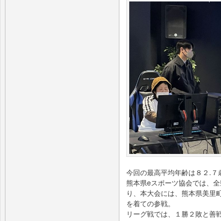
今回の最高平均年齢は８２.７
熊本県eスポーツ協会では、
り、本大会には、熊本県美里
を着ての参戦。
リーグ戦では、１勝２敗と善