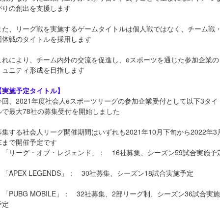
がりの創出を支援します
また、リーグ戦を実施するゲームタイトルは個人戦ではなく、チーム戦
団体戦のタイトルを採用します
これにより、チーム内外の交流を促進し、eスポーツを通じた参加企業の
ミュニティ形成を目指します
【実施予定タイトル】
今回、2021年度社会人eスポーツリーグの参加企業受付として以下3タイ
ルで最大78社の募集受付を開始しました
募集する社会人リーグ開催期間はいずれも2021年10月下旬から2022年3
末まで開催予定です
・「リーグ・オブ・レジェンド」： 16社募集、シーズン59試合実施予
・「APEX LEGENDS」： 30社募集、シーズン18試合実施予定
・「PUBG MOBILE」： 32社募集、2部リーグ制、シーズン36試合実施
予定