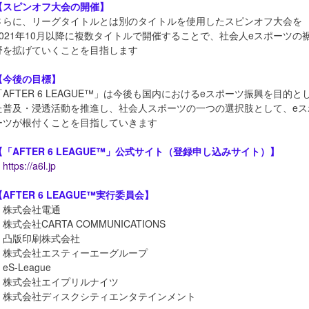
【スピンオフ大会の開催】
さらに、リーグタイトルとは別のタイトルを使用したスピンオフ大会を
2021年10月以降に複数タイトルで開催することで、社会人eスポーツの
野を拡げていくことを目指します
【今後の目標】
「AFTER 6 LEAGUE™」は今後も国内におけるeスポーツ振興を目的と
た普及・浸透活動を推進し、社会人スポーツの一つの選択肢として、eス
ーツが根付くことを目指していきます
【「AFTER 6 LEAGUE™」公式サイト（登録申し込みサイト）】
https://a6l.jp
【AFTER 6 LEAGUE™実行委員会】
・株式会社電通
株式会社CARTA COMMUNICATIONS
・凸版印刷株式会社
・株式会社エスティーエーグループ
eS-League
・株式会社エイプリルナイツ
・株式会社ディスクシティエンタテインメント