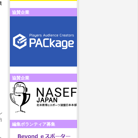
業
協賛企業
」
協賛企業
ン
約
編集ボランティア募集