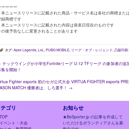
ーーーーー
＊本ニュースリリースに記載された商品・サービス名は各社の商標また
登録商標です
＊本ニュースリリースに記載された内容は発表日現在のものです
その後予告なしに変更されることがあります
タグ:
Apex Legends
,
LoL
,
PUBG MOBILE
,
リーグ・オブ・レジェンド
,
凸版印刷
,
←
テックウイングが小学生Fortniteリーグ U-12 TFリーグ の参加者の追
募集を開始！
irtua Fighter esports 初のセガ公式大会 VIRTUA FIGHTER esports PRE
EASON MATCH 優勝者は、しろ選手！
→
カテゴリ
お知らせ
TOP
★BeSporter.jp の記事を作成して
イベント・大会
いただけるボランティアさんを募
セミナ・教育関係
集中です