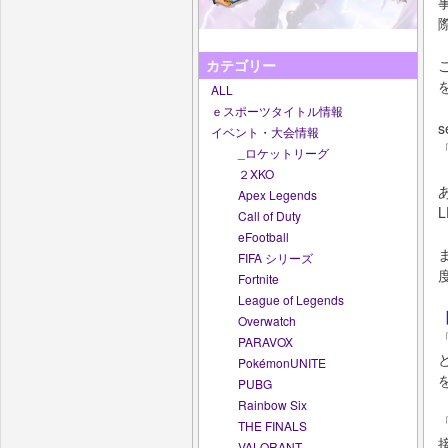
こ
カテゴリー
ALL
ｅスポーツタイトル情報
イベント・大会情報
_ロケットリーグ
２XKO
Apex Legends
Call of Duty
eFootball
FIFA シリーズ
Fortnite
League of Legends
Overwatch
PARAVOX
PokémonUNITE
PUBG
Rainbow Six
THE FINALS
VALORANT