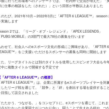
事後に行った出場者へのアンケートでは、「社内外で交流が増えた」「
際に仕事の相談をした（された）」という回答が半数以上ありました
のたび、2021年10月～2022年3月に「AFTER 6 LEAGUE™」 season 
を実施します
season 2では、「リーグ・オブ・レジェンド」「APEX LEGENDS」
「PUBG MOBILE」の3部門で最大78社の募集を行います
あわせて、社会人へのeスポーツ文化の形成にご興味があり、「AFTER 6
LEAGUE™」をご支援いただけるスポンサーの募集も同時に開始します
また、リーグタイトルとは別のタイトルを使用したスピンオフ大会も今
度中に複数タイトルで開催する予定です
【「AFTER 6 LEAGUE™」の概要】
「AFTER 6 LEAGUE™」は、企業に所属するeスポーツプレイヤーを対
としたリーグ戦を通じて、「競争」と「絆」を創出する場を提供するこ
を目指して設立されました
「たたかう、つながる。」をコンセプトに、eスポーツを通じて、これま
接点がなかった企業同士がぶつかり合い、闘うことで生まれる絆や、つ