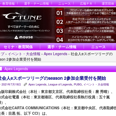
・教育情報
選手・チーム情報
ニュース
広報ＰＲ
運営団体
セミナ・教育関係
選手・チーム情報
ニュース
ップ
›
イベント・大会情報
›
Apex Legends
›
社会人eスポーツリーグの
ason 2参加企業受付を開始
Apex Legends
社会人eスポーツリーグのseason 2参加企業受付を開始
2021年7月19日
Apex Legends
,
League of Legends
,
PUBG
,
イベント・大会情報
P
K
凸版印刷株式会社（本社：東京都文京区、代表取締役社長：麿 秀晴）、
株式会社電通（本社：東京都港区、代表取締役社長執行役員：五十嵐
博）、
株式会社CARTA COMMUNICATIONS（本社：東京都中央区、代表取締
社長：目黒 拓、以下 CCI）は、