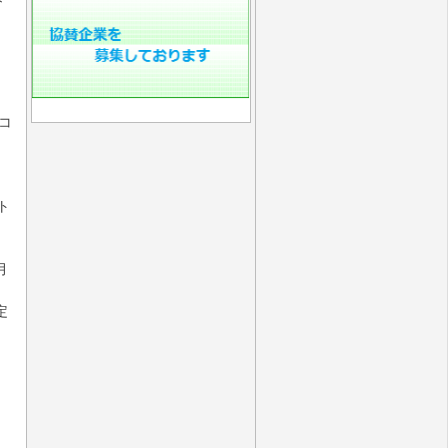
・
コ
ト
月
定