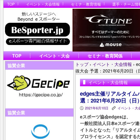
TOP
イベント・大会情報
セミナ・教育情報
選手・チーム情
TOP
イベント・大会
セミナ・教育関係
トップ
›
イベント・大会情報
›
e
協賛企業
抜大会 予選：2021年6月20日
イベント・大会情報
edges主催リアルタイム
選：2021年6月20日（
2021年6月10日
イベント・大
P
K
協賛企業
eスポーツ協会edgesは、
一般社団法人日本eスポーツ連
イトルとなった「リアルタイム
プロライセンス」を認定する