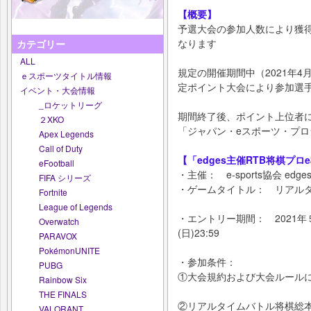
【概要】
予選大会の参加人数により獲
なります
カテゴリー
ALL
規定の開催期間中（2021年4
ｅスポーツタイトル情報
定ポイント大会により参加選
イベント・大会情報
_ロケットリーグ
期間終了後、ポイント上位者
２XKO
「ジャパン・eスポーツ・プ
Apex Legends
Call of Duty
【「edges主催RTB将棋プ
eFootball
・主催： e-sports協会 edge
FIFA シリーズ
・ゲームタイトル： リアル
Fortnite
League of Legends
・エントリー期間： 2021年５月１
Overwatch
(日)23:59
PARAVOX
PokémonUNITE
・参加条件：
PUBG
①大会規約および大会ルール
Rainbow Six
THE FINALS
②リアルタイムバトル将棋総
VALORANT