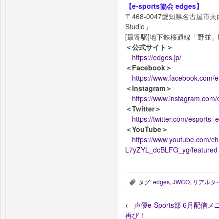
【e-sports協会 edges】
〒468-0047愛知県名古屋市天
Studio」
[最寄駅]地下鉄桜通線「野並」
＜公式サイト＞
https://edges.jp/
＜Facebook＞
https://www.facebook.com/e
＜Instagram＞
https://www.instagram.com/
＜Twitter＞
https://twitter.com/esports_
＜YouTube＞
https://www.youtube.com/c
L7yZYL_dcBLFG_yg/featured
タグ:
edges
,
JWCO
,
リアルタ
,
←
声優e-Sports部 6月配信
再び！