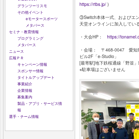
https://rtbs.jp/
)
グランツーリスモ
その他イベント
③Switch本体一式、およ
eモータースポーツ
天堂オンラインに加入してい
メタバース
セミナ・教育情報
・大会HP：
https://tonamel
プログラミング
メタバース
・会場： 〒468-0047 愛
ニュース
ビル2F「e-Studio」
広報ＰＲ
[最寄駅]地下鉄桜通線「野並」
キャンペーン情報
※駐車場はございません
スポンサー情報
タイトルアップデート
事業紹介
企業情報
募集案内
製品・アプリ・サービス情
報
選手・チーム情報