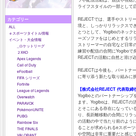
ライフスタイルの一部として
REJECTでは、選手やスト
カテゴリー
境と、しっかりリラックスで
ALL
とつとして、Yogiboのネ
ｅスポーツタイトル情報
ーズソファをはじめとするリ
イベント・大会情報
ストリーマーの自宅など日常
_ロケットリーグ
練習や配信の合間にYogibo
２XKO
REJECTの活動に自然と溶け
Apex Legends
Call of Duty
REJECTは今後も、パート
eFootball
に寄り添う新たな取り組みに
FIFA シリーズ
Fortnite
【株式会社REJECT 代表取締
League of Legends
Yogiboとのパートナーシ
Overwatch
ます。Yogiboは、REJE
PARAVOX
とそこにある存在になってい
PokémonUNITE
り、長距離移動の合間にリラ
PUBG
の活動の中で当たり前のよう
Rainbow Six
ることが求められるeスポー
THE FINALS
や空間は非常に重要だと感じ
VALORANT