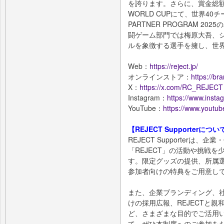
を誇ります。さらに、賞金総額1
WORLD CUPにて、世界40チ
PARTNER PROGRAM 
闘ゲーム部門では梅原大吾、シ
ルを象徴する選手を擁し、世
Web：
https://reject.jp/
オンラインストア：
https://bra
X：
https://x.com/RC_REJECT
Instagram：
https://www.insta
YouTube：
https://www.youtu
【REJECT Supporterについ
REJECT Supporterは
「REJECT」の活動や挑戦
す。限定グッズの提供、所属
参加者向けの特典をご用意し
また、企業ブランディング、
けの採用広報、REJECTと
ど、さまざまな目的でご活用
て、ぜひ本制度へのご参加を