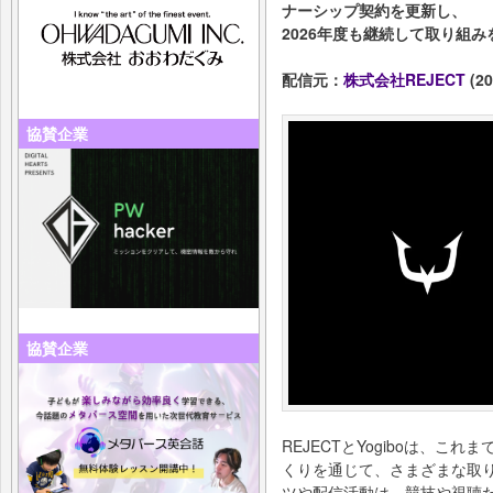
ナーシップ契約を更新し、
2026年度も継続して取り組
配信元：
株式会社REJECT
(20
協賛企業
協賛企業
REJECTとYogiboは、
くりを通じて、さまざまな取
ツや配信活動は、競技や視聴