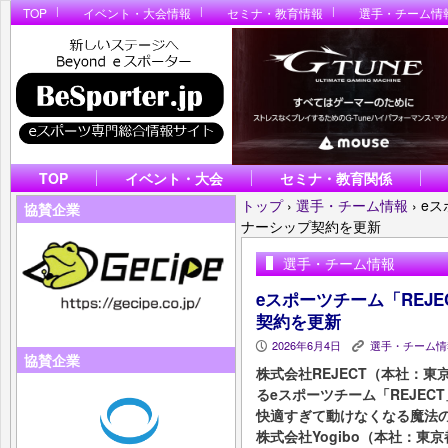
TOP
イベント・大会情報
セミナ・教育情報
選手・チーム情
TOP
イベント・大会
セミナ・教育関係
トップ
›
選手・チーム情報
›
eス
協賛企業
ナーシップ契約を更新
選手・チーム情報
eスポーツチーム「REJE
契約を更新
2026年6月4日
選手・チーム情
P
K
協賛企業
株式会社REJECT（本社：
るeスポーツチーム「REJEC
快適すぎて動けなくなる魔法の
株式会社Yogibo（本社：東