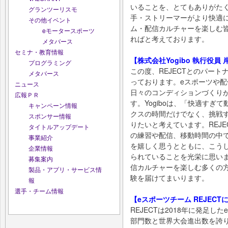
いることを、とてもありがたく
グランツーリスモ
手・ストリーマーがより快適
その他イベント
ム・配信カルチャーを楽しむ
eモータースポーツ
ればと考えております。
メタバース
セミナ・教育情報
【株式会社Yogibo 執行役員
プログラミング
この度、REJECTとのパー
メタバース
っております。eスポーツや
ニュース
日々のコンディションづくり
広報ＰＲ
す。Yogiboは、「快適す
キャンペーン情報
クスの時間だけでなく、挑戦
スポンサー情報
りたいと考えています。REJ
タイトルアップデート
の練習や配信、移動時間の中で
事業紹介
を嬉しく思うとともに、こう
企業情報
られていることを光栄に思いま
募集案内
信カルチャーを楽しむ多くの
製品・アプリ・サービス情
験を届けてまいります。
報
選手・チーム情報
【eスポーツチーム REJECT
REJECTは2018年に発足
部門数と世界大会進出数を誇り