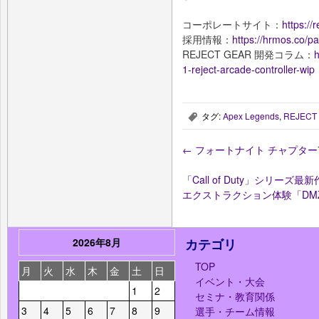
コーポレートサイト：
https://r
採用情報：
https://hrmos.co/pa
REJECT GEAR 開発コラム：
h
1-reject-arcade-controller-wip
タグ:
Apex Legends
,
REJECT
,
←
フォートナイト チャプター
「Call of Duty」シリーズ最新作「C
エクストラクション体験「D
2026年8月
カテゴリ
TOP
月
火
水
木
金
土
日
イベント・大会
1
2
セミナ・教育関係
3
4
5
6
7
8
9
選手・チーム情報