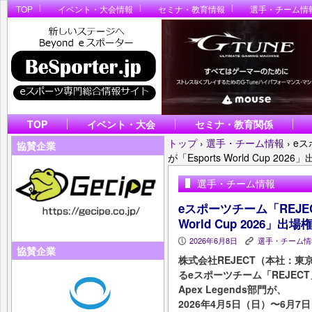
TOP
イベント・大会情報
セミナ・教育情報
選手・チーム情
TOP
イベント・大会
セミナ・教育関係
トップ
›
選手・チーム情報
›
eス
協賛企業
が「Esports World Cup 20
選手・チーム情報
eスポーツチーム「REJECT
World Cup 2026」出
2026年6月8日
選手・チーム情
P
K
協賛企業
株式会社REJECT（本社：
るeスポーツチーム「REJEC
Apex Legends部門が、
2026年4月5日（日）〜6月7日