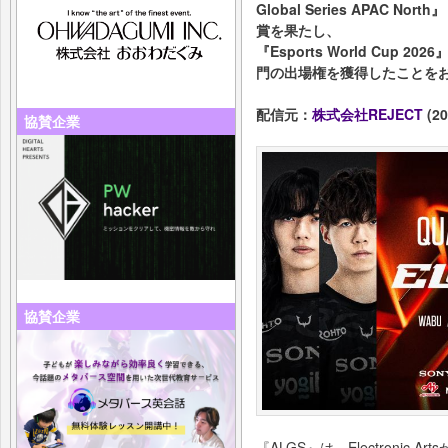
Global Series APAC No
賞を果たし、
『Esports World Cup 20
門の出場権を獲得したことを
配信元：
株式会社REJECT
(20
協賛企業
協賛企業
『ALGS』は、Electronic A