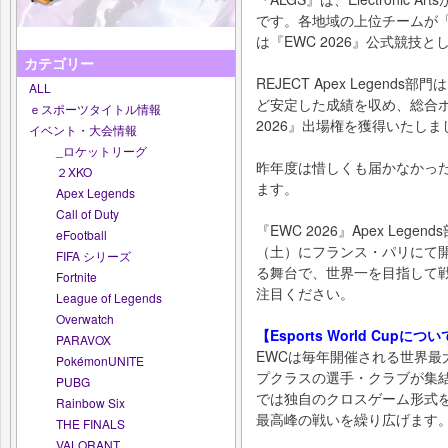
です。各地域の上位チームが「Spl
は『EWC 2026』公式競技
カテゴリー
REJECT Apex Legen
ALL
ど安定した成績を収め、総合ポ
ｅスポーツタイトル情報
2026』出場権を獲得いたしま
イベント・大会情報
_ロケットリーグ
昨年度は惜しくも届かなかった
２XKO
ます。
Apex Legends
Call of Duty
『EWC 2026』Apex Lege
eFootball
（土）にフランス・パリにて
FIFA シリーズ
る舞台で、世界一を目指して戦うRE
Fortnite
注目ください。
League of Legends
Overwatch
【Esports World Cupにつ
PARAVOX
EWCは毎年開催される世界最
PokémonUNITE
プクラスの選手・クラブが集
PUBG
では独自のクロスゲーム形式
Rainbow Six
最高峰の戦いを繰り広げます
THE FINALS
VALORANT