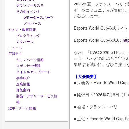
2026年夏、フランス・パリ
グランツーリスモ
ポーツコミュニティが集結し、新たなEsp
その他イベント
が決定します。
eモータースポーツ
メタバース
Esports World Cup公式サイ
セミナ・教育情報
プログラミング
Esports World Cup公式X：
htt
メタバース
ニュース
なお、『EWC 2026 STREE
広報ＰＲ
ハラ、ふ～どの出場も予定さ
キャンペーン情報
集結する戦いに、ぜひご注目
スポンサー情報
タイトルアップデート
【大会概要】
事業紹介
■ 大会名：Esports World Cup 
企業情報
募集案内
■ 開催日：2026年7月6日（
製品・アプリ・サービス情
報
■ 会場：フランス・パリ
選手・チーム情報
■ 主催：Esports World Cup Fo