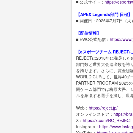
■ 公式サイト：
https://esport
【APEX Legends部門 日程】
■ 開催日：2026年7月7日（
【配信情報】
■ EWC公式配信：
https://ww
【eスポーツチーム REJECT
REJECTは2018年に発足
部門数と世界大会進出数を誇り
を誇ります。さらに、賞金総額1
WORLD CUPにて、世界40チ
PARTNER PROGRAM 
闘ゲーム部門では梅原大吾、シ
ルを象徴する選手を擁し、世
Web：
https://reject.jp/
オンラインストア：
https://bra
X：
https://x.com/RC_REJECT
Instagram：
https://www.insta
YouTube：
https://www.youtu