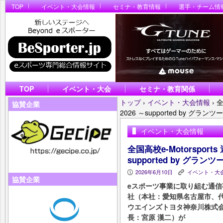
TOP
イベント・大会情報
セミナ・教育情報
選手・チーム情
TOP
イベント・大会
セミナ・教育関係
トップ
›
イベント・大会情報
›
全
協賛企業
2026 ～supported by グラ
イベント・大会情報
全国高校e-Motorsport
supported by グラ
2026年6月10日
イベント・大
P
K
協賛企業
eスポーツ事業に取り組む通
社（本社：愛知県名古屋市、代
ウエインズトヨタ神奈川株式
長：宮原 漢二）が