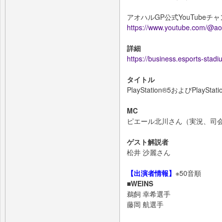
アオハルGP公式YouTube
https://www.youtube.com/@a
詳細
https://business.esports-sta
タイトル
PlayStation®5およびPla
MC
ピエール北川さん（実況、司会
ゲスト解説者
松井 沙麗さん
【出演者情報】
※50音順
■WEINS
鵜飼 幸希選手
藤岡 航選手