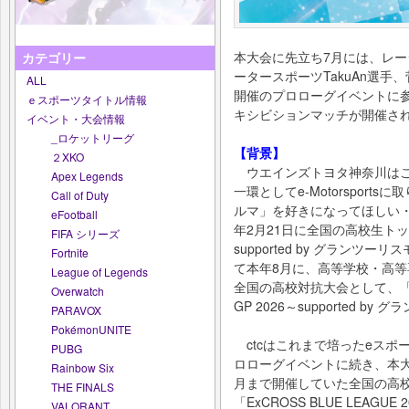
本大会に先立ち7月には、レー
カテゴリー
ータースポーツTakuAn選手
ALL
開催のプロローグイベントに参
ｅスポーツタイトル情報
キシビションマッチが開催さ
イベント・大会情報
_ロケットリーグ
【背景】
２XKO
ウエインズトヨタ神奈川はこ
Apex Legends
一環としてe-Motorspor
Call of Duty
ルマ」を好きになってほしい・
eFootball
年2月21日に全国の高校生ト
FIFA シリーズ
supported by グラン
Fortnite
て本年8月に、高等学校・高
League of Legends
全国の高校対抗大会として、「全国
Overwatch
GP 2026～supported 
PARAVOX
PokémonUNITE
ctcはこれまで培ったeスポ
PUBG
ロローグイベントに続き、本大
Rainbow Six
月まで開催していた全国の高
THE FINALS
「ExCROSS BLUE LEA
VALORANT