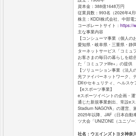
資本金：388億1648万円
従業員数：993名（2026年4
株主：KDDI株式会社、中部
コーポレートサイト：
https://
主な事業内容
【コンシューマ事業（個人の
愛知県・岐阜県・三重県・静
ターネットサービス「コミュ
お客さまの毎日の暮らしを総
た「コミュファlife+」の提供
【ソリューション事業（法人
光ファイバーネットワーク、
DXやセキュリティ、ヘルスケ
【eスポーツ事業】
eスポーツイベントの企画・運
通じた新規事業創出、常設eスポ
Stadium NAGOYA」の運
2025年以降、JAF（日本自
ツ大会「UNIZONE（ユニゾ
社名：ウエインズトヨタ神奈