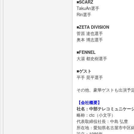
■SCARZ
TakuAn選手
Rin選手
■ZETA DIVISION
菅原 達也選手
奥本 博志選手
■FENNEL
大湯 都史樹選手
■ゲスト
平手 晃平選手
その他、豪華ゲストも出演予
【会社概要】
社名：中部テレコミュニケー
略称：ctc（小文字）
代表取締役社長：中島 弘豊
所在地：愛知県名古屋市中区錦1-
設立：1986年