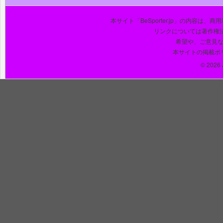
本サイト「BeSporter.jp」の内容
リンクについては著作権
希望や、ご意見
本サイトの掲載ポ
© 2026 J