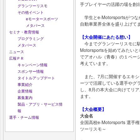
手プレイヤーの活躍の場を創
グランツーリスモ
その他イベント
学生とe-Motorsportsがつ
eモータースポーツ
自動車業界全体を盛り上げて
メタバース
セミナ・教育情報
【大会開催にあたる想い】
プログラミング
今までグランツーリスモに馴
メタバース
Motorsportsを始めてみ
ニュース
でアオハル（青春）の１ペー
広報ＰＲ
考えています。
キャンペーン情報
スポンサー情報
また、7月に開催するエキシ
タイトルアップデート
ーツで活躍している選手やグ
事業紹介
し、8月の本大会に向けてリ
企業情報
ます。
募集案内
製品・アプリ・サービス情
【大会概要】
報
大会名
選手・チーム情報
全国高校e-Motorsports 選手
ツーリスモ～