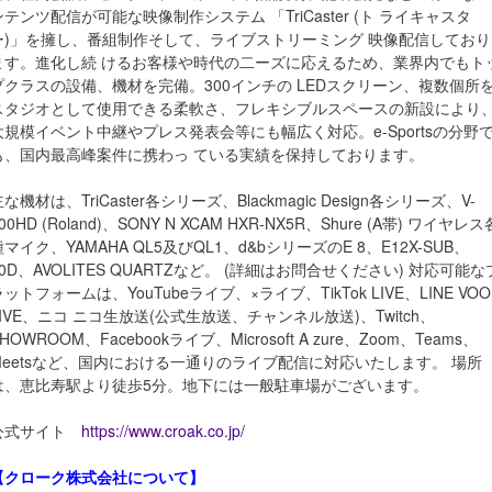
ンテンツ配信が可能な映像制作システム 「TriCaster (ト ライキャスタ
ー)」を擁し、番組制作そして、ライブストリーミング 映像配信しており
ます。進化し続 けるお客様や時代の二ーズに応えるため、業界内でもト
プクラスの設備、機材を完備。300インチの LEDスクリーン、複数個所
スタジオとして使用できる柔軟さ、フレキシブルスペースの新設により
大規模イベント中継やプレス発表会等にも幅広く対応。e-Sportsの分野
も、国内最高峰案件に携わっ ている実績を保持しております。
な機材は、TriCaster各シリーズ、Blackmagic Design各シリーズ、V-
00HD (Roland)、SONY N XCAM HXR-NX5R、Shure (A帯) ワイヤレス
種マイク、YAMAHA QL5及びQL1、d&bシリーズのE 8、E12X-SUB、
10D、AVOLITES QUARTZなど。 (詳細はお問合せください) 対応可能な
ラットフォームは、YouTubeライブ、×ライブ、TikTok LIVE、LINE VO
LIVE、ニコ ニコ生放送(公式生放送、チャンネル放送)、Twitch、
HOWROOM、Facebookライブ、Microsoft A zure、Zoom、Teams、
Meetsなど、国内における一通りのライブ配信に対応いたします。 場所
は、恵比寿駅より徒歩5分。地下には一般駐車場がございます。
公式サイト
https://www.croak.co.jp/
【クローク株式会社について】