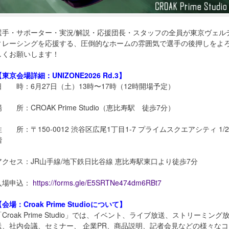
選手・サポーター・実況/解説・応援団長・スタッフの全員が東京ヴェル
ィレーシングを応援する、圧倒的なホームの雰囲気で選手の後押しをよ
しくお願いします！
【東京会場詳細：UNIZONE2026 Rd.3】
日 時：6月27日（土）13時〜17時（12時開場予定）
場 所：CROAK Prime Studio（恵比寿駅 徒歩7分）
住 所：〒150-0012 渋谷区広尾1丁目1-7 プライムスクエアシティ 1/2
階
アクセス：JR山手線/地下鉄日比谷線 恵比寿駅東口より徒歩7分
入場申込：
https://forms.gle/E5SRTNe474dm6RBt7
会場：Croak Prime Studioについて】
「Croak Prime Studio」では、イベント、ライブ放送、ストリーミング
送、社内会議、セミナー、 企業PR、商品説明、記者会見などの様々なコ