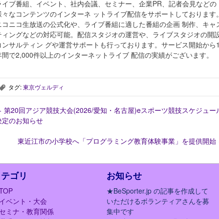
ライブ番組、イベント、社内会議、セミナー、企業PR、記者会見などの
様々なコンテンツのインターネ ットライブ配信をサポートしております
ニコニコ生放送の公式化や、ライブ番組に適した番組の企画 制作、キャ
ティングなどの対応可能。配信スタジオの運営や、ライブスタジオの開
コンサルティン グや運営サポートも行っております。サービス開始から1
年間で2,000件以上のインターネットライブ 配信の実績がございます。
タグ:
東京ヴェルディ
,
←
第20回アジア競技大会(2026/愛知・名古屋)eスポーツ競技スケジュー
決定のお知らせ
東近江市の小学校へ「プログラミング教育体験事業」を提供開始
カテゴリ
お知らせ
TOP
★BeSporter.jp の記事を作成して
イベント・大会
いただけるボランティアさんを募
セミナ・教育関係
集中です