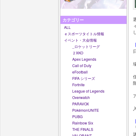
カテゴリー
ALL
ｅスポーツタイトル情報
イベント・大会情報
_ロケットリーグ
２XKO
Apex Legends
Call of Duty
eFootball
FIFA シリーズ
Fortnite
League of Legends
Overwatch
PARAVOX
PokémonUNITE
PUBG
【
Rainbow Six
THE FINALS
VALORANT