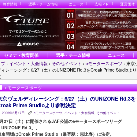
・教育情報
選手・チーム情報
ニュース
広報ＰＲ
運営団体
セミナ・教育関係
選手・チーム情報
ニュース
ップ
›
イベント・大会情報
›
その他イベント
›
eモータースポーツ
›
東京
ィレーシング：6/27（土）のUNIZONE Rd.3をCroak Prime Studioよ
定
eモータースポーツ
東京ヴェルディレーシング：6/27（土）のUNIZONE Rd.3を
Croak Prime Studioより参戦決定
2026年6月17日
eモータースポーツ
,
イベント・大会情報
,
その他イベント
P
K
6月27日（土）に開催されるJAF公認のeモータースポーツリーグ
UNIZONE Rd.3」、
東京開場はCroak Prime Studio（最寄駅：恵比寿）に決定。