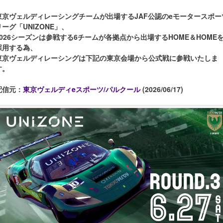
東京ヴェルディレーシングチームが出場するJAF公認のeモータースポー
リーグ「UNIZONE」、
2026シーズンは参戦する6チームが各拠点から出場するHOME＆HOME
採用する為、
東京ヴェルディレーシングは下記の東京会場から公式戦に参戦いたしま
す。
配信元：
東京ヴェルディeスポーツ/パルクール
(2026/06/17)