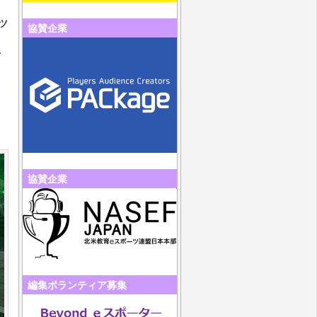
ツ
協賛企業
を
協賛企業
編集ボランティア募集