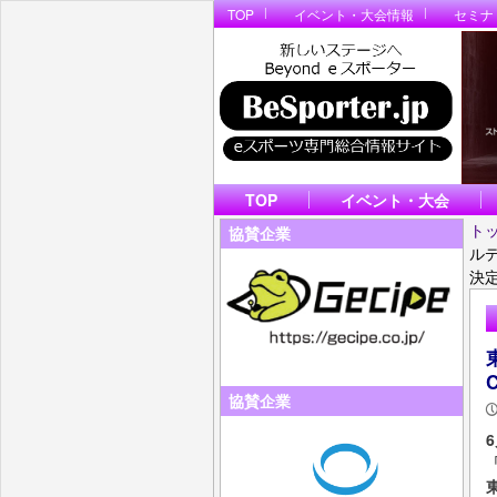
TOP
イベント・大会情報
セミナ
TOP
イベント・大会
ト
協賛企業
ルデ
決
協賛企業
「