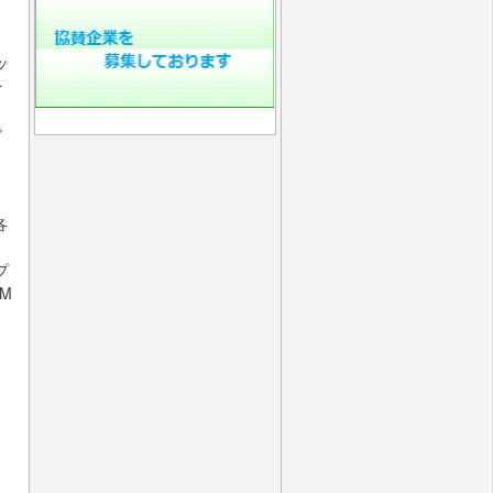
ッ
を
、
で
各
プ
OM