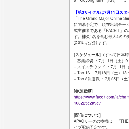
【第3サイクルは7月11日ス
「The Grand Major Onli
に開幕予定で、現在出場チー
式主催者である「FACEIT」
す。補欠1名を含む最大4名の
参加いただけます。
[スケジュール]（
すべて日本時
– 募集締切 ：7月11日（土）9
– スイスラウンド ：7月11日（
– Top 16 ：7月18日（土）13
– Top 8決勝戦 ：7月25日（土
[参加登録]
https://www.faceit.com/ja/ch
466225c2a9e7
[配信について]
APACリーグの模様は、『THE 
イブ配信予定です。