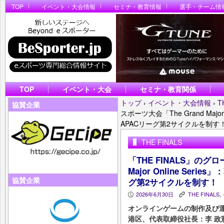
TOP
イベント・大会情報
セミナ・教育情報
選手・チーム情
TOP
イベント・大会
セミナ・教育関係
トップ
›
イベント・大会情報
›
T
協賛企業
スポーツ大会「The Grand Majo
APACリーグ第2サイクルを制す
THE FINALS
「THE FINALS」のグロ
Major Online Ser
協賛企業
グ第2サイクルを制す！
2026年6月30日
THE FINALS
,
P
K
オンラインゲームの制作及び
港区、代表取締役社長：李 政