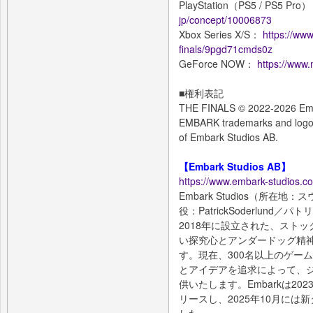
PlayStation（PS5 / PS5 Pro
jp/concept/10006873
Xbox Series X/S：
https://www
finals/9pgd71cmds0z
GeForce NOW：
https://www.
■権利表記
THE FINALS © 2022-2026 Emb
EMBARK trademarks and logos
of Embark Studios AB.
【Embark Studios AB】
https://www.embark-studios.c
Embark Studios（所
役：PatrickSoderlund
2018年に設立された、スト
い探究心とアンダードッグ精
す。現在、300名以上のゲー
とアイデアを追求によって、
供いたします。Embarkは202
リースし、2025年10月には新タ
した。