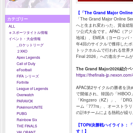
【「The Grand Major Onli
「The Grand Major Onl
カテゴリー
へと生まれ変わった、賞金総額2
ALL
ツ公式大会です。APAC（アジ
ｅスポーツタイトル情報
地域）、EMEA（ヨーロッパ
イベント・大会情報
年4回のサイクルで獲得したポ
_ロケットリーグ
トックホルムで行われる世界大会「TG
２XKO
Final 2026」への進出チー
Apex Legends
Call of Duty
The Grand Major2026紹介
eFootball
https://thefinals-jp.nexon.co
FIFA シリーズ
Fortnite
APAC第2サイクルの勝者を決
League of Legends
で開催され、韓国の「HIBOO」
Overwatch
「Kingzero（KZ）」、「
PARAVOX
ーム「777rs」、オーストラ
PokémonUNITE
の計8チームによる熱戦が繰
PUBG
Rainbow Six
【TOP8決勝戦ハイライト：「
THE FINALS
す！】
VALORANT