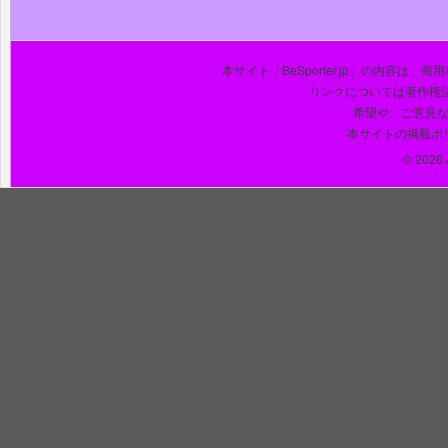
本サイト「BeSporter.jp」の内容
リンクについては著作権
希望や、ご意見
本サイトの掲載ポ
© 2026 J