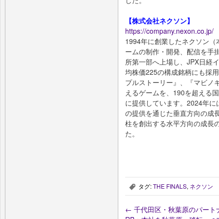
【株式会社ネクソン】
https://company.nexon.co.jp/
1994年に創業したネクソン
ームの制作・開発、配信を手掛
所第一部へ上場し、JPX日経イ
均株価225の構成銘柄にも採
プルストーリー』、『マビノギ
えるゲームを、190を超える
に提供しています。2024年
の提供を通じた垂直方向の成長
柱を創出する水平方向の成長の
た。
タグ:
THE FINALS
,
ネクソン
,
←
千代田区・秋葉原のパートナ