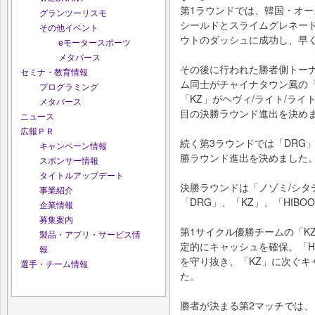
第1ラウンドでは、韓国・オー
グランツーリスモ
シールドとスライムグレネー
その他イベント
ウトのダッシュに成功し、早
eモータースポーツ
メタバース
その後に行われた勝者側トーナ
セミナ・教育情報
ム同士がチャイナタウン風の
プログラミング
「KZ」がヘヴィ/ライト/ラ
メタバース
目の決勝ラウンド進出を決め
ニュース
広報ＰＲ
続く第3ラウンドでは「DRG」
キャンペーン情報
勝ラウンド進出を決めました
スポンサー情報
タイトルアップデート
決勝ラウンドは「ノゾミ/シタデ
事業紹介
「DRG」、「KZ」、「HIB
企業情報
募集案内
第1サイクル優勝チームの「K
製品・アプリ・サービス情
定的にキャッシュを確保。「H
報
を守り抜き、「KZ」に次ぐキ
選手・チーム情報
た。
勝者が決まる第2マッチでは、