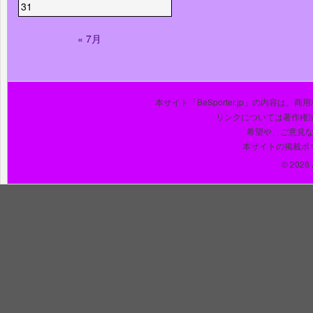
31
« 7月
本サイト「BeSporter.jp」の内容
リンクについては著作権
希望や、ご意見
本サイトの掲載ポ
© 2026 J