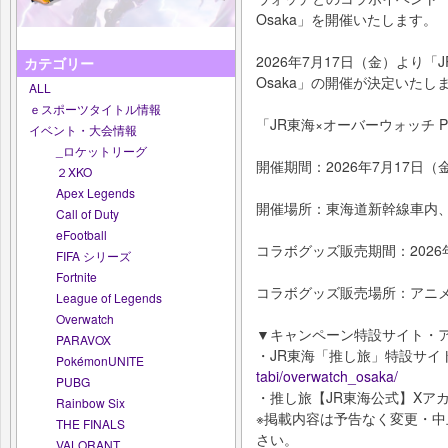
Osaka」を開催いたします。
2026年7月17日（金）より「JR
カテゴリー
Osaka」の開催が決定いたし
ALL
ｅスポーツタイトル情報
「JR東海×オーバーウォッチ Payl
イベント・大会情報
_ロケットリーグ
開催期間：2026年7月17日（
２XKO
Apex Legends
開催場所：東海道新幹線車内
Call of Duty
eFootball
コラボグッズ販売期間：2026
FIFA シリーズ
Fortnite
コラボグッズ販売場所：アニ
League of Legends
Overwatch
▼キャンペーン特設サイト・
PARAVOX
・JR東海「推し旅」特設サイ
PokémonUNITE
tabi/overwatch_osaka/
PUBG
・推し旅【JR東海公式】Xア
Rainbow Six
※掲載内容は予告なく変更・
THE FINALS
さい。
VALORANT