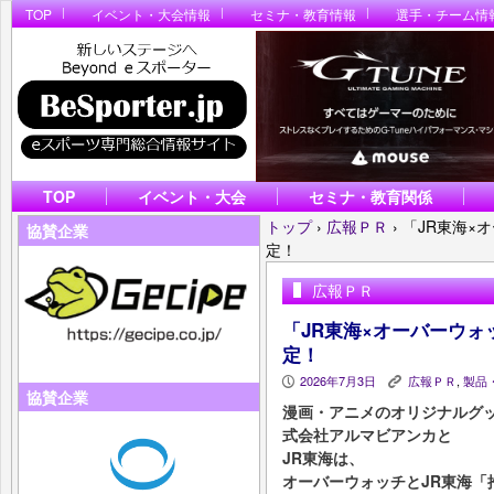
TOP
イベント・大会情報
セミナ・教育情報
選手・チーム情
TOP
イベント・大会
セミナ・教育関係
トップ
›
広報ＰＲ
›
「JR東海×オー
協賛企業
定！
広報ＰＲ
「JR東海×オーバーウォッチ 
定！
2026年7月3日
広報ＰＲ
,
製品
P
K
協賛企業
漫画・アニメのオリジナルグッ
式会社アルマビアンカと
JR東海は、
オーバーウォッチとJR東海「