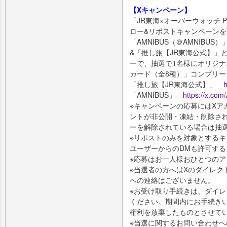
【Xキャンペーン】
「JR東海×オーバーウォッチ Pa
ロー&リポストキャンペーン
「AMNIBUS（＠AMNIB
&「推し旅【JR東海公式】」と
ーで、抽選で1名様にオリジ
カード（全8種）」コンプリ
「推し旅【JR東海公式】」
h
「AMNIBUS」
https://x.co
※キャンペーンの応募にはXア
ントが非公開・凍結・削除さ
ーを解除されている場合は抽
※リポストのみを対象とする
ユーザーからのDMも許可す
※応募はお一人様おひとつの
※当選者の方へはXのダイレク
への連絡はございません。
※お受け取り手続きは、ダイレ
ください。期間内にお手続き
権利を放棄したものとさせて
※当選に関するお問い合わせ