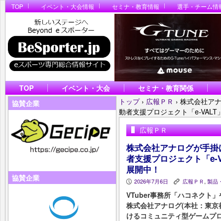
TOP
イベント・大会情報
セミナ・教育情報
選手・チーム情
TOP
イベント・大会
セミナ・教育関係
トップ
›
広報ＰＲ
›
株式会社アナ
協賛企業
動者支援プロジェクト「e-VAL
広報ＰＲ
株式会社アナログが手掛
者支援プロジェクト「e-
展開中！
協賛企業
2026年7月6日
広報ＰＲ
,
製品
P
K
VTuber事務所「ハコネクト」
株式会社アナログ(本社：東京
けるコミュニティ型ゲームプロジ