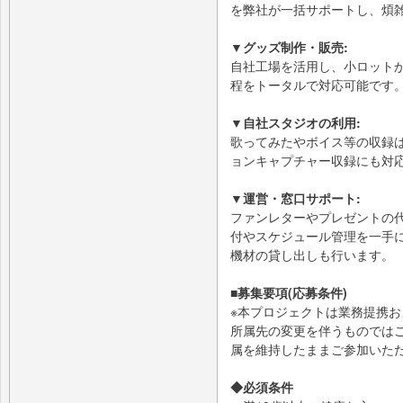
を弊社が一括サポートし、煩
▼グッズ制作・販売:
自社工場を活用し、小ロット
程をトータルで対応可能です
▼自社スタジオの利用:
歌ってみたやボイス等の収録は
ョンキャプチャー収録にも対
▼運営・窓口サポート:
ファンレターやプレゼントの
付やスケジュール管理を一手
機材の貸し出しも行います。
■募集要項(応募条件)
※本プロジェクトは業務提携
所属先の変更を伴うものではご
属を維持したままご参加いた
◆必須条件