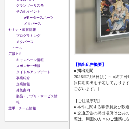
グランツーリスモ
その他イベント
eモータースポーツ
メタバース
セミナ・教育情報
プログラミング
メタバース
ニュース
広報ＰＲ
キャンペーン情報
【掲出広告概要】
スポンサー情報
■ 掲出期間
タイトルアップデート
2026年7月6日(月) ～ ※終了
事業紹介
(※長期掲出を予定しておりま
企業情報
ございます。)
募集案内
製品・アプリ・サービス情
【ご注意事項】
報
● 本件に関する駅係員及び鉄
選手・チーム情報
● 交通広告の掲出場所は公共
際は、周囲の方々のご迷惑に