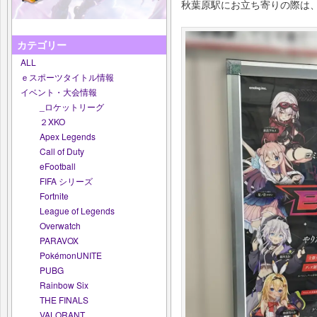
秋葉原駅にお立ち寄りの際は
カテゴリー
ALL
ｅスポーツタイトル情報
イベント・大会情報
_ロケットリーグ
２XKO
Apex Legends
Call of Duty
eFootball
FIFA シリーズ
Fortnite
League of Legends
Overwatch
PARAVOX
PokémonUNITE
PUBG
Rainbow Six
THE FINALS
VALORANT