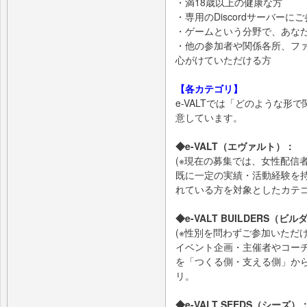
・満18歳以上の健康な方
・専用のDiscordサーバーに
・ゲームという分野で、あな
・他の参加者や関係各所、フ
心がけていただける方
【各カテゴリ】
e-VALTでは「どのような
意しています。
◆e-VALT（エヴァルト）：
(※現在の募集では、女性配信
既に一定の実績・活動経験を持
れている方を対象としたカテ
◆e-VALT BUILDERS（ビ
(※性別を問わずご参加いただけ
イベント企画・主催者やコーチ
を「つくる側・支える側」か
リ。
◆e-VALT SEEDS（シー