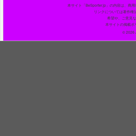
本サイト「BeSporter.jp」の内容
リンクについては著作権
希望や、ご意見
本サイトの掲載ポ
© 2026 J