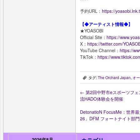
予約URL：
https://yoasobi.l
【◆アーティスト情報◆】
★YOASOBI
Official Site：
https://www.yoas
X：
https://twitter.com/YOASOB
YouTube Channel：
https://w
TikTok：
https://www.tiktok.c
タグ:
The Orchard Japan
,
オー
,
←
第2回中野市eスポーツフ
流HADO体験会を開催
DetonatioN FocusMe：世界
26」DFM フォートナイト部門 
2026年8月