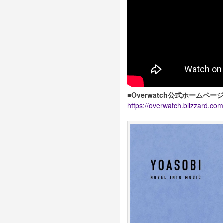
■Overwatch公式ホームペー
https://overwatch.blizzard.com/