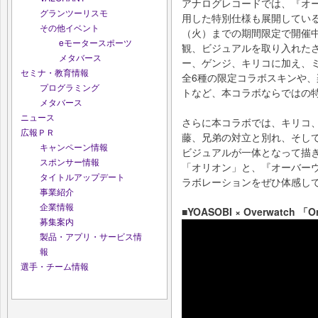
アナログレコードでは、『オ
グランツーリスモ
用した特別仕様も展開している
その他イベント
（火）までの期間限定で開催中
eモータースポーツ
観、ビジュアルを取り入れた
メタバース
ー、ゲンジ、キリコに加え、
セミナ・教育情報
全6種の限定コラボスキンや
プログラミング
トなど、本コラボならではの
メタバース
ニュース
さらに本コラボでは、キリコ
広報ＰＲ
藤、兄弟の対立と別れ、そし
キャンペーン情報
ビジュアルが一体となって描き
スポンサー情報
「オリオン」と、『オーバー
タイトルアップデート
ラボレーションをぜひ体感し
事業紹介
企業情報
■YOASOBI × Overwatch 「Ori
募集案内
製品・アプリ・サービス情
報
選手・チーム情報