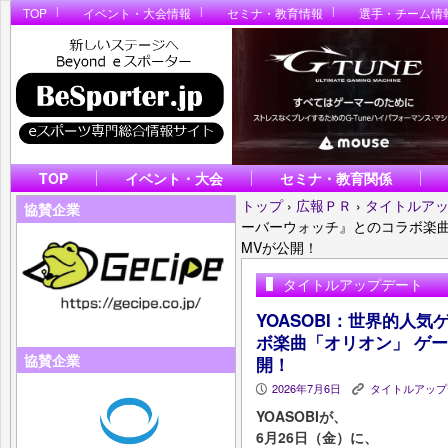
TOP
イベント・大会情報
セミナ・教育情報
選手・チーム情
TOP
イベント・大会
セミナ・教育関係
トップ
›
広報ＰＲ
›
タイトルア
協賛企業
ーバーウォッチ』とのコラボ楽曲
MVが公開！
タイトルアップデート
YOASOBI：世界的人
ボ楽曲「オリオン」 ゲ
協賛企業
開！
2026年7月6日
タイトルアップ
P
K
YOASOBIが、
6月26日（金）に、