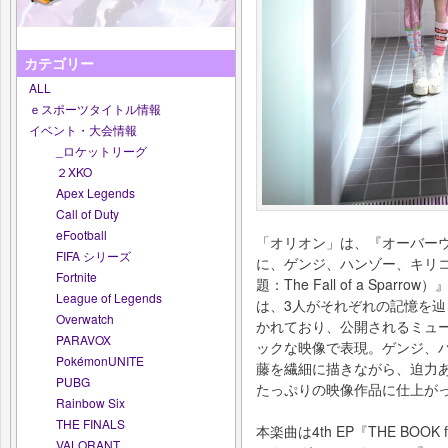
カテゴリー
ALL
ｅスポーツタイトル情報
イベント・大会情報
_ロケットリーグ
２XKO
Apex Legends
Call of Duty
eFootball
「オリオン」は、『オーバーウ
FIFA シリーズ
に、ゲンジ、ハンゾー、キリ
Fortnite
題：The Fall of a Sp
League of Legends
は、3人がそれぞれの記憶を
Overwatch
かれており、公開されるミュ
PARAVOX
ックな映像で表現。ゲンジ、
PokémonUNITE
藤を繊細に描きながら、迫力
PUBG
たっぷりの映像作品に仕上が
Rainbow Six
THE FINALS
本楽曲は4th EP『THE BOO
VALORANT