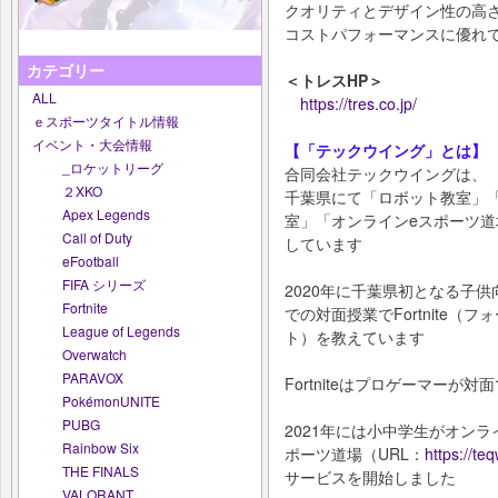
クオリティとデザイン性の高
コストパフォーマンスに優れ
カテゴリー
＜トレスHP＞
ALL
https://tres.co.jp/
ｅスポーツタイトル情報
イベント・大会情報
【「テックウイング」とは】
_ロケットリーグ
合同会社テックウイングは、
２XKO
千葉県にて「ロボット教室」
Apex Legends
室」「オンラインeスポーツ
Call of Duty
しています
eFootball
FIFA シリーズ
2020年に千葉県初となる子
Fortnite
での対面授業でFortnite（フ
League of Legends
ト）を教えています
Overwatch
PARAVOX
Fortniteはプロゲーマーが
PokémonUNITE
PUBG
2021年には小中学生がオンライ
Rainbow Six
ポーツ道場（URL：
https://te
THE FINALS
サービスを開始しました
VALORANT