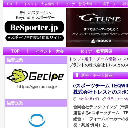
TOP
イベント・大会情報
セミナ・教育情報
選手・チーム情
TOP
イベント・大会
セミナ・教育関係
トップ
›
選手・チーム情報
›
eス
協賛企業
ブランドの株式会社トレスとの
選手・チーム情報
eスポーツチーム TEQWI
株式会社トレスとのスポ
2021年8月17日
選手・チーム
P
K
協賛企業
合同会社テックウイング（千葉
運営するeスポーツチーム「TEQW
総合ユニフォームメーカーの
役：髙居 慎司）と、