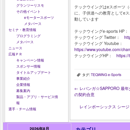
グランツーリスモ
テックウイングはeスポーツ
その他イベント
に、子供達への教育としてe
eモータースポーツ
動しています
メタバース
セミナ・教育情報
テックウイングe-sports HP
プログラミング
テックウイング Twitter：
htt
メタバース
テックウイング Youtube：
ニュース
https://www.youtube.com/ch
広報ＰＲ
テックウイングHP：
https:/
キャンペーン情報
スポンサー情報
タイトルアップデート
タグ:
TEQWING e-Sports
,
事業紹介
企業情報
←
レバンガ☆SAPPORO 最
募集案内
の契約合意
製品・アプリ・サービス情
報
レインボーシックス シージ：6
選手・チーム情報
2026年8月
カテゴリ