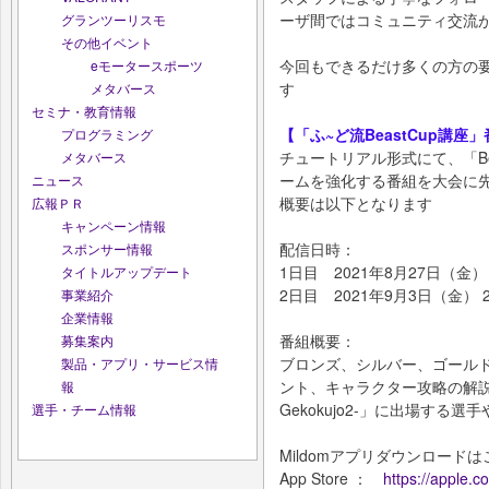
ーザ間ではコミュニティ交流
グランツーリスモ
その他イベント
今回もできるだけ多くの方の
eモータースポーツ
す
メタバース
セミナ・教育情報
【「ふ~ど流BeastCup講座
プログラミング
チュートリアル形式にて、「Beas
メタバース
ームを強化する番組を大会に先
ニュース
概要は以下となります
広報ＰＲ
キャンペーン情報
配信日時：
スポンサー情報
1日目 2021年8月27日（金） 20
タイトルアップデート
2日目 2021年9月3日（金） 20:
事業紹介
企業情報
番組概要：
募集案内
ブロンズ、シルバー、ゴール
製品・アプリ・サービス情
ント、キャラクター攻略の解説、模
報
Gekokujo2-」に出場する
選手・チーム情報
Mildomアプリダウンロードは
App Store ：
https://apple.c