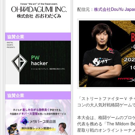
配信元：
株式会社DouYu Japa
協賛企業
協賛企業
「ストリートファイターＶ チ
コンの大人気対戦格闘ゲーム
本大会は、格闘ゲームのプロ
代表を務める「The Mildom
星取り戦のオンライントーナ