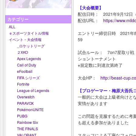
【大会概要】
配信日時： 2021年9月12日（日
カテゴリー
配信URL：
https://www.mil
ALL
エントリー締切日時 2021年8月
ｅスポーツタイトル情報
59
イベント・大会情報
_ロケットリーグ
試合ルール： 7on7星取り
２XKO
ショントーナメント
Apex Legends
※規定数に到達次第終了
Call of Duty
eFootball
大会HP：
http://beast-cup.c
FIFA シリーズ
Fortnite
【プロゲーマー・梅原大吾氏
League of Legends
一般的に大会は上級者向けと
Overwatch
実情があります
PARAVOX
PokémonUNITE
この問題を克服するために考案
PUBG
も超える参加がありました
Rainbow Six
THE FINALS
スタッフによる丁寧なフォロ
VALORANT