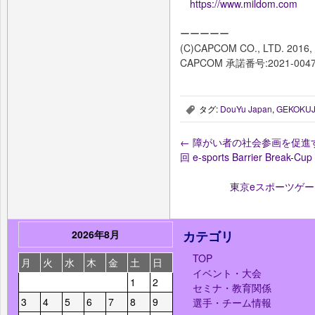
https://www.mildom.com
ーーーーー
(C)CAPCOM CO., LTD. 2016
CAPCOM 承諾番号:2021-004
タグ:
DouYu Japan
,
GEKOKU
,
←
障がい者の社会参画を促進する
回 e-sports Barrier Break-Cup
東京eスポーツゲー
2026年8月
カテゴリ
TOP
月
火
水
木
金
土
日
イベント・大会
1
2
セミナ・教育関係
3
4
5
6
7
8
9
選手・チーム情報