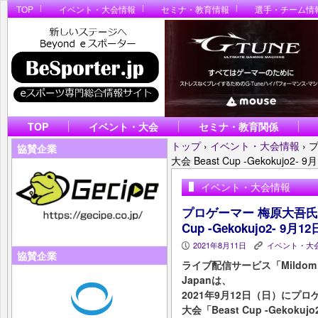
TOP
イベント・大会情報
セミナ・教育情報
選手・チーム情
TOP
イベント・大会
セミナ・教育関係
トップ
›
イベント・大会情報
›
協賛企業
大会 Beast Cup -Gekokujo2-
イベント・大会情報
プロゲーマー 梅原大吾氏
Cup -Gekokujo2- 9月
2021年8月11日
イベント・大
P
K
協賛企業
ライブ配信サービス「Mildo
Japanは、
2021年9月12日（日）に
大会「Beast Cup -Geko