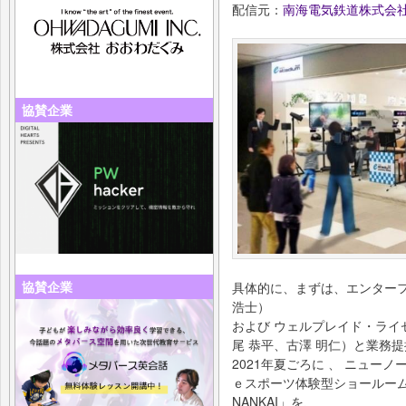
配信元：
南海電気鉄道株式会
協賛企業
協賛企業
具体的に、まずは、エンターフ
浩士）
および ウェルプレイド・ライゼ
尾 恭平、古澤 明仁）と業務提
2021年夏ごろに 、 ニュー
ｅスポーツ体験型ショールーム「ｅ
NANKAI」を、