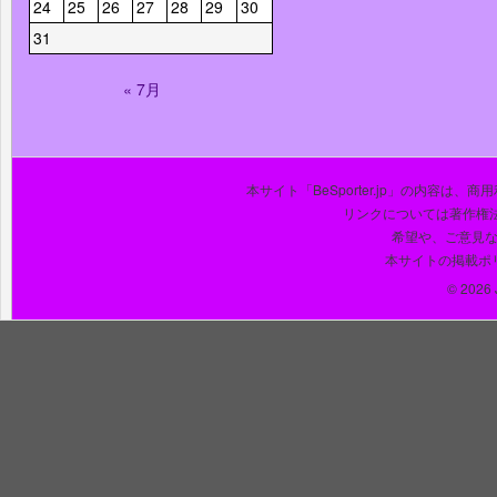
24
25
26
27
28
29
30
31
« 7月
本サイト「BeSporter.jp」の内容
リンクについては著作権
希望や、ご意見
本サイトの掲載ポ
© 2026 J