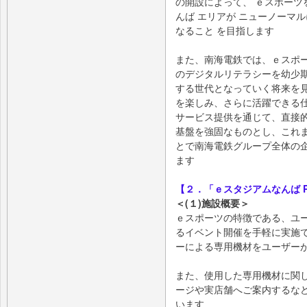
の開設によって、 ｅスポーツ
んば エリアが ニューノーマ
なること を目指します
また、南海電鉄では、ｅスポ
のデジタルリテラシーを幼少
する世代となっていく将来を
を楽しみ、さらに活躍できる
サービス提供を通じて、直接
基盤を強固なものとし、これ
とで南海電鉄グループ全体の
ます
【２．「ｅスタジアムなんば Pow
＜(１)施設概要＞
ｅスポーツの特徴である、ユ
るイベント開催を手軽に実施
ーによる専用機材をユーザー
また、使用した専用機材に関
ージや実店舗へご案内するな
います