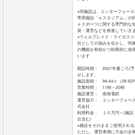
※同施設は、エンターフォー
専用施設「ｅスタジアム」の
ｅスポーツに関する専門的な
発・運営などを推進していき
※ウェルプレイド・ライゼス
社としての強みを生かし、同
の機能を有効かつ効果的に発
います
開設時期： 2021年夏ごろ(
せします。
施設面積： 94.64㎡（28.62
営業時間： 11時～20時
施設運営： 南海電鉄
運営協力： エンターフォー
式会社
利用料金： １０万円～(施
出含む)
※施設をそのままご使用され
ただし、運営者側に大会の企