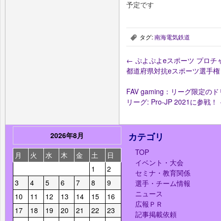
予定です
タグ:
南海電気鉄道
,
←
ぷよぷよeスポーツ プロチ
都道府県対抗eスポーツ選手権 2
FAV gaming：リーグ限
リーグ: Pro-JP 2021に参戦！
2026年8月
カテゴリ
TOP
月
火
水
木
金
土
日
イベント・大会
1
2
セミナ・教育関係
3
4
5
6
7
8
9
選手・チーム情報
ニュース
10
11
12
13
14
15
16
広報ＰＲ
17
18
19
20
21
22
23
記事掲載依頼