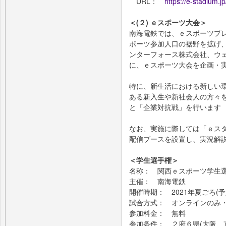
URL：
https://e-stadium.j
＜(２) ｅスポーツ大会＞
南海電鉄では、ｅスポーツプ
ポーツ参加人口の裾野を拡げ
ンターフォース株式会社、ウ
に、ｅスポーツ大会を企画・
特に、新生活における新しい
ある新入生や新社会人の方々
と「企業対抗戦」を行います
なお、実施に際しては「ｅスタジアム
配信ブースを設置し、実況解
＜学生選手権＞
名称： 関西ｅスポーツ学生
主催： 南海電鉄
開催時期： 2021年夏ごろ(予
試合方式： オンラインのみ
参加料金： 無料
参加条件： ２府６県(大阪