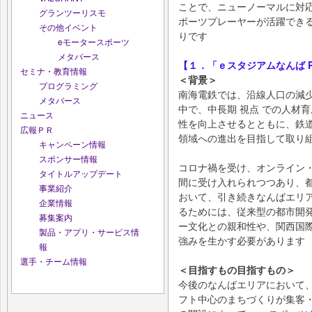
ことで、ニューノーマルに対
グランツーリスモ
ポーツプレーヤーが活躍でき
その他イベント
りです
eモータースポーツ
メタバース
【１．「ｅスタジアムなんば Pow
セミナ・教育情報
＜背景＞
プログラミング
南海電鉄では、沿線人口の減少
メタバース
中で、中長期 視点 での人材
ニュース
性を向上させるとともに、鉄
広報ＰＲ
領域への進出を目指して取り
キャンペーン情報
スポンサー情報
コロナ禍を受け、オンライン
タイトルアップデート
間に受け入れられつつあり、
事業紹介
おいて、引き続きなんばエリ
企業情報
るためには、従来型の都市開発
募集案内
ー文化との親和性や、関西国
製品・アプリ・サービス情
強みを生かす必要があります
報
選手・チーム情報
＜目指すもの目指すもの＞
今後のなんばエリアにおいて
フト中心のまちづくりが集客・