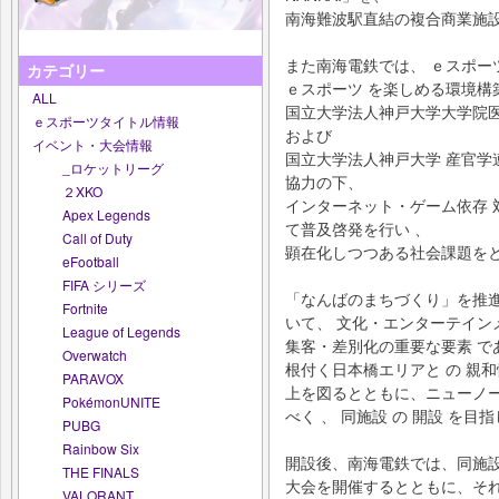
南海難波駅直結の複合商業施
また南海電鉄では、 ｅスポー
カテゴリー
ｅスポーツ を楽しめる環境構
ALL
国立大学法人神戸大学大学院医
ｅスポーツタイトル情報
および
イベント・大会情報
国立大学法人神戸大学 産官学
_ロケットリーグ
協力の下、
２XKO
インターネット・ゲーム依存 
Apex Legends
て普及啓発を行い 、
Call of Duty
顕在化しつつある社会課題をと
eFootball
FIFA シリーズ
「なんばのまちづくり」を推進
Fortnite
いて、 文化・エンターテイン
League of Legends
集客・差別化の重要な要素 で
Overwatch
根付く日本橋エリアと の 親和
PARAVOX
上を図るとともに、ニューノー
PokémonUNITE
べく 、 同施設 の 開設 を目
PUBG
Rainbow Six
開設後、南海電鉄では、同施
THE FINALS
大会を開催するとともに、そ
VALORANT