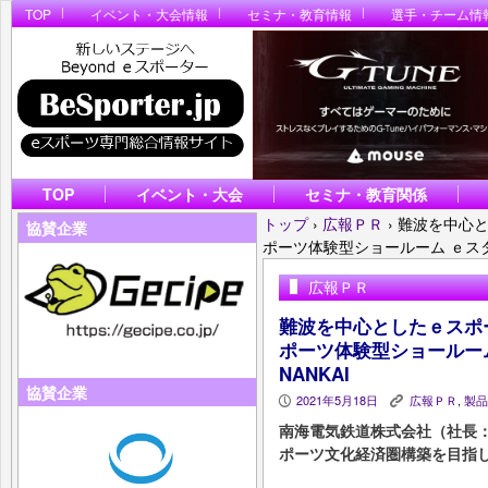
TOP
イベント・大会情報
セミナ・教育情報
選手・チーム情
TOP
イベント・大会
セミナ・教育関係
トップ
›
広報ＰＲ
›
難波を中心と
協賛企業
ポーツ体験型ショールーム ｅスタジアム
広報ＰＲ
難波を中心としたｅスポ
ポーツ体験型ショールーム 
NANKAI
協賛企業
2021年5月18日
広報ＰＲ
,
製品
P
K
南海電気鉄道株式会社（社長：
ポーツ文化経済圏構築を目指し