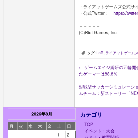
・ライアットゲームズ公式
・公式Twitter：
https://twit
－－－－－
(C)Riot Games, Inc.
タグ:
LoR
,
ライアットゲーム
,
←
ゲームエイジ総研の五輪開
たゲーマーは88.8％
対戦型サッカーシミュレーショ
ムチーム：新ストーリー「NEX
2026年8月
カテゴリ
TOP
月
火
水
木
金
土
日
イベント・大会
1
2
セミナ・教育関係