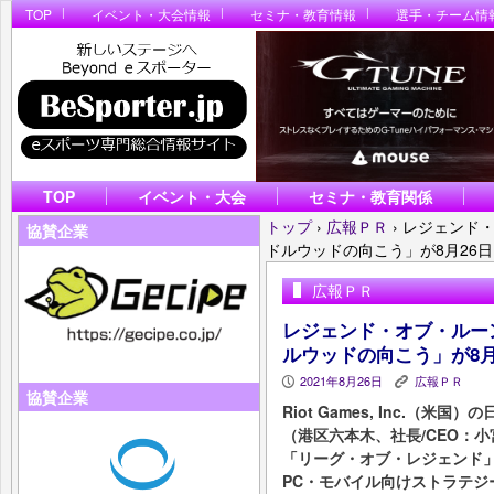
TOP
イベント・大会情報
セミナ・教育情報
選手・チーム情
TOP
イベント・大会
セミナ・教育関係
トップ
›
広報ＰＲ
›
レジェンド
協賛企業
ドルウッドの向こう」が8月26
広報ＰＲ
レジェンド・オブ・ルー
ルウッドの向こう」が8月
2021年8月26日
広報ＰＲ
P
K
協賛企業
Riot Games, Inc.（
（港区六本木、社長/CEO：小
「リーグ・オブ・レジェンド
PC・モバイル向けストラテ