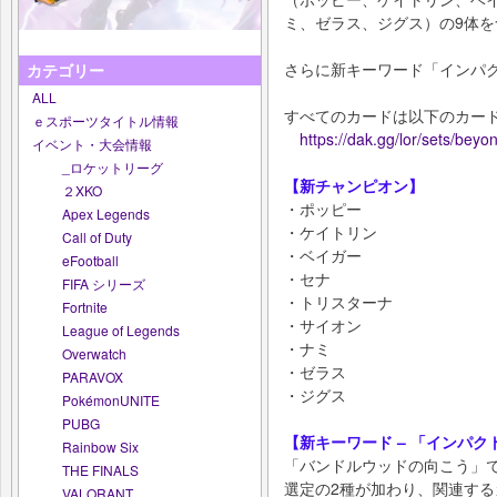
ミ、ゼラス、ジグス）の9体を
さらに新キーワード「インパ
カテゴリー
ALL
すべてのカードは以下のカー
ｅスポーツタイトル情報
https://dak.gg/lor/sets/bey
イベント・大会情報
_ロケットリーグ
【新チャンピオン】
２XKO
・ポッピー
Apex Legends
・ケイトリン
Call of Duty
・ベイガー
eFootball
・セナ
FIFA シリーズ
・トリスターナ
Fortnite
・サイオン
League of Legends
・ナミ
Overwatch
・ゼラス
PARAVOX
・ジグス
PokémonUNITE
PUBG
【新キーワード – 「インパ
Rainbow Six
「バンドルウッドの向こう」
THE FINALS
選定の2種が加わり、関連す
VALORANT