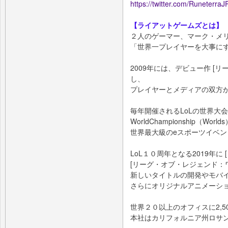
https://twitter.com/RuneterraJ
【ライアットゲームズとは】
２人のゲーマー、マーク・メ
「世界一プレイヤーを大事にす
2009年には、デビュー作 [リ
し、
プレイヤーとメディアの双方
毎年開催されるLoLの世界大会
WorldChampionship（World
世界最大級のeスポーツイベ
LoL１０周年となる2019年に
[リーグ・オブ・レジェンド：
新しいタイトルの開発やモバ
さらにオリジナルアニメーシ
世界２０以上のオフィスに2,5
本社はカリフォルニア州ロサンゼ