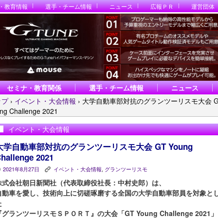
・教育情報
選手・チーム情報
ニュース
広報ＰＲ
運営団体
セミナ・教育関係
選手・チーム情報
ニュース
ップ
›
イベント・大会情報
›
大学自動車部対抗のグランツーリスモ大会 G
ng Challenge 2021
イベント・大会情報
大学自動車部対抗のグランツーリスモ大会 GT Young
hallenge 2021
2021年8月27日
イベント・大会情報
,
グランツーリスモ
P
K
株式会社朝日新聞社（代表取締役社長：中村史郎）は、
自動車を愛し、技術向上に切磋琢磨する全国の大学自動車部員を対象と
た
『グランツーリスモＳＰＯＲＴ』の大会「GT Young Challenge 2021」