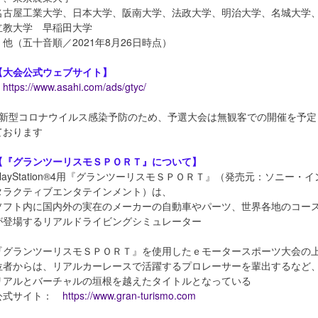
名古屋工業大学、日本大学、阪南大学、法政大学、明治大学、名城大学
立教大学 早稲田大学
他（五十音順／2021年8月26日時点）
【大会公式ウェブサイト】
https://www.asahi.com/ads/gtyc/
※新型コロナウイルス感染予防のため、予選大会は無観客での開催を予定
ております
【『グランツーリスモＳＰＯＲＴ』について】
PlayStation®4用『グランツーリスモＳＰＯＲＴ』（発売元：ソニー・イ
タラクティブエンタテインメント）は、
ソフト内に国内外の実在のメーカーの自動車やパーツ、世界各地のコー
が登場するリアルドライビングシミュレーター
『グランツーリスモＳＰＯＲＴ』を使用したｅモータースポーツ大会の
位者からは、リアルカーレースで活躍するプロレーサーを輩出するなど
リアルとバーチャルの垣根を越えたタイトルとなっている
公式サイト：
https://www.gran-turismo.com