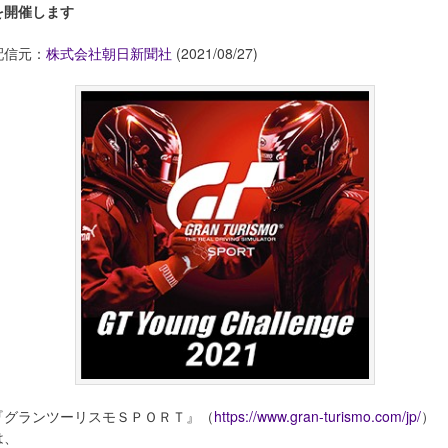
を開催します
配信元：
株式会社朝日新聞社
(2021/08/27)
『グランツーリスモＳＰＯＲＴ』（
https://www.gran-turismo.com/jp/
）
は、