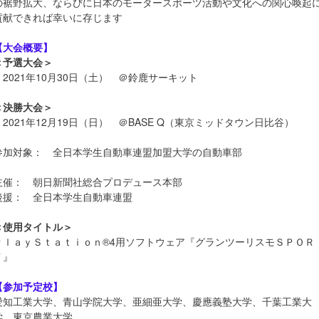
の裾野拡大、ならびに日本のモータースポーツ活動や文化への関心喚起
貢献できれば幸いに存じます
【大会概要】
＜予選大会＞
2021年10月30日（土） ＠鈴鹿サーキット
＜決勝大会＞
2021年12月19日（日） ＠BASE Q（東京ミッドタウン日比谷）
参加対象： 全日本学生自動車連盟加盟大学の自動車部
主催： 朝日新聞社総合プロデュース本部
後援： 全日本学生自動車連盟
＜使用タイトル＞
ＰｌａｙＳｔａｔｉｏｎ®4用ソフトウェア『グランツーリスモＳＰＯＲ
Ｔ』
【参加予定校】
愛知工業大学、青山学院大学、亜細亜大学、慶應義塾大学、千葉工業大
学、東京農業大学