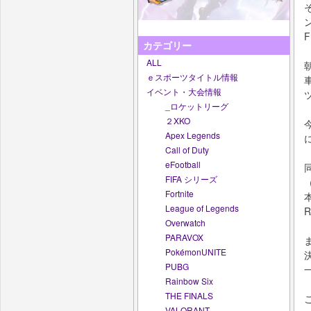
カテゴリー
ALL
ｅスポーツタイトル情報
イベント・大会情報
_ロケットリーグ
２XKO
Apex Legends
Call of Duty
eFootball
FIFA シリーズ
Fortnite
League of Legends
Overwatch
PARAVOX
PokémonUNITE
PUBG
Rainbow Six
THE FINALS
VALORANT