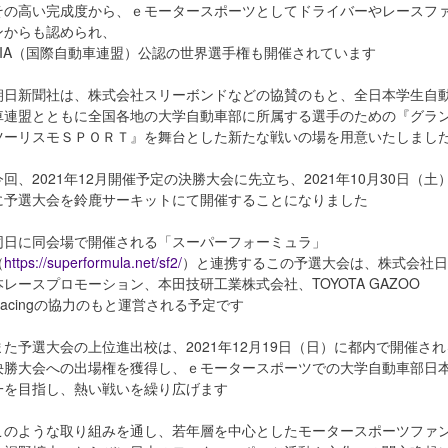
その高い完成度から、ｅモータースポーツとしてドライバーやレースフ
ンからも認められ、
FIA（国際自動車連盟）公認の世界選手権も開催されています
朝日新聞社は、株式会社スリーボンドなどの協賛のもと、全日本学生自
車連盟とともに全国各地の大学自動車部に所属する選手のための『グラ
ツーリスモＳＰＯＲＴ』を舞台とした新たな戦いの場を用意いたしまし
今回、2021年12月開催予定の決勝大会に先立ち、2021年10月30日（土
に予選大会を鈴鹿サーキットにて開催することになりました
同日に同会場で開催される「スーパーフォーミュラ」
（
https://superformula.net/sf2/
）と連携するこの予選大会は、株式会社日
本レースプロモーション、本田技研工業株式会社、TOYOTA GAZOO
Racingの協力のもと運営される予定です
また予選大会の上位進出校は、2021年12月19日（日）に都内で開催され
決勝大会への出場権を獲得し、ｅモータースポーツでの大学自動車部日
一を目指し、熱い戦いを繰り広げます
このような取り組みを通し、若年層を中心としたモータースポーツファ