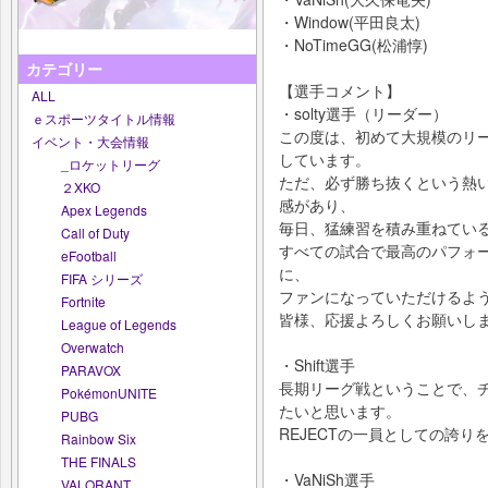
・Window(平田良太)
・NoTimeGG(松浦惇)
カテゴリー
【選手コメント】
ALL
・solty選手（リーダー）
ｅスポーツタイトル情報
この度は、初めて大規模のリ
イベント・大会情報
しています。
_ロケットリーグ
ただ、必ず勝ち抜くという熱
２XKO
感があり、
Apex Legends
毎日、猛練習を積み重ねてい
Call of Duty
すべての試合で最高のパフォ
eFootball
に、
FIFA シリーズ
ファンになっていただけるよ
Fortnite
皆様、応援よろしくお願いし
League of Legends
Overwatch
・Shift選手
PARAVOX
長期リーグ戦ということで、
PokémonUNITE
たいと思います。
PUBG
REJECTの一員としての誇
Rainbow Six
THE FINALS
・VaNiSh選手
VALORANT