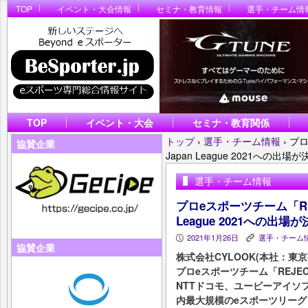
TOP
イベント・大会情報
セミナ・教育情報
選手・チーム情
TOP
イベント・大会
セミナ・教育関係
トップ
›
選手・チーム情報
›
プロ
協賛企業
Japan League 2021への出場が
選手・チーム情報
プロeスポーツチーム「REJEC
League 2021への出場
2021年1月26日
選手・チーム
P
K
協賛企業
​株式会社CYLOOK(本社：
プロeスポーツチーム「REJECT
NTTドコモ、ユービーアイソフ
内最大規模のeスポーツリーグ「Rain