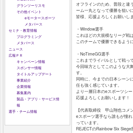
オフラインのため、普段と違
グランツーリスモ
ーム一丸となって優勝を狙い
その他イベント
皆様、応援よろしくお願いし
eモータースポーツ
メタバース
・Window選手
セミナ・教育情報
これほどの大規模なリーグ戦
プログラミング
このチームで優勝できるよう
メタバース
ニュース
・NoTimeGG選手
広報ＰＲ
これまでライバルとして戦って
キャンペーン情報
今回味方としてこのような大
スポンサー情報
す。
タイトルアップデート
同時に、今までの日本シーン
事業紹介
任も強く感じています。
企業情報
より一層日本のeスポーツシ
募集案内
応援よろしくお願いします！
製品・アプリ・サービス情
報
【代表取締役 甲山翔也コメ
選手・チーム情報
eスポーツ選手なら誰もが憧
っています。
REJECTのRainbow Six