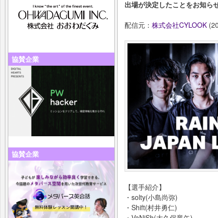
出場が決定したことをお知ら
配信元：
株式会社CYLOOK
(20
協賛企業
協賛企業
【選手紹介】
・solty(小島尚弥)
・Shift(村井勇仁)
・VaNiSh(大久保竜矢)