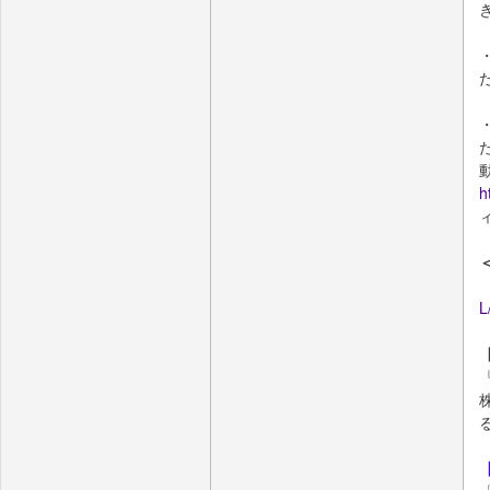
h
L
株