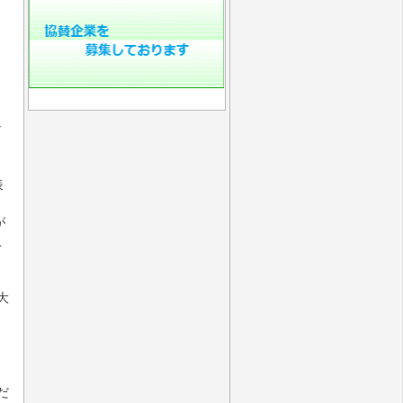
ナ
表
が
こ
大
だ