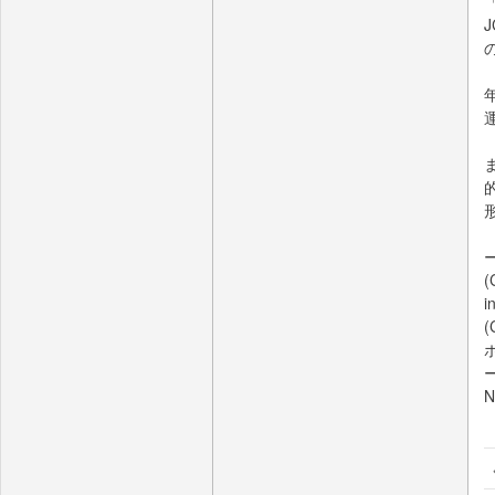
(
i
(
N