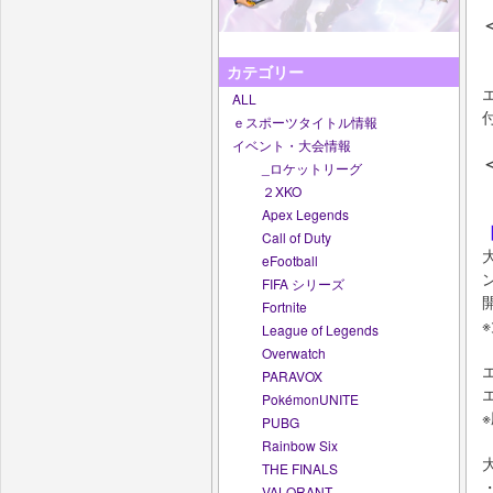
カテゴリー
ALL
ｅスポーツタイトル情報
イベント・大会情報
_ロケットリーグ
２XKO
Apex Legends
Call of Duty
eFootball
FIFA シリーズ
Fortnite
League of Legends
Overwatch
PARAVOX
PokémonUNITE
PUBG
Rainbow Six
THE FINALS
VALORANT