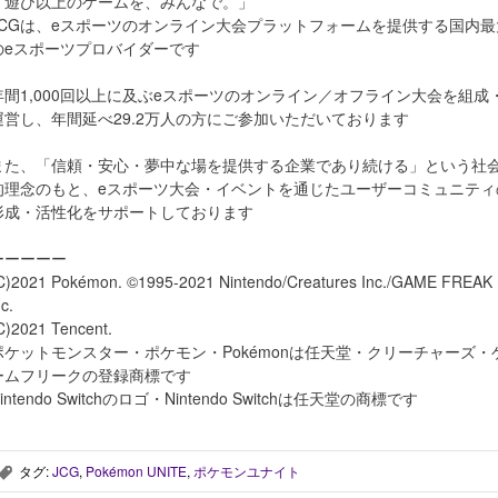
「遊び以上のゲームを、みんなで。」
JCGは、eスポーツのオンライン大会プラットフォームを提供する国内最
のeスポーツプロバイダーです
年間1,000回以上に及ぶeスポーツのオンライン／オフライン大会を組成
運営し、年間延べ29.2万人の方にご参加いただいております
また、「信頼・安心・夢中な場を提供する企業であり続ける」という社
的理念のもと、eスポーツ大会・イベントを通じたユーザーコミュニティ
形成・活性化をサポートしております
ーーーーー
C)2021 Pokémon. ©1995-2021 Nintendo/Creatures Inc./GAME FREAK
nc.
C)2021 Tencent.
ポケットモンスター・ポケモン・Pokémonは任天堂・クリーチャーズ・
ームフリークの登録商標です
intendo Switchのロゴ・Nintendo Switchは任天堂の商標です
タグ:
JCG
,
Pokémon UNITE
,
ポケモンユナイト
,