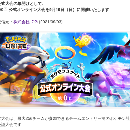
公式大会の幕開けとして、
第0回 公式オンライン大会を9月19日（日）に開催いたします
配信元：
株式会社JCG
(2021/09/03)
本大会は、最大256チームが参加できるチームエントリー制のポケモン社
公認大会です