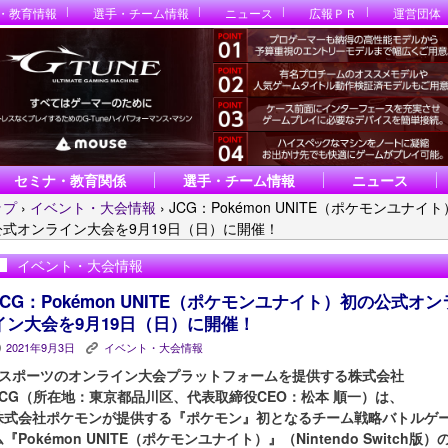
・教育情報
選手・チーム情報
ニュース
広報ＰＲ
運営団体
セミナ・教育関係
選手・チーム情報
ニュース
ップ
›
イベント・大会情報
›
JCG：Pokémon UNITE（ポケモンユナイ
公式オンライン大会を9月19日（日）に開催！
イベント・大会情報
JCG：Pokémon UNITE（ポケモンユナイト）初の公式オン
イン大会を9月19日（日）に開催！
2021年9月3日
イベント・大会情報
P
K
eスポーツのオンライン大会プラットフォームを提供する株式会社
JCG（所在地：東京都品川区、代表取締役CEO：松本 順一）は、
株式会社ポケモンが提供する『ポケモン』初となるチーム戦略バトルゲ
ム『Pokémon UNITE（ポケモンユナイト）』（Nintendo Switch版）