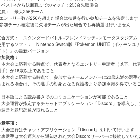
・ベスト4から決勝戦までのマッチ：2試合先取勝負
定員： 最大256チーム
※エントリー数が256を超えた場合は抽選を行い参加チームを決定します
※参加チーム確定後に欠場チームが出た場合でも再抽選は行いません
試合方式： スタンダードバトル−フレンドマッチ−レモータスタジアム
用するソフト： Nintendo Switch版『Pokémon UNITE（ポケモンユ
イト）』の最新バージョン
参加資格：
・本大会に応募する時点で、代表者となるエントリー申請者（以下、代
選手）が16歳以上であること
・本大会に応募する時点で、参加するチームメンバーに20歳未満の選手
含まれる場合は、その選手の対象となる保護者より参加承諾を得ている
と
・日本語による読み書きでのコミュニケーションが可能であること
・大会運営が指定するチャットアプリケーション「Discord」を導入し、
会運営と意思疎通が取れること
注意事項：
・大会進行はチャットアプリケーション「Discord」を用いて行います
代表選手は大会運営から通知された大会Discordサーバーに接続していた