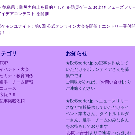
←
徳島県：防災力向上を目的とした e-防災ゲーム および フェーズフリ
アイデアコンテスト を開催
ポケモンユナイト：第0回 公式オンライン大会を開催！エントリー受付
始！
→
カテゴリ
お知らせ
TOP
★BeSporter.jp の記事を作成して
イベント・大会
いただけるボランティアさんを募
セミナ・教育関係
集中です
選手・チーム情報
ご興味があれば、[
お問い合せ
]より
ニュース
ご連絡ください
広報ＰＲ
記事掲載依頼
★BeSporter.jp へニュースリリー
スなど情報提供していただけるイ
ベント業者さん、タイトルホルダ
ーさん、選手・チームのみなさん
をお待ちしております
[
お問い合せ
]よりご連絡いただけれ