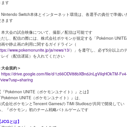
きます
・Nintendo Switch本体とインターネット環境は、各選手の責任で準備い
だきます
・本大会の試合映像について、撮影／配信は可能です
ただし、配信の際には、株式会社ポケモンが規定する「Pokémon UNITE
動画や静止画の利用に関するガイドライン（
ttps://www.pokemonunite.jp/ja/news/13/
）」を遵守し、必ず5分以上の
ィレイ（配信遅延）を入れてください
＜大会規約＞
https://drive.google.com/file/d/1z66ODV88bXBndJnLgViIqHOkTM-Fv4
/view?usp=sharing
【『Pokémon UNITE（ポケモンユナイト）』とは】
『Pokémon UNITE（ポケモンユナイト）』は、
式会社ポケモンとTencent Gamesの TiMi Studiosが共同で開発してい
る、『ポケモン』初のチーム戦略バトルゲームです
【JCGとは】