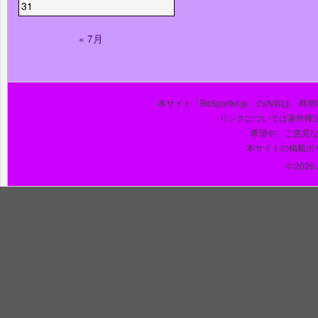
31
« 7月
本サイト「BeSporter.jp」の内容
リンクについては著作権
希望や、ご意見
本サイトの掲載ポ
© 2026 J