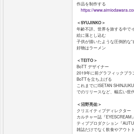
作品を制作する
https://www.aimiodawara.c
＜SYUJINKO＞
年齢不詳。世界を旅する中で
絵に落とし込む
子供が描いたような圧倒的な”
好物はラーメン
＜TEITO＞
BoTT デザイナー
2019年に前グラフィックブ
BoTTを立ち上げる
これまでにISETAN SHINJUKU
でのリリースなど、幅広い世
＜沼野亮佑＞
クリエイティブディレクタ
カルチャー誌『EYESCRE
ティブプロダクション『AUT
雑誌だけでなく飲食やアウト