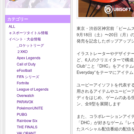
カテゴリー
ALL
東京・渋谷区神宮前「ビームス
ｅスポーツタイトル情報
9月18日（土）〜20日（月）
イベント・大会情報
発売を記念したポップアップ
_ロケットリーグ
２XKO
イラストレーターやデザイナ
Apex Legends
ど、6人のクリエイターで構成され
Call of Duty
Club”こと『DHC』をアイテム
eFootball
Everyday”をテーマにアイテ
FIFA シリーズ
Fortnite
ユービーアイソフトを代表する
League of Legends
用されるアイテムやユービー
Overwatch
ディをはじめ、ゲームのある
PARAVOX
ン、全9型を展開します
PokémonUNITE
PUBG
また、コラボレーションアイ
Rainbow Six
「DHC」が好きなゲーム『レ
THE FINALS
たスペシャル配信番組の配信を
VALORANT