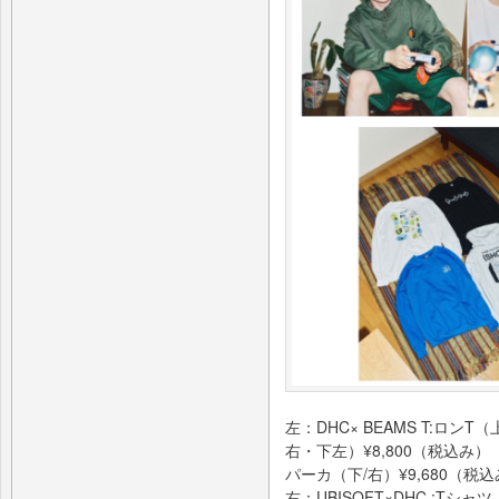
左：DHC× BEAMS T:ロンT
右・下左）¥8,800（税込み）
パーカ（下/右）¥9,680（税
右：UBISOFT×DHC :Tシ