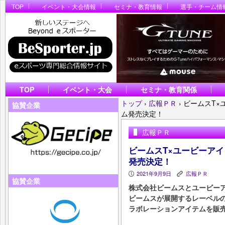
TOP
イベント・大会情報
セミナ・教育情報
選手・チーム情
TOP
イベント・大会
セミナ・教育関係
トップ
›
広報ＰＲ
›
ビームスT×
協賛企業
ム発売決定！
広報ＰＲ
ビームスT×ユービーア
発売決定！
2021年9月9日
広報ＰＲ
P
K
協賛企業
株式会社ビームスとユービー
ビームスが展開するレーベル
ラボレーションアイテムを販