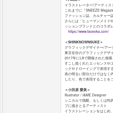
イラストレーター/アーティス
これまでに『SNEEZE Magaz
ファッション誌、カルチャー
さらには「ヒューマンメイド®
ッションブランドとのコラボ
https://www.faceoka.com/
＜SHINKNOWNSUKE＞
グラフィックデザイナー/アー
東京在住のグラフィックデザイ
2017年にLAで開催された個
すこし捻くれたエッセンスや
ックやドローイングで表現す
表の明るい部分だけではなく
したり、色で表現することを
＜小田原 愛美＞
Illustrator / I&ME Designer
シニカルで残酷、もしくは性
プに描きとるアーティスト
イラストレーションをはじめ