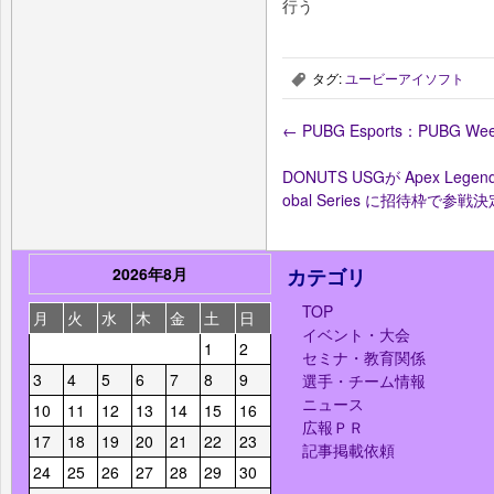
行う
タグ:
ユービーアイソフト
,
←
PUBG Esports：PUBG Wee
DONUTS USGが Apex Lege
obal Series に招待枠で参戦
2026年8月
カテゴリ
TOP
月
火
水
木
金
土
日
イベント・大会
1
2
セミナ・教育関係
3
4
5
6
7
8
9
選手・チーム情報
ニュース
10
11
12
13
14
15
16
広報ＰＲ
17
18
19
20
21
22
23
記事掲載依頼
24
25
26
27
28
29
30