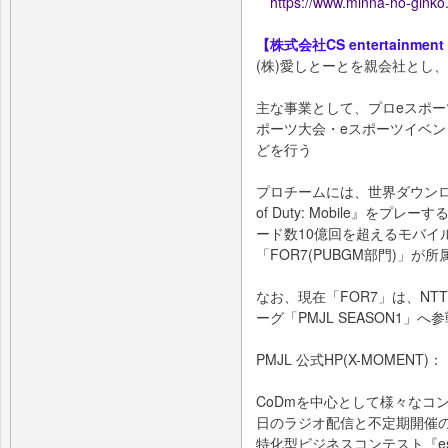
https://www.minna-no-ginko
【株式会社CS entertainmen
(株)愛しとーとを親会社とし、
主な事業として、プロeスポー
ポーツ大会・eスポーツイベ
どを行う
プロチームには、世界ダウンロ
of Duty: Mobile』をプ
ード数10億回を超えるモバイル
「FOR7(PUBGM部門)」が所
なお、現在「FOR7」は、N
ーグ「PMJL SEASON1」へ
PMJL 公式HP(X-MOMENT)
CoDmを中心として様々なコ
日のラジオ配信と不定期開催の開
特化型ビジネスコンテスト『espor