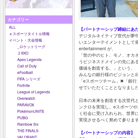
カテゴリー
ALL
【パートナーシップ締結にあ
ｅスポーツタイトル情報
デジタルネイティブ世代が夢
イベント・大会情報
いエンターテイメントとして
_ロケットリーグ
entertainment が、
２XKO
「世の中のヒト、モノ、オカネ
Apex Legends
うビジネスドメインの先にあ
Call of Duty
価値を創造する。」という、
eFootball
みんなの銀⾏様のビジョンと
FIFA シリーズ
「eスポーツチーム」✖「銀
Fortnite
せていただくこととなりまし
League of Legends
Overwatch
⽇本の未来を創造する次世代
PARAVOX
ンクロを実現し、eスポーツ
PokémonUNITE
く社会に受け⼊れられ、世界
PUBG
実現させるべく努めて参りま
Rainbow Six
THE FINALS
【パートナーシップの内容】
VALORANT