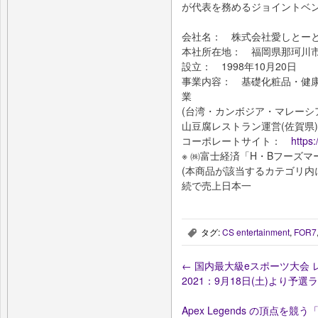
が代表を務めるジョイントベン
会社名： 株式会社愛しとー
本社所在地： 福岡県那珂川市今光
設立： 1998年10⽉20日
事業内容： 基礎化粧品・健
業
(台湾・カンボジア・マレーシ
山豆腐レストラン運営(佐賀県)
コーポレートサイト：
https:
※ ㈱富士経済「H・Bフーズマ
(本商品が該当するカテゴリ内にお
続で売上日本一
タグ:
CS entertainment
,
FOR7
,
←
国内最大級eスポーツ大会 レイン
2021：9月18日(土)より予
Apex Legends の頂点を競う「1