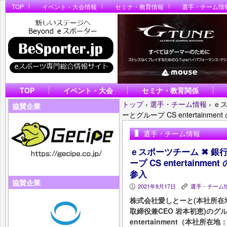
TOP
イベント・大会情報
セミナ・教育情報
選手・チーム情
TOP
イベント・大会
セミナ・教育関係
トップ
›
選手・チーム情報
›
ｅス
協賛企業
ーとグループ CS entertain
選手・チーム情報
ｅスポーツチーム ✖ 銀
ープ CS entertain
参入
協賛企業
2021年9月17日
選手・チーム
P
K
株式会社愛しとーと(本社所在
取締役兼CEO 岩本初恵)のグ
entertainment（本社