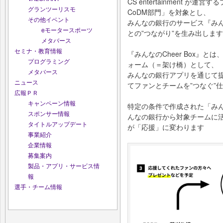
CS entertainment が
グランツーリスモ
CoDM部⾨」を対象とし、
その他イベント
みんなの銀⾏のサービス『みんな
eモータースポーツ
との”つながり”を⽣み出します
メタバース
セミナ・教育情報
『みんなのCheer Box』
プログラミング
ォーム（＝架け橋）として、
メタバース
みんなの銀⾏アプリを通じて提
ニュース
てファンとチームを”つなぐ”
広報ＰＲ
キャンペーン情報
特定の条件で作成された「みんな
スポンサー情報
んなの銀⾏から対象チームに
タイトルアップデート
が「応援」に変わります
事業紹介
企業情報
募集案内
製品・アプリ・サービス情
報
選手・チーム情報