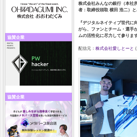
株式会社みんなの銀⾏（本社所
者：取締役頭取 横⽥ 浩⼆）
『デジタルネイティブ世代に
がら、ファンとチーム・選⼿
ムの活性化に尽⼒して参りま
協賛企業
配信元：
株式会社愛しとーと
(
協賛企業