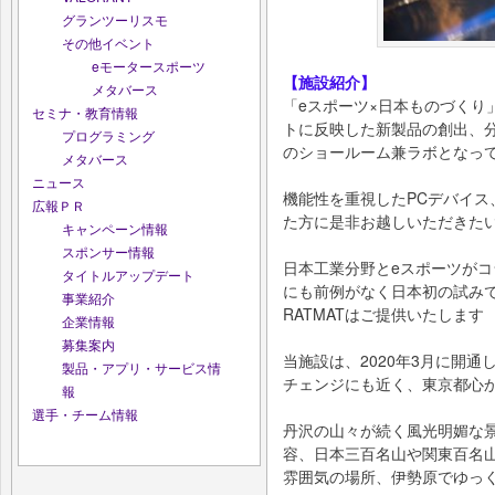
グランツーリスモ
その他イベント
eモータースポーツ
【施設紹介】
メタバース
「eスポーツ×⽇本ものづくり
セミナ・教育情報
トに反映した新製品の創出、
プログラミング
のショールーム兼ラボとなっ
メタバース
ニュース
機能性を重視したPCデバイ
広報ＰＲ
た⽅に是⾮お越しいただきた
キャンペーン情報
スポンサー情報
⽇本⼯業分野とeスポーツが
タイトルアップデート
にも前例がなく⽇本初の試みで
事業紹介
RATMATはご提供いたします
企業情報
募集案内
当施設は、2020年3⽉に開通
製品・アプリ・サービス情
チェンジにも近く、東京都⼼
報
選手・チーム情報
丹沢の⼭々が続く⾵光明媚な
容、⽇本三百名⼭や関東百名⼭
雰囲気の場所、伊勢原でゆっ