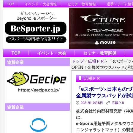
TOP
イベント・大会情報
セミナ・教育情報
選手・チーム情
TOP
イベント・大会
セミナ・教育関係
トップ
›
広報ＰＲ
›
「eスポーツ
協賛企業
OPEN！金属製マウスパッドが
広報ＰＲ
「eスポーツ×日本ものづ
金属製マウスパッドが試
2021年10月6日
広報ＰＲ
P
K
協賛企業
株式会社⽵内型材研究所（神奈
は、
e-Sports⽤超平⾯メタルマウ
ニンジャラットマット）の製