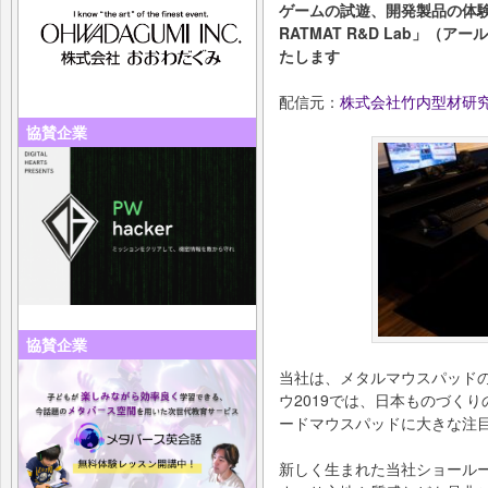
ゲームの試遊、開発製品の体験
RATMAT R&D Lab」（
たします
配信元：
株式会社竹内型材研
協賛企業
協賛企業
当社は、メタルマウスパッドの
ウ2019では、⽇本ものづく
ードマウスパッドに⼤きな注
新しく生まれた当社ショール