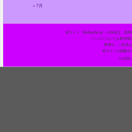
« 7月
本サイト「BeSporter.jp」の内容
リンクについては著作権
希望や、ご意見
本サイトの掲載ポ
© 2026 J