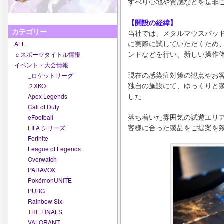
すべり⼼地や質感などを是⾮
【開設の経緯】
カテゴリー
当社では、メタルマウスパッ
に実際に試していただくため
ALL
ントなどを⾏い、新しい操作
ｅスポーツタイトル情報
イベント・大会情報
現在の感染症対策の観点やお客様
_ロケットリーグ
独⾃の施設にて、ゆっくりと
２XKO
した
Apex Legends
Call of Duty
落ち着いた雰囲気の試遊エリア 
eFootball
客様に合った製品をご提案を
FIFA シリーズ
Fortnite
League of Legends
Overwatch
PARAVOX
PokémonUNITE
PUBG
Rainbow Six
THE FINALS
VALORANT