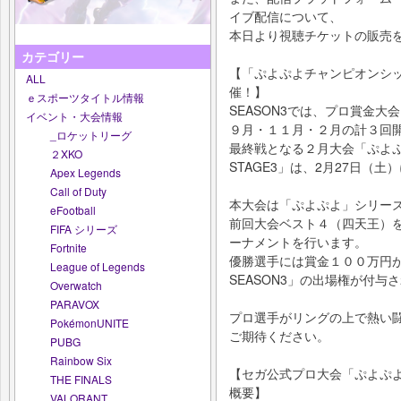
イブ配信について、
本日より視聴チケットの販売
カテゴリー
【「ぷよぷよチャンピオンシップ 
ALL
催！】
ｅスポーツタイトル情報
SEASON3では、プロ賞金
イベント・大会情報
９月・１１月・２月の計３回
_ロケットリーグ
最終戦となる２月大会「ぷよぷよ
２XKO
STAGE3」は、2月27日（
Apex Legends
Call of Duty
本大会は「ぷよぷよ」シリー
eFootball
前回大会ベスト４（四天王）
FIFA シリーズ
ーナメントを行います。
Fortnite
優勝選手には賞金１００万円
League of Legends
SEASON3」の出場権が付与
Overwatch
PARAVOX
プロ選手がリングの上で熱い
PokémonUNITE
ご期待ください。
PUBG
Rainbow Six
【セガ公式プロ大会「ぷよぷよチャ
THE FINALS
概要】
VALORANT