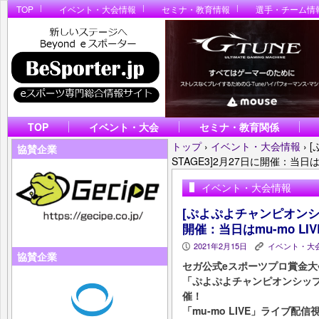
TOP
イベント・大会情報
セミナ・教育情報
選手・チーム情
TOP
イベント・大会
セミナ・教育関係
トップ
›
イベント・大会情報
›
[
協賛企業
STAGE3]2月27日に開催：当日は
イベント・大会情報
[ぷよぷよチャンピオンシップ
開催：当日はmu-mo L
2021年2月15日
イベント・大
P
K
協賛企業
セガ公式eスポーツプロ賞金大
「ぷよぷよチャンピオンシップ S
催！
「mu-mo LIVE」ライブ