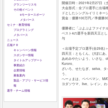
開催日時：2021年2月27日（土）
グランツーリスモ
大会形式：全プロ選手に出場
その他イベント
ドとしたシングルイリミネー
eモータースポーツ
賞金：優勝100万円／準優勝3
メタバース
セミナ・教育情報
優勝者に「ぷよぷよファイナルズ
プログラミング
ベスト4の選手を新四天王とし
メタバース
与
ニュース
広報ＰＲ
＜出場予定プロ選手(全29名)
キャンペーン情報
四天王：ともくん、ぴぽにあ、SA
スポンサー情報
あめみやたいよう、いさな、oka
タイトルアップデート
Kuroro、
事業紹介
ざいろ、せたなぎ、selva、タ
企業情報
う、
募集案内
へーょまは、ペペペマン、MAT
製品・アプリ・サービス情
ヨダソウマ、live、レイン、
報
選手・チーム情報