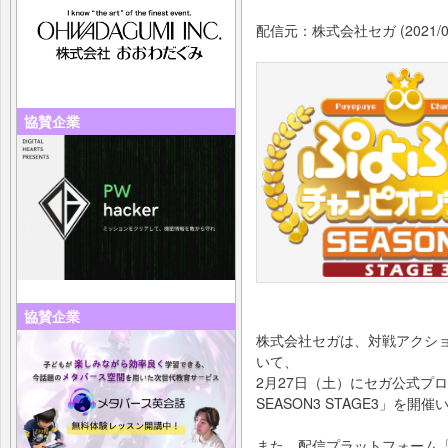
配信元：株式会社セガ (2021/02
協賛企業
協賛企業
株式会社セガは、対戦アクシ
いて、
2月27日（土）にセガ公式プ
SEASON3 STAGE3」を開
また、配信プラットフォーム「m