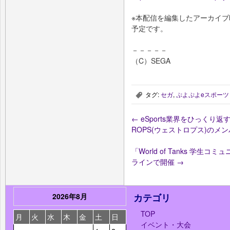
※本配信を編集したアーカイブ映
予定です。
－－－－－
（C）SEGA
タグ:
セガ
,
ぷよぷよeスポーツ
,
←
eSports業界をひっくり返す
ROPS(ウェストロプス)のメ
「World of Tanks 学
ラインで開催
→
2026年8月
カテゴリ
TOP
月
火
水
木
金
土
日
イベント・大会