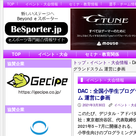
TOP
イベント・大会情報
セミナ・教育情報
選手・チーム情
TOP
イベント・大会
セミナ・教育関係
トップ
›
イベント・大会情報
›
D
協賛企業
グランドスラム 運営に参画
イベント・大会情報
DAC：全国小学生プログ
ム 運営に参画
2021年3月30日
イベント・大
P
K
協賛企業
このたび、デジタル・アドバ
社：東京都渋谷区、代表取締役
2021年5～7月に開催される、
小学生向けのプログラミング