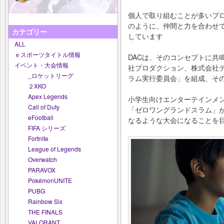
個人で取り組むことが多いプ
のように、仲間と力を合わせ
カテゴリー
しています
ALL
ｅスポーツタイトル情報
DACは、そのコンセプトに共
イベント・大会情報
社プロダクション、株式会社
_ロケットリーグ
ラム実行委員会」を組成、そ
２XKO
Apex Legends
小学生向けエンターテインメ
Call of Duty
「ゼロワングランドスラム」
eFootball
なるような大会になることを
FIFA シリーズ
Fortnite
League of Legends
Overwatch
PARAVOX
PokémonUNITE
PUBG
Rainbow Six
THE FINALS
VALORANT