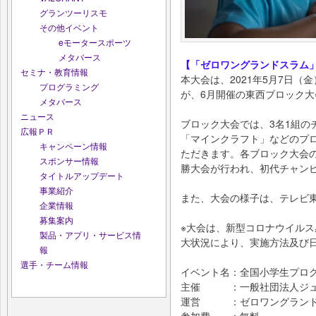
グランツーリスモ
その他イベント
eモータースポーツ
メタバース
【「ゼロワングランドスラム
セミナ・教育情報
本大会は、2021年5月7日（
プログラミング
が、6月開催の東西ブロック
メタバース
ニュース
ブロック大会では、3名1組のチ
広報ＰＲ
「マインクラフト」などのプ
キャンペーン情報
ただきます。各ブロック大会の
スポンサー情報
勝大会が行われ、初代チャン
タイトルアップデート
事業紹介
また、大会の様子は、テレビ
企業情報
募集案内
※大会は、新型コロナウイル
製品・アプリ・サービス情
大状況により、実施方法及び
報
選手・チーム情報
イベント名：全国小学生プロ
主催 ：一般社団法人ジュ
運営 ：ゼロワングランド
参加費 ：無料