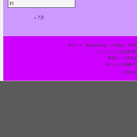
31
« 7月
本サイト「BeSporter.jp」の内容
リンクについては著作権
希望や、ご意見
本サイトの掲載ポ
© 2026 J