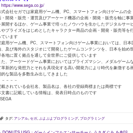
https://www.sega.co.jp/
株式会社セガでは家庭用ゲーム機、PC、スマートフォン向けゲームの企
画・開発・販売・運営及びアーケード機器の企画・開発・販売を軸に事
を展開するほか、ゲーム事業で培ったノウハウを生かしたデジタルサー
スやプライズをはじめとしたキャラクター商品の企画・開発・販売等を
っています
家庭用ゲーム機、PC、スマートフォン向けゲーム事業においては、日本
内、及び海外のスタジオにて開発したゲームコンテンツを、日本を始め
界各地に置く拠点を通して全世界にご提供しています
また、アーケードゲーム事業においてはプライズマシン、メダルゲーム
ど革新的な発想力とそれを具現化する高い開発力により時代を象徴する
期的な製品を多数生み出してきました
－－－－－
記載されている会社名、製品名は、各社の登録商標または商標です
本文書に記載している情報は、発表日時点のものです
SEGA
タグ:
アシアル
,
セガ
,
ぷよぷよプログラミング
,
プログラミング
,
←
DONUTS USG：ゲームインフルエンサーチーム うさぎぐみ を創設