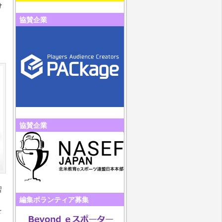
け
協賛企業
協賛企業
習
編集ボランティア募集
を