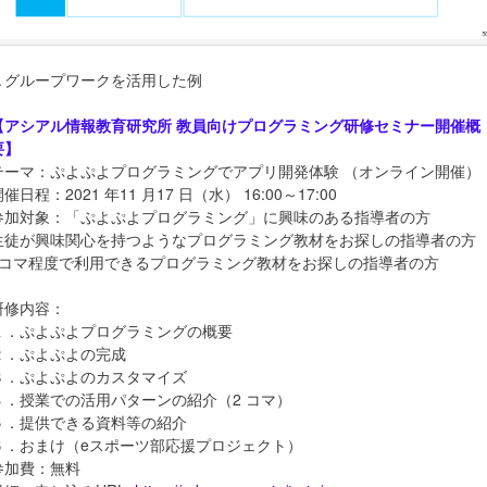
▲グループワークを活用した例
【アシアル情報教育研究所 教員向けプログラミング研修セミナー開催概
要】
テーマ：ぷよぷよプログラミングでアプリ開発体験 （オンライン開催）
催日程：2021 年11 月17 日（水） 16:00～17:00
参加対象：「ぷよぷよプログラミング」に興味のある指導者の方
生徒が興味関心を持つようなプログラミング教材をお探しの指導者の方
2コマ程度で利用できるプログラミング教材をお探しの指導者の方
研修内容：
１．ぷよぷよプログラミングの概要
２．ぷよぷよの完成
３．ぷよぷよのカスタマイズ
４．授業での活用パターンの紹介（2 コマ）
５．提供できる資料等の紹介
６．おまけ（eスポーツ部応援プロジェクト）
参加費：無料