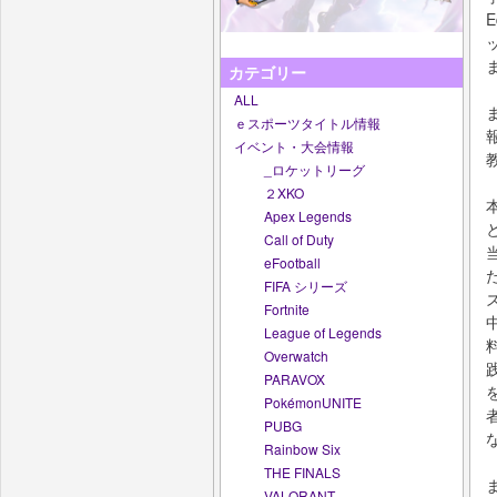
カテゴリー
ALL
ｅスポーツタイトル情報
イベント・大会情報
_ロケットリーグ
２XKO
Apex Legends
Call of Duty
eFootball
FIFA シリーズ
Fortnite
League of Legends
Overwatch
PARAVOX
PokémonUNITE
PUBG
Rainbow Six
THE FINALS
VALORANT