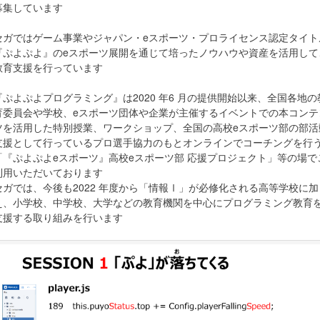
募集しています
セガではゲーム事業やジャパン・eスポーツ・プロライセンス認定タイト
『ぷよぷよ』のeスポーツ展開を通じて培ったノウハウや資産を活用して
教育支援を行っています
『ぷよぷよプログラミング』は2020 年6 月の提供開始以来、全国各地の
育委員会や学校、eスポーツ団体や企業が主催するイベントでの本コンテ
ツを活用した特別授業、ワークショップ、全国の高校eスポーツ部の部活
支援として行っているプロ選手協力のもとオンラインでコーチングを行
「『ぷよぷよeスポーツ』高校eスポーツ部 応援プロジェクト」等の場で
利用いただいております
セガでは、今後も2022 年度から「情報Ⅰ」が必修化される高等学校に加
え、小学校、中学校、大学などの教育機関を中心にプログラミング教育
支援する取り組みを行います