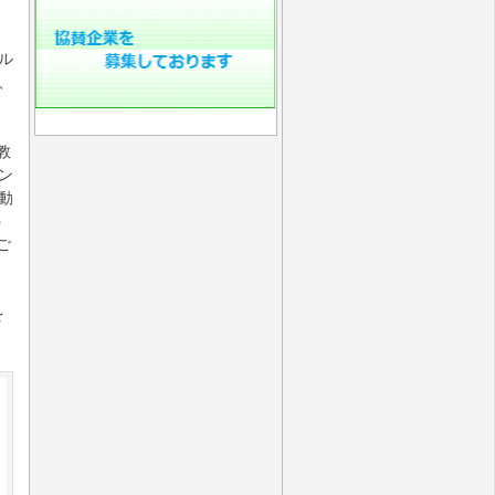
ル
、
教
ン
動
う
ご
を