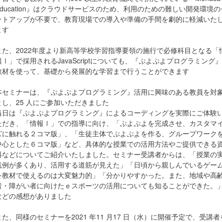
Education』はクラウドサービスのため、利用のための難しい開発環境の
ットアップが不要で、教育現場での導入や準備の手間を劇的に軽減いた
ます
また、2022年度より新高等学校学習指導要領の施行で必修科目となる「
報Ⅰ」で採用されるJavaScriptについても、『ぷよぷよプログラミング』
教材を使って、基礎から発展的な学習まで行うことができます
本セミナーは、『ぷよぷよプログラミング』活用に興味のある教員を対
とし、25 人にご参加いただきました
当日は『ぷよぷよプログラミング』によるコーディングを実際にご体験
ただき、「情報Ⅰ」での指導に向け、「ぷよぷよを完成させ、カスタマ
ズに触れる２コマ版」、「生徒主体でぷよぷよを作る、グループワーク
中心とした６コマ版」など、具体的な授業での活用方法やご提供できる
料などについてご紹介いたしました。セミナー受講者からは、「授業の
践例が多くあり、活用する道筋が見えた」「日頃から親しんでいるゲー
を教材で使えるのは大変魅力的」「分かりやすかった。また、地域や高
者・障がい者に向けたｅスポーツの活用についても知ることができた。
などの感想がありました
また、同様のセミナーを2021 年11 月17 日（水）に開催予定で、受講者