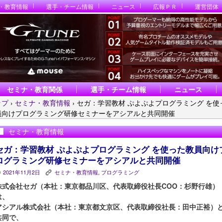
・教育情報
選手・チーム情報
ニュース
広報ＰＲ
運営団体
セミナ・教育関係
選手・チーム情報
ニュース
ップ
›
セミナ・教育情報
›
セガ：学習教材 ぷよぷよプログラミング を使
員向けプログラミング研修セミナーをアシアルと共同開催
セミナ・教育情報
セガ：学習教材 ぷよぷよプログラミング を使った教員向け
ログラミング研修セミナーをアシアルと共同開催
2021年11月2日
セミナ・教育情報
,
プログラミング
P
K
株式会社セガ（本社：東京都品川区、代表取締役社長COO：杉野行雄）
は、
アシアル株式会社（本社：東京都文京区、代表取締役社長：田中正裕）
共同で、