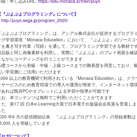
詳細・申し込みURL:
https://edu.monaca.io/train/puyo
【『ぷよぷよプログラミング』について】
http://puyo.sega.jp/program_2020/
『ぷよぷよプログラミング』は、アシアル株式会社が提供するプログラ
ング学習環境『Monaca Education』において、『ぷよぷよ』のソースコ
ドを書き写す作業（写経）を通して、プログラミング学習できる教材で
製品版と同じ画像素材を利用し、実際に『ぷよぷよ』のプレイ画面を確
しながらコーディングを行うことができます
基礎コースから初級・中級・上級コースまでの難易度を用意しており、
広い学習層にご活用いただけます
1,000 以上の教育機関で利用されている『Monaca Education』は、クラ
ドサービスのため教育現場での導入や運用が簡単で、インターネット環
があれば既存PCやタブレットによる学習や指導が可能です
なお、本コンテンツは無料でご利用いただくことができます
また、第17 回 日本e-Learning大賞で日本電子出版協会会長賞を受賞しま
した
2020 年6 月の提供開始以来、『ぷよぷよプログラミング』の登録者数は
55,000 人を突破しています
【セガについて】