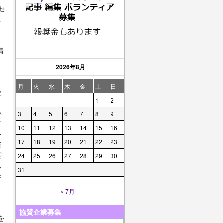
セ
し
情
2026年8月
月
火
水
木
金
土
日
象
1
2
い
3
4
5
6
7
8
9
イ
10
11
12
13
14
15
16
を
17
18
19
20
21
22
23
資
実
24
25
26
27
28
29
30
ム
31
齢
」
« 7月
協賛企業募集
を