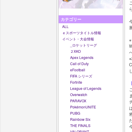
カテゴリー
ALL
ｅスポーツタイトル情報
イベント・大会情報
※
_ロケットリーグ
２XKO
Apex Legends
※
Call of Duty
eFootball
FIFA シリーズ
Fortnite
League of Legends
Overwatch
PARAVOX
PokémonUNITE
PUBG
Rainbow Six
THE FINALS
VALORANT