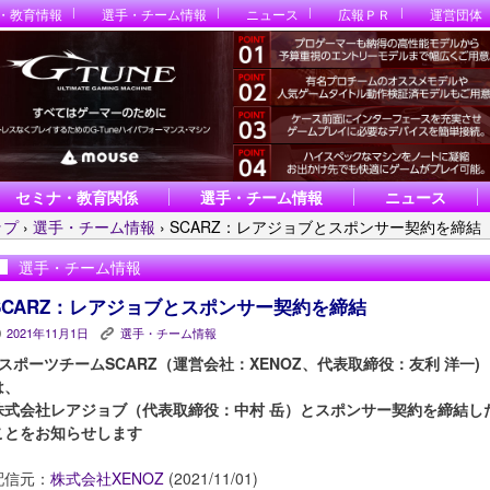
・教育情報
選手・チーム情報
ニュース
広報ＰＲ
運営団体
セミナ・教育関係
選手・チーム情報
ニュース
ップ
›
選手・チーム情報
›
SCARZ：レアジョブとスポンサー契約を締結
選手・チーム情報
SCARZ：レアジョブとスポンサー契約を締結
2021年11月1日
選手・チーム情報
P
K
eスポーツチームSCARZ（運営会社：XENOZ、代表取締役：友利 洋一)
は、
株式会社レアジョブ（代表取締役：中村 岳）とスポンサー契約を締結し
ことをお知らせします
配信元：
株式会社XENOZ
(2021/11/01)