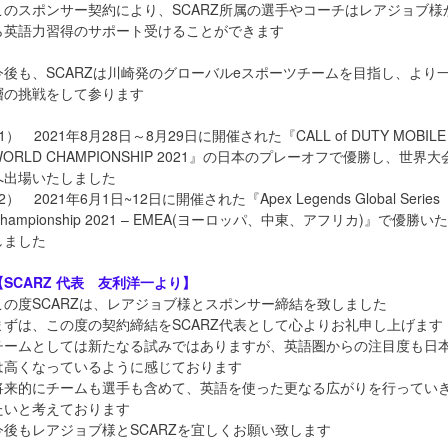
このスポンサー契約により、SCARZ所属の選手やコーチはレアジョブ様
ら英語力習得のサポート受けることができます
今後も、SCARZは川崎発のグローバルeスポーツチームを目指し、より
層の挑戦をして参ります
1） 2021年8月28日～8月29日に開催された『CALL of DUTY MOBILE
WORLD CHAMPIONSHIP 2021』の日本のプレーオフで優勝し、世界大
へ出場いたしました
2） 2021年6月1日~12日に開催された『Apex Legends Global Series
Championship 2021 – EMEA(ヨーロッパ、中東、アフリカ)』で優勝いた
しました
【SCARZ 代表 友利洋一より】
この度SCARZは、レアジョブ様とスポンサー締結を致しました
まずは、この度の契約締結をSCARZ代表として心よりお礼申し上げます
チームとしては新たなる試みではありますが、英語圏からの注目度も日
は高くなっているように感じております
将来的にチームも選手も含めて、英語を使った更なる広がりを行ってい
たいと考えております
今後もレアジョブ様とSCARZを宜しくお願い致します