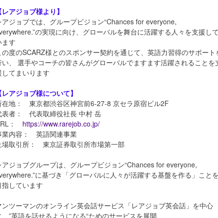
【レアジョブ様より】
アジョブでは、グループビジョン“Chances for everyone,
everywhere.”の実現に向け、グローバルを舞台に活躍する人々を支援し
います
この度のSCARZ様とのスポンサー契約を通じて、英語力習得のサポート
行い、 選手やコーチの皆さんがグローバルでますます活躍されることを
援してまいります
【レアジョブ様について】
所在地： 東京都渋谷区神宮前6-27-8 京セラ原宿ビル2F
代表者： 代表取締役社長 中村 岳
URL：
https://www.rarejob.co.jp/
事業内容： 英語関連事業
上場取引所： 東京証券取引所市場第一部
レアジョブグループは、グループビジョン“Chances for everyone,
everywhere.”に基づき「グローバルに人々が活躍する基盤を作る」こと
目指しています
マンツーマンのオンライン英会話サービス「レアジョブ英会話」を中心
に、”英語を話せるようになる“ためのサービスを展開