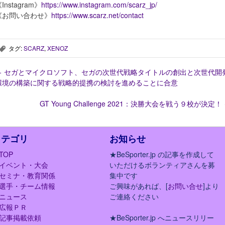
Instagram》
https://www.instagram.com/scarz_jp/
《お問い合わせ》
https://www.scarz.net/contact
タグ:
SCARZ
,
XENOZ
,
←
セガとマイクロソフト、セガの次世代戦略タイトルの創出と次世代開
環境の構築に関する戦略的提携の検討を進めることに合意
GT Young Challenge 2021：決勝大会を戦う９校が決定！
カテゴリ
お知らせ
TOP
★BeSporter.jp の記事を作成して
イベント・大会
いただけるボランティアさんを募
セミナ・教育関係
集中です
選手・チーム情報
ご興味があれば、[
お問い合せ
]より
ニュース
ご連絡ください
広報ＰＲ
記事掲載依頼
★BeSporter.jp へニュースリリー