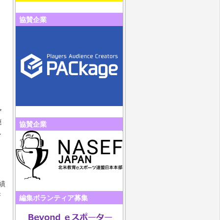
協賛企業
ア
連
協賛企業
し
ヨ
績
き
編集ボランティア募集