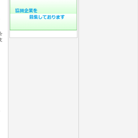
て
を
支
を