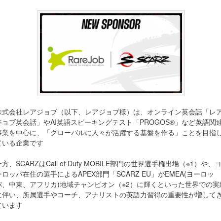
株式会社レアジョブ（以下、レアジョブ様）は、オンライン英会話「レ
ジョブ英会話」やAI英語スピーキングテスト「PROGOS®」など英語関
事業を中心に、「グローバルに人々が活躍する基盤を作る」ことを目指
ている企業です
一方、SCARZはCall of Duty MOBILE部門の世界選手権出場（※1）や、
ーロッパ在住の選手によるAPEX部門「SCARZ EU」がEMEA(ヨーロッ
パ、中東、アフリカ)地域チャンピオン（※2）に輝くといった世界での実
に伴い、所属選手やコーチ、アナリストの英語力習得の重要性が増して
ています