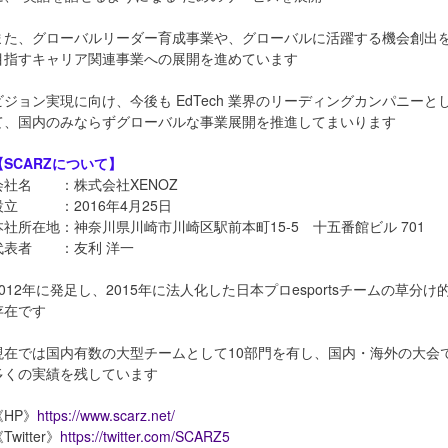
また、グローバルリーダー育成事業や、グローバルに活躍する機会創出
目指すキャリア関連事業への展開を進めています
ビジョン実現に向け、今後も EdTech 業界のリーディングカンパニーと
て、国内のみならずグローバルな事業展開を推進してまいります
【SCARZについて】
会社名 ：株式会社XENOZ
設立 ：2016年4月25日
本社所在地：神奈川県川崎市川崎区駅前本町15-5 十五番館ビル 701
代表者 ：友利 洋一
2012年に発足し、2015年に法人化した日本プロesportsチームの草分け
存在です
現在では国内有数の大型チームとして10部門を有し、国内・海外の大会
多くの実績を残しています
《HP》
https://www.scarz.net/
Twitter》
https://twitter.com/SCARZ5