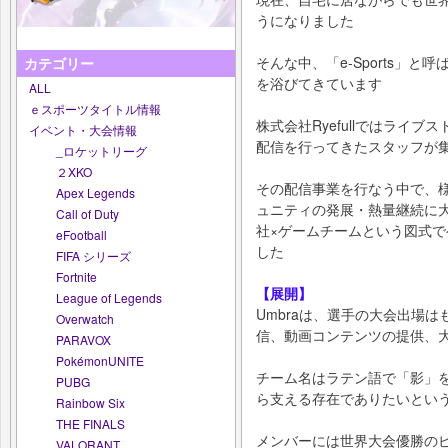
うになりました
そんな中、「e-Sports」
カテゴリー
を浴びてきています
ALL
ｅスポーツタイトル情報
株式会社Ryefullではライ
イベント・大会情報
配信を行ってきたスタッフが
_ロケットリーグ
２XKO
その配信事業を行なう中で、
Apex Legends
ュニティの発展・熱量継続に
Call of Duty
社×ゲームチームという図式で
eFootball
した
FIFA シリーズ
Fortnite
【展開】
League of Legends
Umbraは、選手の大会出場
Overwatch
信、動画コンテンツの提供、
PARAVOX
PokémonUNITE
チーム名はラテン語で「影」
PUBG
ら支える存在でありたいとい
Rainbow Six
THE FINALS
メンバーには世界大会優勝の
VALORANT