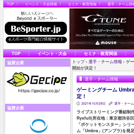
TOP
イベント・大会情報
セミナ・教育情報
選手・チーム情
TOP
イベント・大会
セミナ・教育関係
トップ
›
選手・チーム情報
›
ゲー
協賛企業
開始が決定！
選手・チーム情報
ゲーミングチーム Umbr
定！
2021年10月29日
選手・チーム
P
K
協賛企業
ライブストリーミング番組制
Ryefull(所在地：東京都渋
「ポケットモンスター」シリー
ム「Umbra」(アンブラ)を