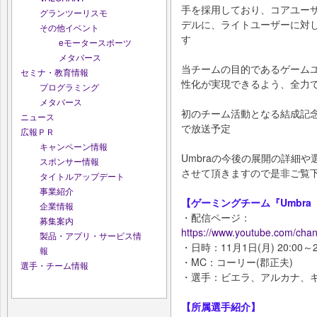
手を採用しており、コアユー
グランツーリスモ
デルに、ライトユーザーに対
その他イベント
す
eモータースポーツ
メタバース
当チームの目的であるゲーム
セミナ・教育情報
性化が実現できるよう、全力
プログラミング
メタバース
初のチーム活動となる結成記念放送は
ニュース
で放送予定
広報ＰＲ
キャンペーン情報
Umbraの今後の展開の詳細
スポンサー情報
させて頂きますので是非ご覧
タイトルアップデート
事業紹介
【ゲーミングチーム『Umbr
企業情報
・配信ページ：
募集案内
https://www.youtube.com/ch
製品・アプリ・サービス情
・日時：11月1日(月) 20:00～2
報
・MC：コーリー(郡正夫)
選手・チーム情報
・選手：ビエラ、アルカナ、
【所属選手紹介】