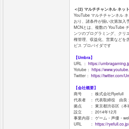
＜(2) マルチチャンネル ネ
YouTube マルチチャンネ
おり、諸条件が揃い次第加入
MCNとは、複数の YouTu
ンツのプログラミング、クリ
権管理、収益化、営業などを含
ビス プロバイダです
【Umbra】
URL ：
https://umbragaming.j
Yotube：
https://www.youtu
Twitter：
https://twitter.com/U
【会社概要】
商号 ： 株式会社Ryefull
代表者 ： 代表取締役 由良
拠点 ： 東京都渋谷区（本
設立 ： 2014年12月
事業内容： ゲーム・声優・w
URL ：
https://ryefull.co.jp