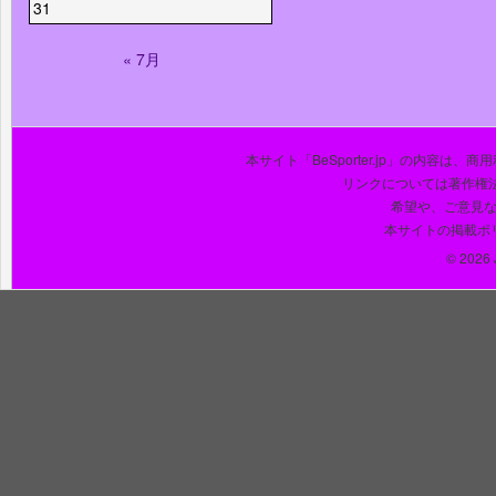
31
« 7月
本サイト「BeSporter.jp」の内容
リンクについては著作権
希望や、ご意見
本サイトの掲載ポ
© 2026 J