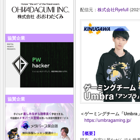
配信元：
株式会社Ryefull
(2021
協賛企業
協賛企業
＜ゲーミングチーム「Umbra
https://umbragaming.jp/
【概要】
現在、自宅に居ながらでも世