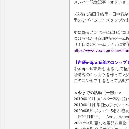
メンバー限定記事（オフショ
※現在は前田佳織里、田中音
里のデザインしたスタンプが
更に部員メンバーには限定コ
つけられたり参加型のゲーム
り！自身のゲームライフに変
https://www.youtube.com/c
【声優e-Sports部のコンセプ
①e-Sports業界を 応援 し
②送客のキッカケを作って 地
このコンセプトをもって活動
＜今までの活動（一部）＞
2019年10月 メンバー2名
2019年11月 単独のファンイ
2020年5月 メンバー5名が増員
「FORTNITE」「Apex Leg
2021年3月 更なる展開を目
2021年5月 公式サイトオープ