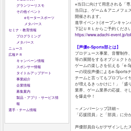
※当日に向けて用意される「専用
グランツーリスモ
当日は、ゲーム＆アニメフェ
その他イベント
開催されます。
eモータースポーツ
進学イベント(オープンキャン
メタバース
下記ＵＲＬからご予約くださ
セミナ・教育情報
https://www.adachi-event.jp/t
プログラミング
メタバース
【声優e-Sports部とは】
ニュース
プロデュース事業、音響制作
広報ＰＲ
等の展開をするオブジェクト
キャンペーン情報
ゲームの楽しさを伝える「e-S
スポンサー情報
ーの現役声優によるe-Sports
タイトルアップデート
チームと言ってもプロプレイ
事業紹介
が増えるきっかけに！」「盛り上
企業情報
業界、ゲーム業界の応援、そ
募集案内
を爆走中！
製品・アプリ・サービス情
報
～メンバーシップ詳細～
選手・チーム情報
「応援団員」と「部員」に分
声優部員自らがデザインした