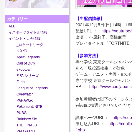
【生配信情報】
カテゴリー
2021年12月5日(日) 14時～1
ALL
配信URL ：
https://youtu.
ｅスポーツタイトル情報
出演 ：小原莉子、髙橋麻里
イベント・大会情報
プレイタイトル「FORTNITE
_ロケットリーグ
２XKO
【参加方法】
Apex Legends
専門学校 東京クールジャパン
Call of Duty
ある「現役高校生」が対象
eFootball
ゲーム・アニメ・声優・eスポ
FIFA シリーズ
専門学校 東京クールジャパン
Fortnite
HP：
https://www.cooljapan.a
League of Legends
Overwatch
参加希望者は以下のページを
PARAVOX
※参加は抽選とさせていただき
PokémonUNITE
PUBG
詳細ページURL；
https://co
Rainbow Six
申し込みURL：
https://cool
THE FINALS
f.php
VALORANT