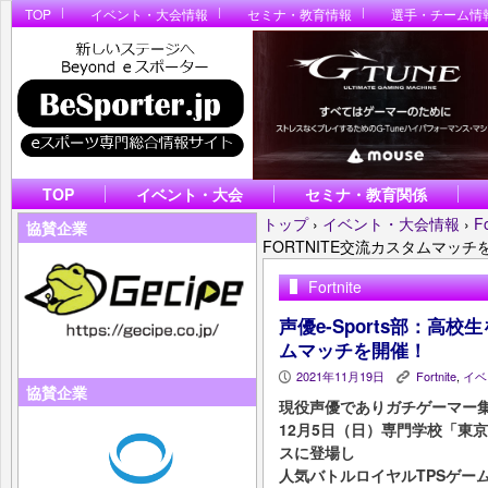
TOP
イベント・大会情報
セミナ・教育情報
選手・チーム情
TOP
イベント・大会
セミナ・教育関係
トップ
›
イベント・大会情報
›
Fo
協賛企業
FORTNITE交流カスタムマッチ
Fortnite
声優e-Sports部：高校
ムマッチを開催！
2021年11月19日
Fortnite
,
イベ
P
K
協賛企業
現役声優でありガチゲーマー集団
12月5日（日）専門学校「東
スに登場し
人気バトルロイヤルTPSゲーム