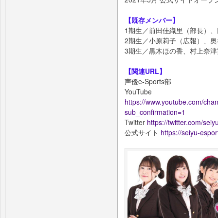
【既存メンバー】
1期生／前田佳織里（部長）
2期生／小原莉子（広報）、
3期生／黒木ほの香、村上奈
【関連URL】
声優e-Sports部
YouTube
https://www.youtube.com/
sub_confirmation=1
Twitter
https://twitter.com/sei
公式サイト
https://seiyu-esport