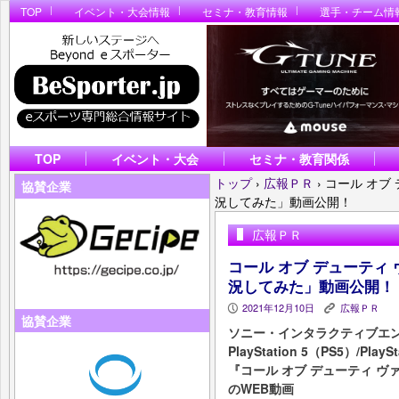
TOP
イベント・大会情報
セミナ・教育情報
選手・チーム情
TOP
イベント・大会
セミナ・教育関係
トップ
›
広報ＰＲ
›
コール オブ
協賛企業
況してみた」動画公開！
広報ＰＲ
コール オブ デューティ
況してみた」動画公開！
2021年12月10日
広報ＰＲ
P
K
協賛企業
ソニー・インタラクティブエン
PlayStation 5（PS5）/Pl
『コール オブ デューティ ヴ
のWEB動画