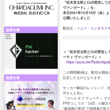
「松木安太郎とCoD実況してみたP
ヴァンガード』」を、
本日2021年12月10日（金）より
公開いたしました
配信元：
ソニー・インタラク
協賛企業
＜「松木安太郎とCoD実況してみた
ーティ ヴァンガード』＞
https://youtu.be/Ppdamfgud
このWEB動画は、配信を開始
記念したものとなります。
協賛企業
サッカー解説のレジェンド、
河さんと共に
『コール オブ デューティ 
FPS”としての「CoD」の魅力
“最高峰の実況”で視聴者の皆