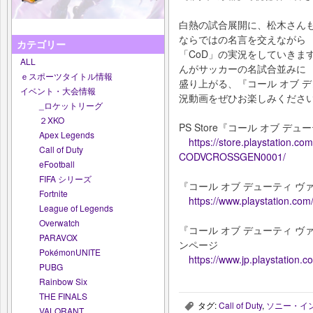
白熱の試合展開に、松木さん
ならではの名言を交えながら
カテゴリー
「CoD」の実況をしていきま
ALL
んがサッカーの名試合並みに
ｅスポーツタイトル情報
盛り上がる、『コール オブ 
イベント・大会情報
況動画をぜひお楽しみくださ
_ロケットリーグ
２XKO
PS Store『コール オブ 
Apex Legends
https://store.playstation.
Call of Duty
CODVCROSSGEN0001/
eFootball
FIFA シリーズ
『コール オブ デューティ 
Fortnite
https://www.playstation.com
League of Legends
Overwatch
『コール オブ デューティ 
PARAVOX
ンページ
PokémonUNITE
https://www.jp.playstation.c
PUBG
Rainbow Six
THE FINALS
タグ:
Call of Duty
,
ソニー・イ
,
VALORANT