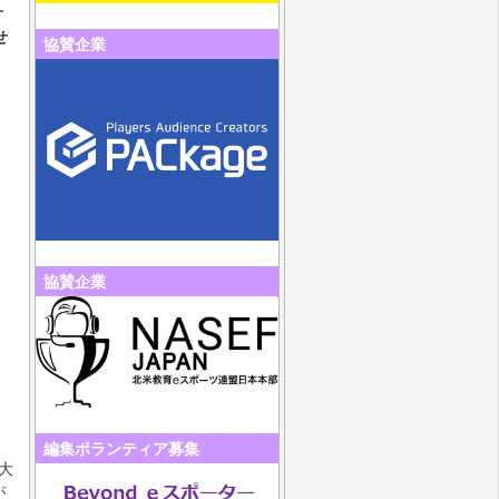
オ
せ
協賛企業
協賛企業
編集ボランティア募集
大
が