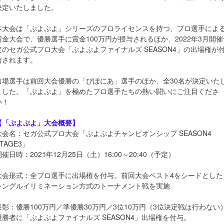
決定いたしました。
本大会は「ぷよぷよ」シリーズのプロライセンスを持つ、プロ選手によ
賞金大会で、優勝選手に賞金100万円が授与されるほか、2022年3月開催
定のセガ公式プロ大会「ぷよぷよファイナルズ SEASON4」の出場権が
与されます。
出場選手は前回大会優勝の「ぴぽにあ」選手のほか、全30名が決定いた
ました。「ぷよぷよ」を極めたプロ選手たちの熱い闘いにご注目くださ
い！
【「ぷよぷよ」大会概要】
大会名：セガ公式プロ大会「ぷよぷよチャンピオンシップ SEASON4
TAGE3」
開催日時：2021年12月25日（土）16:00～20:40（予定）
大会形式：全プロ選手に出場権を付与。前回大会ベスト4をシードとした
シングルイリミネーション方式のトーナメント戦を実施
表彰：優勝100万円／準優勝30万円／3位10万円（3位決定戦は行わない
優勝者に「ぷよぷよファイナルズ SEASON4」出場権を付与。