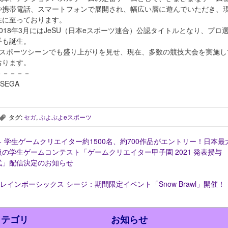
や携帯電話、スマートフォンで展開され、幅広い層に遊んでいただき、
在に至っております。
2018年3月にはJeSU（日本eスポーツ連合）公認タイトルとなり、プロ
手も誕生。
eスポーツシーンでも盛り上がりを見せ、現在、多数の競技大会を実施し
おります。
－－－－－
SEGA
タグ:
セガ
,
ぷよぷよeスポーツ
,
←
学生ゲームクリエイター約1500名、約700作品がエントリー！日本最
級の学生ゲームコンテスト「ゲームクリエイター甲子園 2021 発表授与
式」配信決定のお知らせ
レインボーシックス シージ：期間限定イベント「Snow Brawl」開催！
カテゴリ
お知らせ