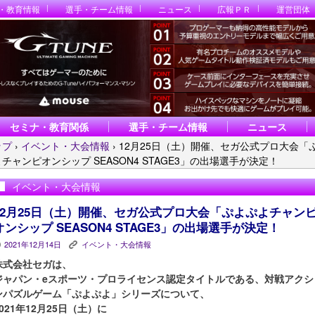
・教育情報
選手・チーム情報
ニュース
広報ＰＲ
運営団体
セミナ・教育関係
選手・チーム情報
ニュース
ップ
›
イベント・大会情報
›
12月25日（土）開催、セガ公式プロ大会「
チャンピオンシップ SEASON4 STAGE3」の出場選手が決定！
イベント・大会情報
12月25日（土）開催、セガ公式プロ大会「ぷよぷよチャン
オンシップ SEASON4 STAGE3」の出場選手が決定！
2021年12月14日
イベント・大会情報
P
K
株式会社セガは、
ジャパン・eスポーツ・プロライセンス認定タイトルである、対戦アクシ
ンパズルゲーム「ぷよぷよ」シリーズについて、
2021年12月25日（土）に