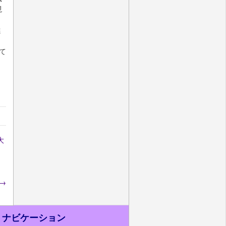
現
選
て
大
→
ナビケーション