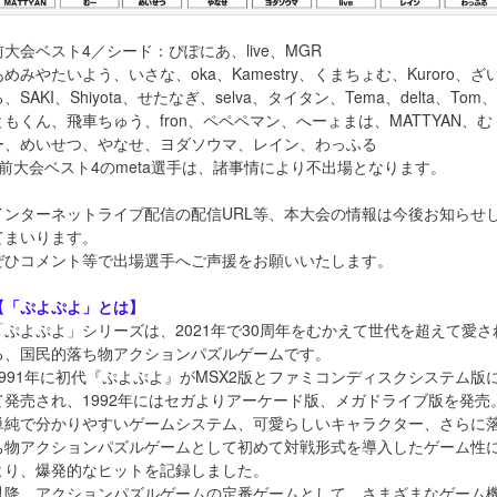
前大会ベスト4／シード：ぴぽにあ、live、MGR
あめみやたいよう、いさな、oka、Kamestry、くまちょむ、Kuroro、ざ
、SAKI、Shiyota、せたなぎ、selva、タイタン、Tema、delta、Tom、
ともくん、飛車ちゅう、fron、ペペペマン、へーょまは、MATTYAN、む
ー、めいせつ、やなせ、ヨダソウマ、レイン、わっふる
※前大会ベスト4のmeta選手は、諸事情により不出場となります。
インターネットライブ配信の配信URL等、本大会の情報は今後お知らせ
てまいります。
ぜひコメント等で出場選手へご声援をお願いいたします。
【「ぷよぷよ」とは】
「ぷよぷよ」シリーズは、2021年で30周年をむかえて世代を超えて愛さ
る、国民的落ち物アクションパズルゲームです。
1991年に初代『ぷよぷよ』がMSX2版とファミコンディスクシステム版
て発売され、1992年にはセガよりアーケード版、メガドライブ版を発売
単純で分かりやすいゲームシステム、可愛らしいキャラクター、さらに
ち物アクションパズルゲームとして初めて対戦形式を導入したゲーム性
より、爆発的なヒットを記録しました。
以降、アクションパズルゲームの定番ゲームとして、さまざまなゲーム