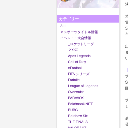
カテゴリー
ALL
ｅスポーツタイトル情報
イベント・大会情報
_ロケットリーグ
２XKO
Apex Legends
Call of Duty
eFootball
FIFA シリーズ
Fortnite
S
League of Legends
Overwatch
PARAVOX
PokémonUNITE
PUBG
Rainbow Six
THE FINALS
VALORANT