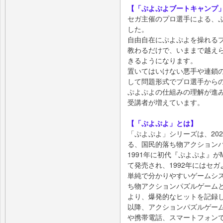
【「ぷよぷよブートキャンプ
セガ主催のプロ選手による、
した。
自由自在にぷよぷよを操れる
教わるだけで、いままで越え
きるようになります。
置いてはいけない悪手や連鎖
して問題形式でプロ選手から
ぷよぷよの仕組みの理解が進
受講者が増えています。
【「ぷよぷよ」とは】
「ぷよぷよ」シリーズは、20
る、国民的落ち物アクション
1991年に初代『ぷよぷよ』
て発売され、1992年にはセ
単純で分かりやすいゲームシ
ち物アクションパズルゲーム
より、爆発的なヒットを記録
以降、アクションパズルゲー
や携帯電話、スマートフォン