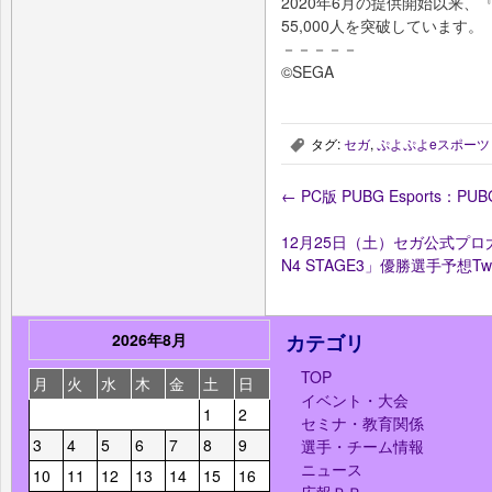
2020年6月の提供開始以来
55,000人を突破しています。
－－－－－
©SEGA
タグ:
セガ
,
ぷよぷよeスポーツ
,
←
PC版 PUBG Esports：PU
12月25日（土）セガ公式プロ
N4 STAGE3」優勝選手予想T
2026年8月
カテゴリ
TOP
月
火
水
木
金
土
日
イベント・大会
1
2
セミナ・教育関係
3
4
5
6
7
8
9
選手・チーム情報
ニュース
10
11
12
13
14
15
16
広報ＰＲ