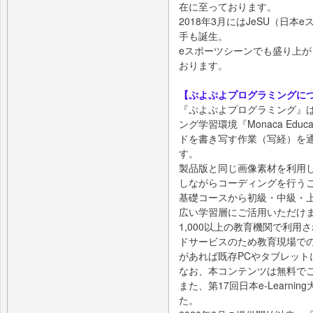
在に至っております。
2018年3月にはJeSU（日
手も誕生。
eスポーツシーンでも盛り上
おります。
【ぷよぷよプログラミングに
『ぷよぷよプログラミング』
ング学習環境『Monaca Ed
ドを書き写す作業（写経）を
す。
製品版と同じ画像素材を利用
しながらコーディングを行う
基礎コースから初級・中級・
広い学習層にご活用いただけ
1,000以上の教育機関で利用され
ドサービスのため教育現場で
があれば既存PCやタブレット
なお、本コンテンツは無料で
また、第17回日本e-Learn
た。