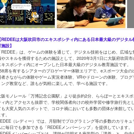
【REDEEは大阪吹田市のエキスポシティ内にある日本最大級のデジタル
育施設】
「REDEE」は、ゲームの体験を通じて、デジタル技術をはじめ、広域な
識やスキルを獲得するための施設として、2020年3月1日に大阪府吹田市
エキスポシティ内にオープンした日本最大級のデジタル教育施設です。
258席を有するシアターのプロゲーマー体験エリアで、eスポーツ大会の
場者さながらの体験やゲーム実況者体験、VRやドローンの体験、プログ
ミング教室など、誰もが気軽に楽しんで、学べる施設です。
大阪モノレール「万博記念公園駅」より徒歩約2分、ららぽーとエキスポ
ティ内とアクセスも抜群で、学校関係者向けの校外学習や修学旅行先と
ても大変人気のスポットで、コロナ禍においても多数の団体が来館して
ます。
REDEE（レディー）では、月額制でプログラミング等の多数のカリキュ
ムに毎日でも参加できる「REDEEメンバーシップ」を提供しています。
REDEEメンバーシップとは、講師が説明する座学型の「講義」と、自由