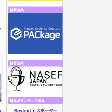
協賛企業
ク
協賛企業
編集ボランティア募集
家