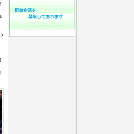
校
加
0
希
料