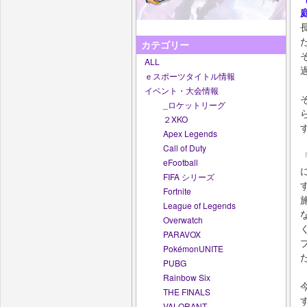
カテゴリー
ALL
ｅスポーツタイトル情報
イベント・大会情報
_ロケットリーグ
２XKO
Apex Legends
Call of Duty
eFootball
FIFA シリーズ
Fortnite
League of Legends
Overwatch
PARAVOX
PokémonUNITE
PUBG
Rainbow Six
THE FINALS
VALORANT