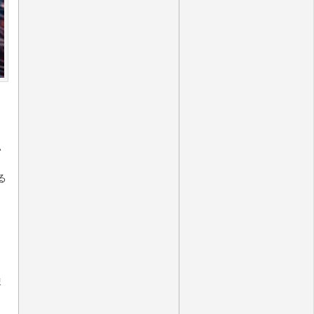
い
る
ま