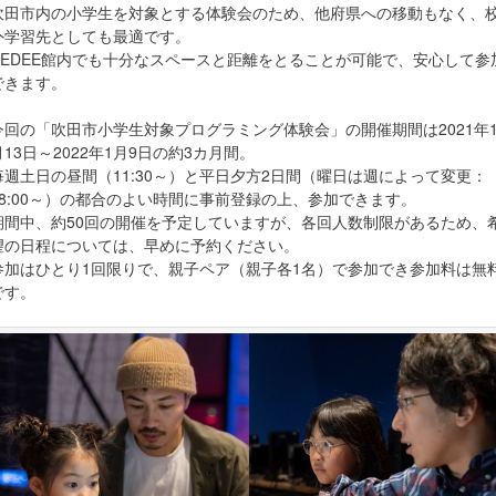
吹田市内の小学生を対象とする体験会のため、他府県への移動もなく、
外学習先としても最適です。
REDEE館内でも十分なスペースと距離をとることが可能で、安心して参
できます。
今回の「吹田市小学生対象プログラミング体験会」の開催期間は2021年1
月13日～2022年1月9日の約3カ月間。
毎週土日の昼間（11:30～）と平日夕方2日間（曜日は週によって変更：
18:00～）の都合のよい時間に事前登録の上、参加できます。
期間中、約50回の開催を予定していますが、各回人数制限があるため、
望の日程については、早めに予約ください。
参加はひとり1回限りで、親子ペア（親子各1名）で参加でき参加料は無
です。