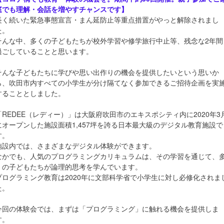
庭でも理解・会話を増やすチャンスです】
長く続いた緊急事態宣言・まん延防止等重点措置がやっと解除されまし
た。
そんな中、多くの子どもたちが校外学習や修学旅行中止等、残念な2年間
過ごしていることと思います。
そんな子どもたちに学びや思い出作りの機会を提供したいという思いか
ら、吹田市内すべての小学生が分け隔てなく参加できるご招待企画を実
することとしました。
「REDEE（レディー）」は大阪府吹田市のエキスポシティ内に2020年3
にオープンした施設面積1,457坪を誇る日本最大級のデジタル教育施設で
す。
施設内では、さまざまなデジタル体験ができます。
なかでも、人気のプログラミングカリキュラムは、その学習を通じて、
くの子どもたちが論理的思考を学んでいます。
プログラミング教育は2020年に文部科学省で小学生に対し必修化されま
た。
今回の体験会では、まずは「プログラミング」に触れる機会を提供しま
す。