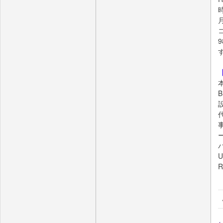
B
設
U