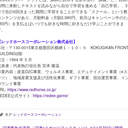
時間に来館しテキストを読みながら自分で学習を進める「自己学習」、3
月で合計6回決まった期間に学習することができる「スクール」という教
コンテンツがあり、月額料金（月額2,980円、初月はキャンペーン中のた
980円）を支払えばいつでも好きな時間に好きなだけ学ぶことができま
す。
【レッドホースコーポレーション株式会社】
本社：〒130-0015東京都墨田区横網１－１０－５ KOKUGIKAN FRON
UILDING2階
立：1964 年 3 月
代表者：代表執行役社長 宮本 隆温
事業内容：産直D2C事業、ウェルネス事業、エデュテイメント事業（eス
ーツ）、地域産業支援及び活性化事業、ギフト事業、宿泊運営事業、イ
バウンド事業
RL:
https://www.redhorse.co.jp/
REDEE公式サイト:
https://redee.game/
タグ:
レッドホースコーポレーション
,
←
沼津青年会議所：沼津eスポーツフェスティバル が11月23日に開催