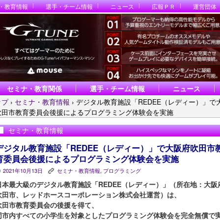
・教育情報
選手・チーム情報
ニュース
広報ＰＲ
運営団体
セミナ・教育関係
選手・チーム情報
ニュース
ップ
›
セミナ・教育情報
›
デジタル教育施設「REDEE（レディー）」で
吹田市教育委員会後援によるプログラミング体験会を実施
セミナ・教育情報
デジタル教育施設「REDEE（レディー）」で大阪府吹田市
育委員会後援によるプログラミング体験会を実施
2021年10月13日
セミナ・教育情報
,
プログラミング
P
K
日本最大級のデジタル教育施設「REDEE（レディー）」（所在地：大阪
吹田市、レッドホースコーポレーション株式会社運営）は、
吹田市教育委員会の後援を得て、
同市内すべての小学生を対象としたプログラミング体験会を完全無償で