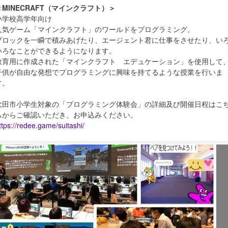
＜MINECRAFT（マインクラフト）＞
小学校高学年向け
人気ゲーム「マインクラフト」のワールドをプログラミング。
ブロックを一瞬で積みあげたり、エージェント君に仕事をさせたり、い
いろなことができるようになります。
教育用に作成された「マインクラフト エデュケーション」を使用して
子供が自由な発想でプログラミングに興味を持てるような授業を行いま
す。
吹田市小学生対象の「プログラミング体験会」の詳細及び開催日程はこ
らからご確認いただき、お申込みください。
ttps://redee.game/suitashi/