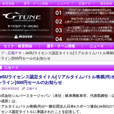
・教育情報
選手・チーム情報
ニュース
広報ＰＲ
運営団体
セミナ・教育関係
選手・チーム情報
ニュース
ップ
›
広報ＰＲ
›
JeSUライセンス認定タイトル[リアルタイムバトル将棋(
ライン]500円セールのお知らせ
広報ＰＲ
JeSUライセンス認定タイトル[リアルタイムバトル将棋(R)
ンライン]500円セールのお知らせ
2021年3月2日
広報ＰＲ
P
K
株式会社シルバースタージャパン（本社：岐阜県岐阜市、代表取締役：
本成辰）は、
リアルタイムバトル将棋(R)が一般社団法人日本eスポーツ連合(JeSU)の
イセンス認定タイトルに承認されたことを記念して、