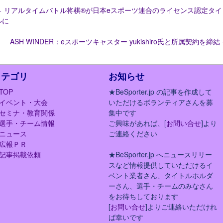
←
リアルタイムバトル将棋®が日本eスポーツ連合のライセンス認定タイ
ルに
ASH WINDER：eスポーツキャスター yukishiro氏と所属契約を締結
カテゴリ
お知らせ
TOP
★BeSporter.jp の記事を作成して
イベント・大会
いただけるボランティアさんを募
セミナ・教育関係
集中です
選手・チーム情報
ご興味があれば、[
お問い合せ
]より
ニュース
ご連絡ください
広報ＰＲ
記事掲載依頼
★BeSporter.jp へニュースリリー
スなど情報提供していただけるイ
ベント業者さん、タイトルホルダ
ーさん、選手・チームのみなさん
をお待ちしております
[
お問い合せ
]よりご連絡いただけれ
ば幸いです