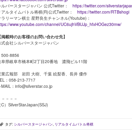
シルバースタージャパン 公式Twitter：
https://twitter.com/silverstarjapa
リアルタイムバトル将棋(R)公式Twitter：
https://twitter.com/RTBshogi
サラリーマン棋士 星野良生チャンネル(Youtube)：
ttps://www.youtube.com/channel/UC6ujhVBUJp_hfxHOGez30mw/
【掲載時のお客様のお問い合わせ先】
株式会社シルバースタージャパン
500-8856
岐阜県岐阜市橋本町2丁目20番地 濃飛ビル11階
営業広報部 岩田 大樹、千葉 絵梨香、長井 優作
EL：058-213-7717
-MAIL：info@silverstar.co.jp
－－－－－
C）SilverStarJapan(SSJ)
タグ:
シルバースタージャパン
,
リアルタイムバトル将棋
,