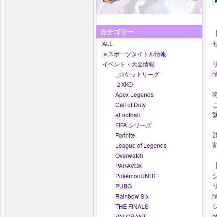
カテゴリー
ALL
ｅスポーツタイトル情報
イベント・大会情報
h
_ロケットリーグ
２XKO
Apex Legends
Call of Duty
eFootball
FIFA シリーズ
Fortnite
League of Legends
Overwatch
PARAVOX
PokémonUNITE
PUBG
h
Rainbow Six
THE FINALS
h
VALORANT