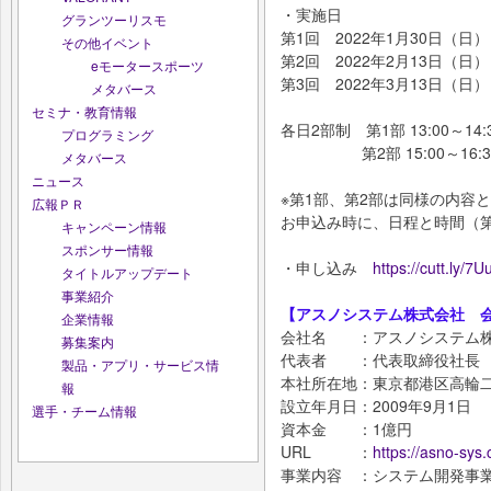
・実施日
グランツーリスモ
第1回 2022年1月30日（日
その他イベント
第2回 2022年2月13日（日
eモータースポーツ
第3回 2022年3月13日（日
メタバース
セミナ・教育情報
各日2部制 第1部 13:00～14:
プログラミング
第2部 15:00～16:3
メタバース
ニュース
※第1部、第2部は同様の内容
広報ＰＲ
お申込み時に、日程と時間（第
キャンペーン情報
スポンサー情報
・申し込み
https://cutt.ly
タイトルアップデート
事業紹介
【アスノシステム株式会社 
企業情報
会社名 ：アスノシステム
募集案内
代表者 ：代表取締役社長
製品・アプリ・サービス情
本社所在地：東京都港区高輪二丁目
報
設立年月日：2009年9月1日
選手・チーム情報
資本金 ：1億円
URL ：
https://asno-sys.
事業内容 ：システム開発事業 / 