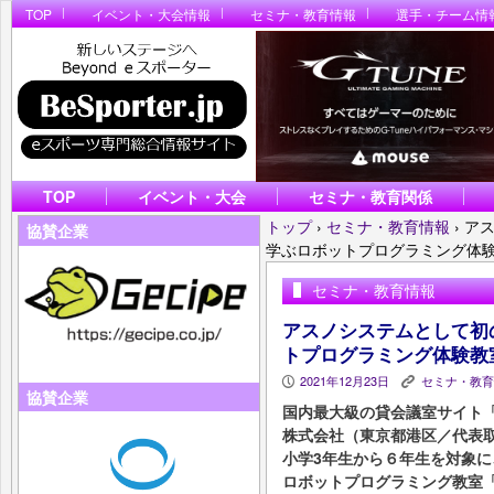
TOP
イベント・大会情報
セミナ・教育情報
選手・チーム情
TOP
イベント・大会
セミナ・教育関係
トップ
›
セミナ・教育情報
›
ア
協賛企業
学ぶロボットプログラミング体験
セミナ・教育情報
アスノシステムとして初
トプログラミング体験教
2021年12月23日
セミナ・教育
P
K
協賛企業
国内最大級の貸会議室サイト「
株式会社（東京都港区／代表取
小学3年生から６年生を対象に
ロボットプログラミング教室「