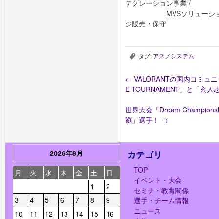
テグレーション事業 /
MVSソリューション事業 /
ジ販売・保守
タグ:
アスノシステム
,
←
VALORANTの国内コミュニティ
E TOURNAMENT」と「
世界大会「Dream Champio
劉」選手！
→
2026年8月
カテゴリ
TOP
月
火
水
木
金
土
日
イベント・大会
1
2
セミナ・教育関係
3
4
5
6
7
8
9
選手・チーム情報
ニュース
10
11
12
13
14
15
16