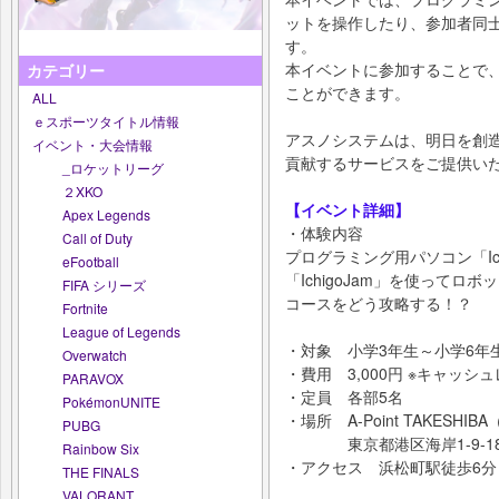
ットを操作したり、参加者同
す。
本イベントに参加することで
カテゴリー
ことができます。
ALL
ｅスポーツタイトル情報
アスノシステムは、明日を創
イベント・大会情報
貢献するサービスをご提供い
_ロケットリーグ
２XKO
【イベント詳細】
Apex Legends
・体験内容
Call of Duty
プログラミング用パソコン「Ich
eFootball
「IchigoJam」を使ってロ
FIFA シリーズ
コースをどう攻略する！？
Fortnite
League of Legends
・対象 小学3年生～小学6年
Overwatch
・費用 3,000円 ※キャッシ
PARAVOX
・定員 各部5名
PokémonUNITE
・場所 A-Point TAKESH
PUBG
東京都港区海岸1-9-18 
Rainbow Six
・アクセス 浜松町駅徒歩6分 
THE FINALS
VALORANT