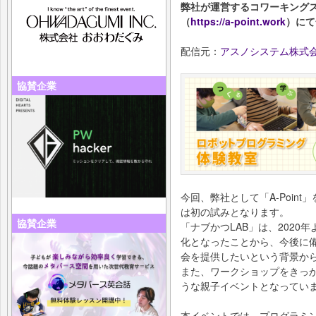
弊社が運営するコワーキングスペース
（
https://a-point.work
）にて
配信元：
アスノシステム株式
協賛企業
今回、弊社として「A-Poin
は初の試みとなります。
協賛企業
「ナブかつLAB」は、202
化となったことから、今後に
会を提供したいという背景か
また、ワークショップをきっ
うな親子イベントとなってい
本イベントでは、プログラミング