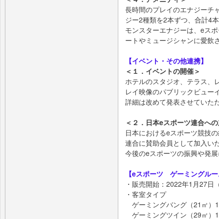
長時間のプレイのエナジーチ
ジー2種類を2本ずつ、合計4
モンスターエナジーは、eス
ートやミュージシャンに愛飲
【イベント・その他連携】
＜１．イベントの開催＞
ホテルのスタジオ、テラス、
レイ映像のパブリックビュー
詳細は改めて発表させていた
＜２．日本eスポーツ連合への
日本におけるeスポーツ競技の
連合に賛助会員として加入い
今後のeスポーツの振興や発
【eスポーツ ゲーミングル
・販売開始：2022年1⽉27⽇
・客室タイプ
ゲーミングバング（21㎡）12
ゲーミングツイン（29㎡）18