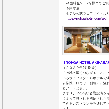
※1室料金で、2名様までご
・予約⽅法
ホテル公式ウェブサイトより
https://nohgahotel.com/ak
【NOHGA HOTEL AKIHABA
（２０２０年9月開業）
「地域と深くつながること。
いるライフスタイルホテルで
多様性・好奇心・創造力に溢
とアートと食」。
クオリティの高い音響設備を
によって彩られる洗練された
できるレストラン等を通じて
ます。