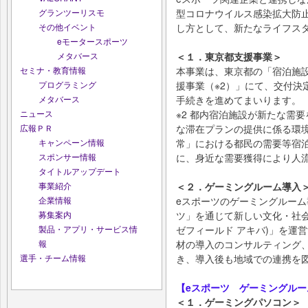
グランツーリスモ
型コロナウイルス感染拡大防
その他イベント
し方として、新たなライフス
eモータースポーツ
メタバース
＜１．東京都支援事業＞
セミナ・教育情報
本事業は、東京都の「宿泊施
プログラミング
援事業（※2）」にて、交付決
メタバース
手続きを進めてまいります。
ニュース
※2 都内宿泊施設が新たな需
広報ＰＲ
な滞在プランの提供に係る環
キャンペーン情報
常」における都民の需要等宿
スポンサー情報
に、身近な需要獲得により人
タイトルアップデート
事業紹介
＜２．ゲーミングルーム導入
企業情報
eスポーツのゲーミングルーム
募集案内
ツ」を通じて新しい文化・社会を創
製品・アプリ・サービス情
ゼフィールド アキバ)」を運営す
報
材の導入のコンサルティング
選手・チーム情報
き、導入後も地域での連携を
【eスポーツ ゲーミングルー
＜１．ゲーミングパソコン＞