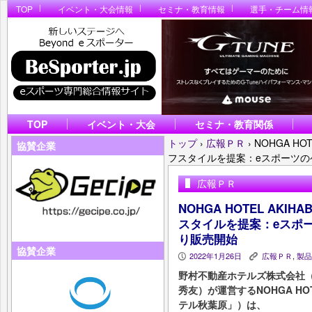
TOP
イベント・大会情報
セミナ・教育情報
選手・チーム情
TOP
イベント・大会
セミナ・教育関係
トップ
›
広報ＰＲ
›
NOHGA HO
協賛企業
フスタイルを提案：eスポーツのゲ
広報ＰＲ
NOHGA HOTEL AKI
スタイルを提案：eスポー
り販売開始
協賛企業
2022年1月26日
広報ＰＲ
,
製品
P
K
野村不動産ホテルズ株式会社（
秀友）が運営するNOHGA HOT
テル秋葉原」）は、