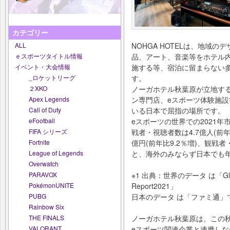
カテゴリー
ALL
NOHGA HOTELは、地域
ｅスポーツタイトル情報
品、アート、音楽等をホテル
イベント・大会情報
施する等、宿泊に留まらない
_ロケットリーグ
す。
２XKO
ノーガホテル秋葉原が立地す
Apex Legends
ン専門店、eスポーツ体験施設
Call of Duty
いる日本で屈指の場所です。
eFootball
eスポーツの世界での2021年市場
FIFA シリーズ
戦者・視聴者数は4.7億人(前年比
Fortnite
億円(前年比9.2％増)、観戦者・視
League of Legends
と、海外のみならず日本でも
Overwatch
PARAVOX
※1 出典：世界のデータ は「Global E
PokémonUNITE
Report2021」
PUBG
日本のデータ は「ファミ通」
Rainbow Six
THE FINALS
ノーガホテル秋葉原は、この
VALORANT
eスポーツ関連企業と連携し