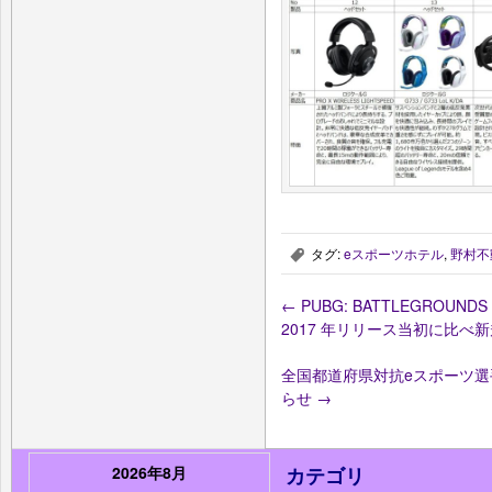
タグ:
eスポーツホテル
,
野村不
,
←
PUBG: BATTLEGRO
2017 年リリース当初に比べ新
全国都道府県対抗eスポーツ選手権
らせ
→
2026年8月
カテゴリ