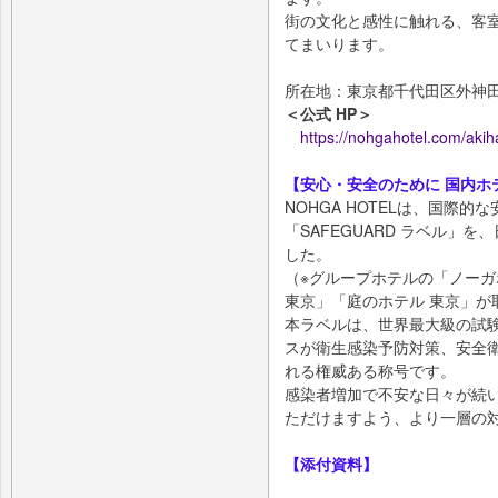
街の文化と感性に触れる、客
てまいります。
所在地：東京都千代田区外神田3-
＜公式 HP＞
https://nohgahotel.com/akih
【安心・安全のために 国内ホテ
NOHGA HOTELは、国際
「SAFEGUARD ラベル」
した。
（※グループホテルの「ノーガ
東京」「庭のホテル 東京」が
本ラベルは、世界最大級の試
スが衛生感染予防対策、安全
れる権威ある称号です。
感染者増加で不安な日々が続
ただけますよう、より一層の
【添付資料】