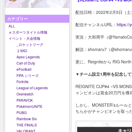
配信日時：2022年2月5日（土）
カテゴリー
配信チャンネルURL：
https:/
ALL
ｅスポーツタイトル情報
実況：大和周平（@YamatoCol
イベント・大会情報
_ロケットリーグ
解説：shomaru7（@shomaru
２XKO
Apex Legends
更に、Reigniteから RIG Nort
Call of Duty
eFootball
▼チーム設立1周年を記念して
FIFA シリーズ
Fortnite
REIGNITE CUP#4 ~VS MONS
League of Legends
ャンピオンは賞金20万円を獲
Overwatch
PARAVOX
しかし、MONSTER’sルールとして、
PokémonUNITE
ちらかがチャンピオンを取っ
PUBG
Rainbow Six
THE FINALS
VALORANT