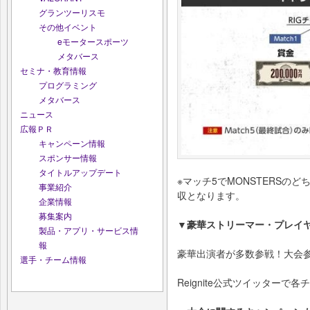
グランツーリスモ
その他イベント
eモータースポーツ
メタバース
セミナ・教育情報
プログラミング
メタバース
ニュース
広報ＰＲ
キャンペーン情報
スポンサー情報
タイトルアップデート
※マッチ5でMONSTERSの
事業紹介
収となります。
企業情報
募集案内
▼豪華ストリーマー・プレイ
製品・アプリ・サービス情
報
豪華出演者が多数参戦！大会
選手・チーム情報
Reignite公式ツイッターで