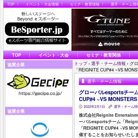
TOP
イベント・大会情報
セミナ・教育情報
選手・チーム情
TOP
イベント・大会
セミナ・教育関係
トップ
›
選手・チーム情報
›
グロ
協賛企業
「REIGNITE CUP#4 ~VS MONS
選手・チーム情報
グローバルesportsチーム 
CUP#4 ~VS MONSTERS
2022年2月1日
選手・チーム情
P
K
協賛企業
株式会社Reignite Enter
ーバルesportsチーム「Reign
「REIGNITE CUP#4 ~VS MO
催することをお知らせいたし