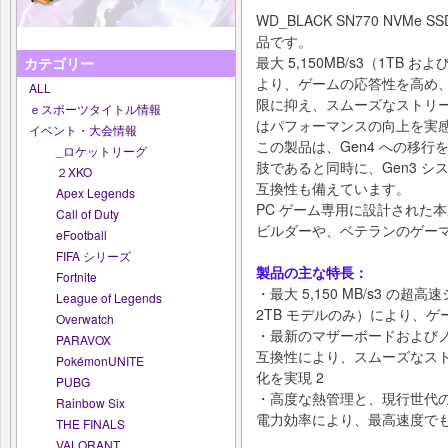
WD_BLACK SN770 NVMe 
品です。
最大 5,150MB/s3（1TB
カテゴリー
より、ゲームの応答性を高め
ALL
限に抑え、スムーズなストリ
ｅスポーツタイトル情報
はパフォーマンスの向上を実
イベント・大会情報
この製品は、Gen4 への移
_ロケットリーグ
肢であると同時に、Gen3 
２XKO
互換性も備えています。
Apex Legends
PC ゲーム専用に設計された
Call of Duty
ビルダーや、ベテランのゲー
eFootball
FIFA シリーズ
製品の主な特長：
Fortnite
・最大 5,150 MB/s3 の
League of Legends
2TB モデルのみ）により、
Overwatch
・最新のマザーボードおよびノート
PARAVOX
互換性により、スムーズなス
PokémonUNITE
化を実現 2
PUBG
・高度な熱管理と、現行世代の内蔵
Rainbow Six
電力効率により、最高速度でも
THE FINALS
VALORANT