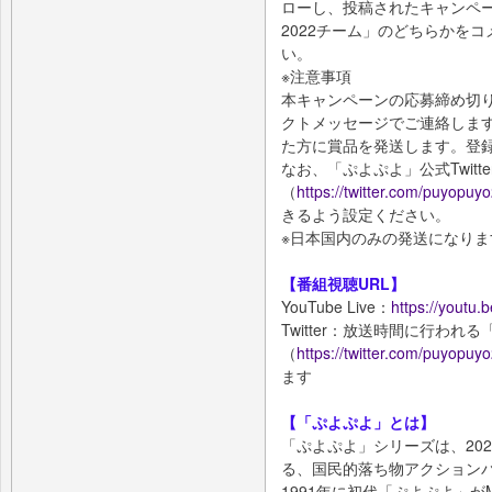
ローし、投稿されたキャンペ
2022チーム」のどちらかを
い。
※注意事項
本キャンペーンの応募締め切り後
クトメッセージでご連絡しま
た方に賞品を発送します。登
なお、「ぷよぷよ」公式Twitt
（
https://twitter.com/puyopuy
きるよう設定ください。
※日本国内のみの発送になりま
【番組視聴URL】
YouTube Live：
https://youtu
Twitter：放送時間に行われる「
（
https://twitter.com/puyopuy
ます
【「ぷよぷよ」とは】
「ぷよぷよ」シリーズは、20
る、国民的落ち物アクション
1991年に初代「ぷよぷよ」