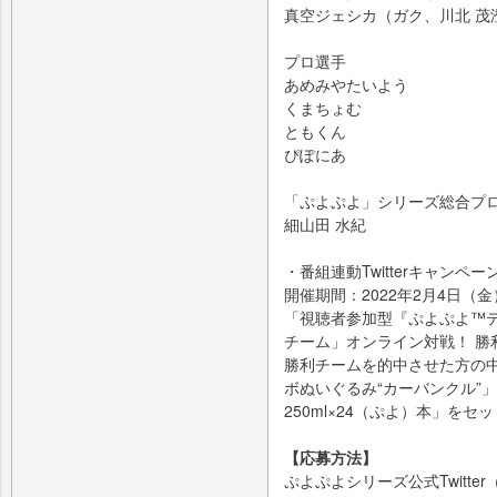
真空ジェシカ（ガク、川北 茂
プロ選手
あめみやたいよう
くまちょむ
ともくん
ぴぽにあ
「ぷよぷよ」シリーズ総合プ
細山田 水紀
・番組連動Twitterキャンペ
開催期間：2022年2月4日（
「視聴者参加型『ぷよぷよ™テト
チーム」オンライン対戦！ 勝
勝利チームを的中させた方の
ボぬいぐるみ“カーバンクル”
250ml×24（ぷよ）本」を
【応募方法】
ぷよぷよシリーズ公式Twitter