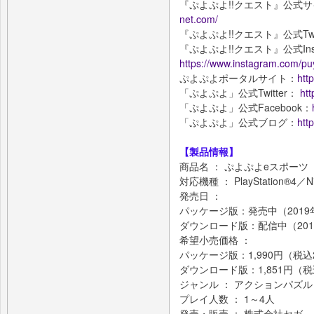
『ぷよぷよ!!クエスト』公式
net.com/
『ぷよぷよ!!クエスト』公式Twi
『ぷよぷよ!!クエスト』公式Inst
https://www.instagram.com/pu
ぷよぷよポータルサイト：
htt
「ぷよぷよ」公式Twitter：
htt
「ぷよぷよ」公式Facebook：
「ぷよぷよ」公式ブログ：
htt
【製品情報】
商品名 ： ぷよぷよeスポーツ
対応機種 ： PlayStation®4／Ni
発売日 ：
パッケージ版：発売中（2019
ダウンロード版：配信中（201
希望小売価格 ：
パッケージ版：1,990円（税込2
ダウンロード版：1,851円（税込
ジャンル ： アクションパズル
プレイ人数 ： 1～4人
発売・販売 ： 株式会社セガ