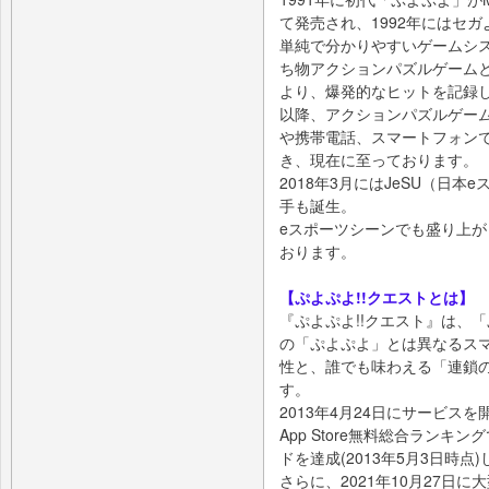
て発売され、1992年にはセ
単純で分かりやすいゲームシ
ち物アクションパズルゲーム
より、爆発的なヒットを記録
以降、アクションパズルゲー
や携帯電話、スマートフォン
き、現在に至っております。
2018年3月にはJeSU（日
手も誕生。
eスポーツシーンでも盛り上
おります。
【ぷよぷよ!!クエストとは】
『ぷよぷよ!!クエスト』は、
の「ぷよぷよ」とは異なるス
性と、誰でも味わえる「連鎖
す。
2013年4月24日にサービスを
App Store無料総合ランキ
ドを達成(2013年5月3日時点
さらに、2021年10月27日