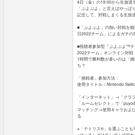
4日（金）の19:00から生放
「ぷよぷよ」と言えばやっぱり
記念して、対戦しまくる生放
■「ぷよぷよ」の熱い対戦を観
日2022チーム」によるガチの3 
■視聴者参加型『ぷよぷよ™テ
2022チーム」オンライン対戦
1時間で勝利数が多いのは「挑
ち？
「挑戦者」参加方法：
使用タイトル：Nintendo S
「インターネット」→「クラブ
「ルームセレクト」で「puyod
マッチング→使用キャラおよ
る
※「テトリス®」を選ぶことも
※マッチングはランダムで行