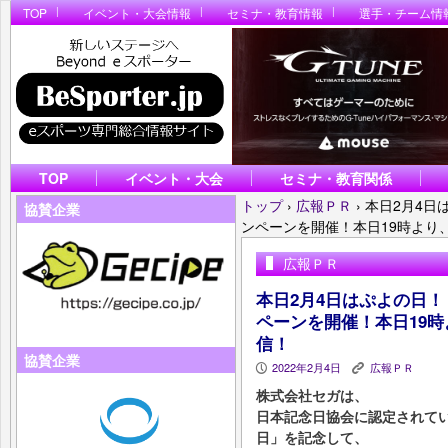
TOP
イベント・大会情報
セミナ・教育情報
選手・チーム情
TOP
イベント・大会
セミナ・教育関係
トップ
›
広報ＰＲ
›
本日2月4日
協賛企業
ンペーンを開催！本日19時より
広報ＰＲ
本日2月4日はぷよの日
ペーンを開催！本日19
信！
協賛企業
2022年2月4日
広報ＰＲ
P
K
株式会社セガは、
日本記念日協会に認定されてい
日」を記念して、