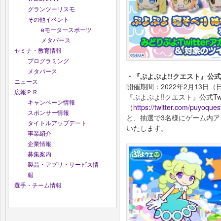
グランツーリスモ
その他イベント
eモータースポーツ
メタバース
セミナ・教育情報
プログラミング
メタバース
・『ぷよぷよ!!クエスト』公
ニュース
開催期間：2022年2月13日（日
広報ＰＲ
『ぷよぷよ!!クエスト』公式Tw
キャンペーン情報
（
https://twitter.com/puyoques
スポンサー情報
と、抽選で3名様にゲーム内ア
タイトルアップデート
いたします。
事業紹介
企業情報
募集案内
製品・アプリ・サービス情
報
選手・チーム情報