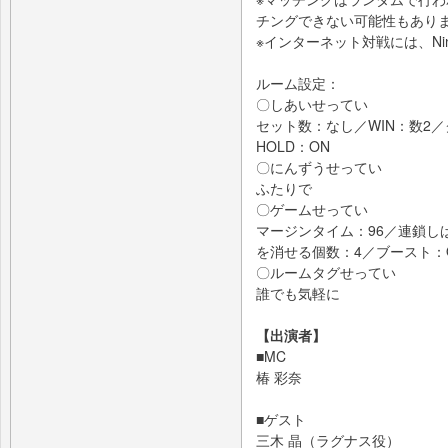
チングできない可能性もあり
※インターネット対戦には、Ninte
ルーム設定：
〇しあいせってい
セット数：なし／WIN：数2
HOLD：ON
〇にんずうせってい
ふたりで
〇ゲームせってい
マージンタイム：96／連鎖し
を消せる個数：4／ブースト：
〇ルームタグせってい
誰でも気軽に
【出演者】
■MC
椿 彩奈
■ゲスト
三木 晶（ラグナス役）