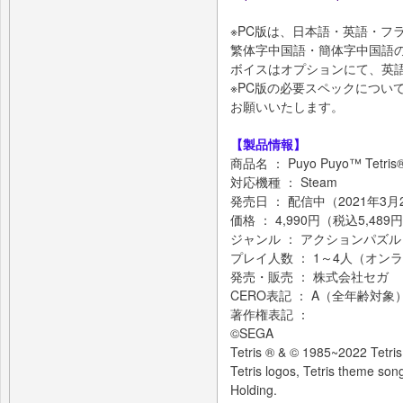
※PC版は、日本語・英語・フ
繁体字中国語・簡体字中国語
ボイスはオプションにて、英
※PC版の必要スペックについて
お願いいたします。
【製品情報】
商品名 ： Puyo Puyo™ Tet
対応機種 ： Steam
発売日 ： 配信中（2021年3
価格 ： 4,990円（税込5,489
ジャンル ： アクションパズル
プレイ人数 ： 1～4人（オン
発売・販売 ： 株式会社セガ
CERO表記 ： A（全年齢対象
著作権表記 ：
©SEGA
Tetris ® & © 1985~2022 Tetris
Tetris logos, Tetris theme son
Holding.