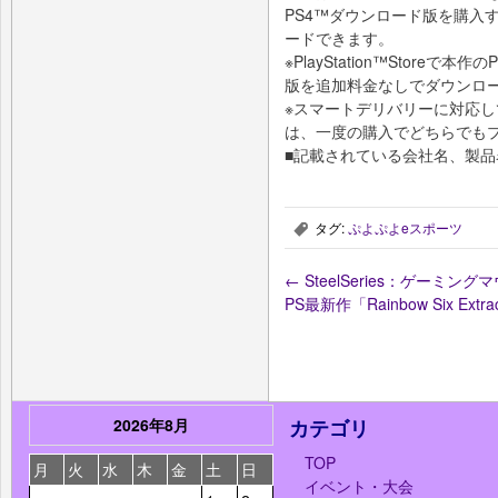
PS4™ダウンロード版を購入
ードできます。
※PlayStation™Store
版を追加料金なしでダウンロ
※スマートデリバリーに対応しており、
は、一度の購入でどちらでも
■記載されている会社名、製
タグ:
ぷよぷよeスポーツ
,
←
SteelSeries：ゲーミン
PS最新作「Rainbow Six Ex
2026年8月
カテゴリ
TOP
月
火
水
木
金
土
日
イベント・大会