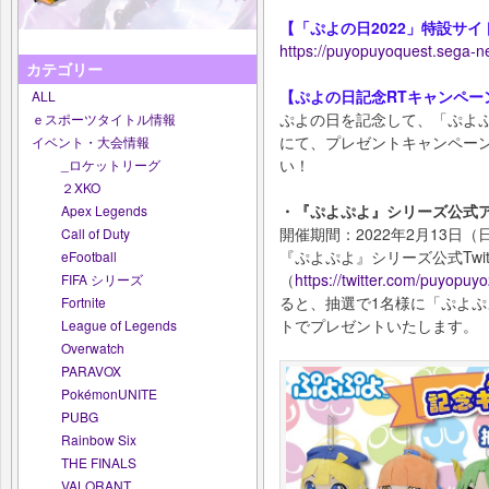
【「ぷよの日2022」特設サイ
https://puyopuyoquest.sega-
カテゴリー
【ぷよの日記念RTキャンペー
ALL
ぷよの日を記念して、「ぷよぷよ
ｅスポーツタイトル情報
にて、プレゼントキャンペー
イベント・大会情報
い！
_ロケットリーグ
２XKO
・『ぷよぷよ』シリーズ公式
Apex Legends
開催期間：2022年2月13日（日
Call of Duty
『ぷよぷよ』シリーズ公式Twi
eFootball
（
https://twitter.com/puyopuy
FIFA シリーズ
ると、抽選で1名様に「ぷよぷよ 
Fortnite
トでプレゼントいたします。
League of Legends
Overwatch
PARAVOX
PokémonUNITE
PUBG
Rainbow Six
THE FINALS
VALORANT