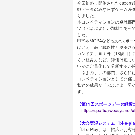
今回初めて開催されたespor
戦データのみならずゲーム映
りました。
本コンペティションの卓球部
ツ（ぷよぷよ）が題材であっ
した。
FPSやMOBAなど他のeス
はいえ、高い戦略性と奥深さ
カンド力、画面外（13段目）
くい組み方など、評価は難し
いかに定量化して分析するか
「ぷよぷよ」の部門、さらに
コンペティションとして開催
私達の成果が「ぷよぷよ」界
す。
【第11回スポーツデータ解析
https://sports.ywebsys.net/a
【大会実況システム「bi-e-pl
「bi-e-Play」は、幅広