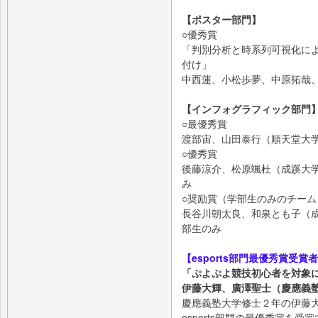
【ポスター部門】
○優秀賞
「判別分析と時系列可視化に
付け」
中西蓮、小松歩夢、中原拓哉
【インフォグラフィック部門
○最優秀賞
渡部宙、山田泰行（順天堂大
○優秀賞
後藤涼介、松原颯杜（成蹊大学
み
○奨励賞（学部生のみのチーム
長谷川朝太良、和泉とも子（成
部生のみ
【esports部門最優秀賞受賞
「ぷよぷよ競技初心者を対象に
伊藤大輝、廣澤聖士（慶應義
慶應義塾大学修士２年の伊藤
esports部門の最優秀賞を