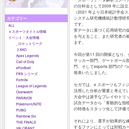
の分科会として2009 年に
（2021 年より日本統計学
システム研究機構統計数理研
カテゴリー
です。
ALL
実データに基づく応用研究の
ｅスポーツタイトル情報
を与えること、また研究者の
イベント・大会情報
ます。
_ロケットリーグ
２XKO
今回が第11 回の開催となり、
Apex Legends
サッカー部門、ゲートボール
Call of Duty
門、そしてesports 部門
eFootball
発表いたしました。
FIFA シリーズ
Fortnite
セガでは、e スポーツもフィ
League of Legends
活用した分析が重要と考えて
Overwatch
大会中は派手なプレイやトリ
PARAVOX
試合データから「客観的な指
PokémonUNITE
の特徴をスタッツ化して評価
PUBG
Rainbow Six
それにより、選手が効果的な
THE FINALS
するファンにとっては対戦カ
VALORANT