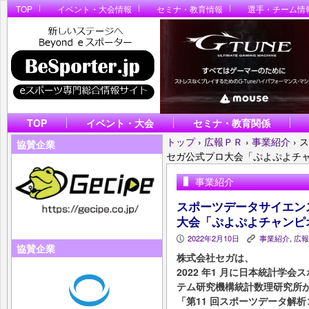
TOP
イベント・大会情報
セミナ・教育情報
選手・チーム情
TOP
イベント・大会
セミナ・教育関係
トップ
›
広報ＰＲ
›
事業紹介
›
ス
協賛企業
セガ公式プロ大会「ぷよぷよチ
事業紹介
スポーツデータサイエン
大会「ぷよぷよチャンピ
2022年2月10日
事業紹介
,
広報
P
K
協賛企業
株式会社セガは、
2022 年1 月に日本統計学
テム研究機構統計数理研究所
「第11 回スポーツデータ解