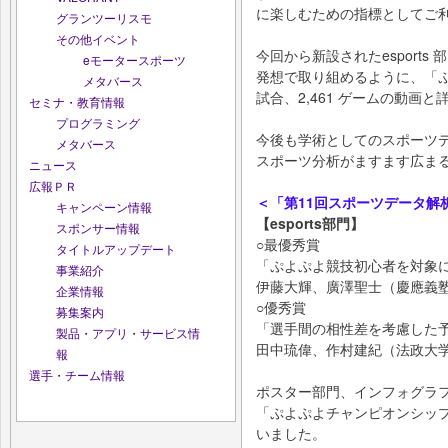
に楽しむための指標としてご
グランツーリスモ
その他イベント
今回から新設されたesport
eモータースポーツ
発想で取り組めるように、「ぷ
メタバース
試合、2,461 ゲームの動画
セミナ・教育情報
プログラミング
今後も学術としてのスポーツ
メタバース
スポーツ分析がますます広ま
ニュース
広報ＰＲ
＜「第11回スポーツデータ解
キャンペーン情報
【esports部門】
スポンサー情報
○最優秀賞
タイトルアップデート
「ぷよぷよ競技初心者を対象に
事業紹介
伊藤大輝、廣澤聖士（慶應義
企業情報
○優秀賞
募集案内
「選手間の相性差を考慮した
製品・アプリ・サービス情
田中琉偉、作村建紀（法政大
報
選手・チーム情報
ポスター部門、インフォグラ
「ぷよぷよチャンピオンシッ
いました。