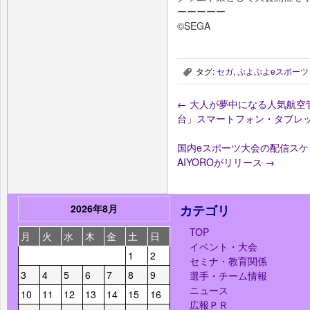
ーーーーー
©SEGA
タグ:
セガ
,
ぷよぷよeスポーツ
,
←
大人が夢中になる人気航空
台」スマートフォン・タブレ
国内eスポーツ大会の配信スケジュ
AIYOROがリリース
→
2026年8月
カテゴリ
TOP
月
火
水
木
金
土
日
イベント・大会
1
2
セミナ・教育関係
3
4
5
6
7
8
9
選手・チーム情報
ニュース
10
11
12
13
14
15
16
広報ＰＲ