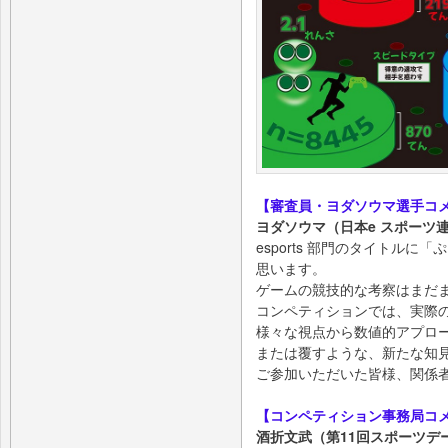
【審査員・ヨダソウマ選手コ
ヨダソウマ（日本e スポーツ
esports 部門のタイトル
思います。
ゲームの競技的な考察はまだ
コンペティションでは、実際
様々な視点から数値的アプロ
または覆すような、新たな知
ご参加いただいた皆様、関係
【コンペティション事務局コ
酒折文武（第11回スポーツデ