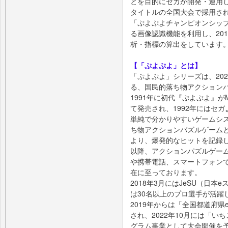
とを目的にセガが開発・運用し
タイトルの全国大会で採用さ
「ぷよぷよチャンピオンシップ SE
る画像認識機能を利用し、20
析・指標の算出をしています
【「ぷよぷよ」とは】
「ぷよぷよ」シリーズは、20
る、国民的落ち物アクション
1991年に初代『ぷよぷよ』
て発売され、1992年にはセ
単純で分かりやすいゲームシ
ち物アクションパズルゲーム
より、爆発的なヒットを記録
以降、アクションパズルゲー
や携帯電話、スマートフォン
在に至っております。
2018年3月にはJeSU（日
は30名以上のプロ選手が活躍
2019年からは「全国都道府
され、2022年10月には「
グラム事業として大会開催を