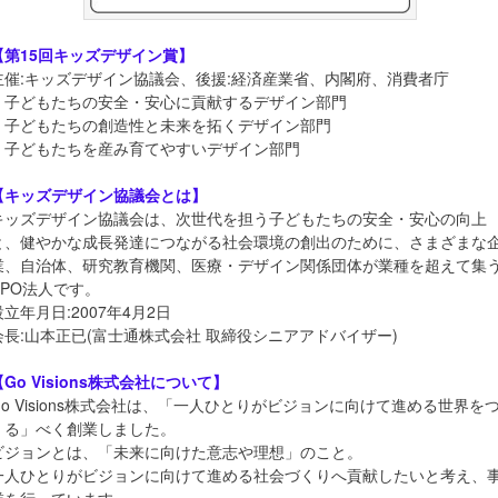
【第15回キッズデザイン賞】
主催:キッズデザイン協議会、後援:経済産業省、内閣府、消費者庁
・子どもたちの安全・安心に貢献するデザイン部門
・子どもたちの創造性と未来を拓くデザイン部門
・子どもたちを産み育てやすいデザイン部門
【キッズデザイン協議会とは】
キッズデザイン協議会は、次世代を担う子どもたちの安全・安心の向上
と、健やかな成長発達につながる社会環境の創出のために、さまざまな
業、自治体、研究教育機関、医療・デザイン関係団体が業種を超えて集
NPO法人です。
設立年月日:2007年4月2日
会長:山本正已(富士通株式会社 取締役シニアアドバイザー)
【Go Visions株式会社について】
Go Visions株式会社は、「一人ひとりがビジョンに向けて進める世界を
くる」べく創業しました。
ビジョンとは、「未来に向けた意志や理想」のこと。
一人ひとりがビジョンに向けて進める社会づくりへ貢献したいと考え、
業を行っています。