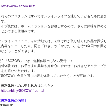
https://www.sozow.net/
これらのプログラムはすべてオンラインライブを通して子どもたちに届
ます。
ライブ後には、ホームミッションをお渡しするので、さらに興味を深め
ことができる仕組みです。
オンラインコミュニティの活動では、それぞれが取り組んだ作品や探求
た内容をシェアしたり、同じ「好き」や「やりたい」を持つ全国の仲間
つながることができます。
現在『SOZOW』では、無料体験申し込み受付中！
無料体験では、お子さまの興味や好奇心に合わせてお好きなアクティビ
ィをお選びいただけます。
『SOZOW』会員と同じ内容を体験していただくことが可能です。
＜無料体験へのお申し込みはこちら＞
https://bit.ly/SOZOW-freetrial
【無料体験の内容】
■体験内容