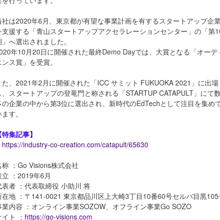
当社は2020年6月、東京都が有望な事業計画を有するスタートアップ企
を支援する「青山スタートアップアクセラレーションセンター」の「第1
期」へ選出されました。
2020年10月20日に開催された最終Demo Dayでは、大賞となる「オーデ
エンス賞」を受賞。
また、2021年2月に開催された「ICC サミット FUKUOKA 2021」に出場
し、スタートアップの登竜門と称される「STARTUP CATAPULT」にて
多の企業の中から第3位に選出され、新時代のEdTechとして注目を集め
います。
【特集記事】
https://industry-co-creation.com/catapult/65630
称 ：Go Visions株式会社
設立 ：2019年6月
代表者 ：代表取締役 小助川 将
所在地 ：〒141-0021 東京都品川区上大崎3丁目10番60号セルバ目黒105
事業内容 ：オンライン事業SOZOW、オフライン事業Go SOZO
サイト ：
https://go-visions.com