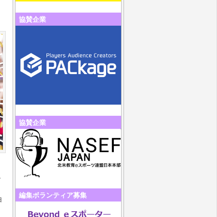
協賛企業
協賛企業
で
編集ボランティア募集
由