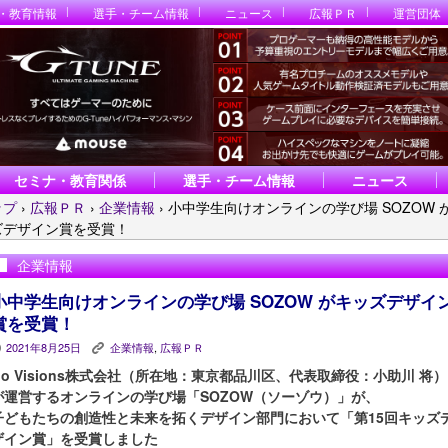
・教育情報
選手・チーム情報
ニュース
広報ＰＲ
運営団体
セミナ・教育関係
選手・チーム情報
ニュース
ップ
›
広報ＰＲ
›
企業情報
›
小中学生向けオンラインの学び場 SOZOW 
ズデザイン賞を受賞！
企業情報
小中学生向けオンラインの学び場 SOZOW がキッズデザイ
賞を受賞！
2021年8月25日
企業情報
,
広報ＰＲ
P
K
Go Visions株式会社（所在地：東京都品川区、代表取締役：小助川 将）
が運営するオンラインの学び場「SOZOW（ソーゾウ）」が、
子どもたちの創造性と未来を拓くデザイン部門において「第15回キッズ
ザイン賞」を受賞しました