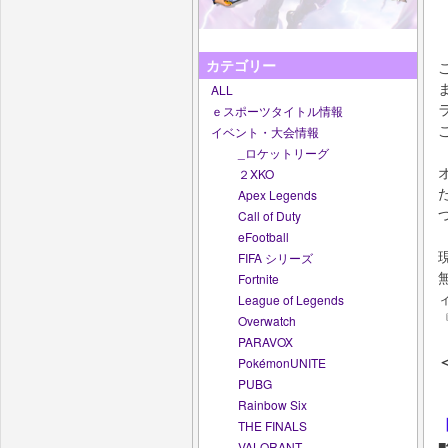
カテゴリー
ALL
ｅスポーツタイトル情報
イベント・大会情報
_ロケットリーグ
２XKO
Apex Legends
Call of Duty
eFootball
FIFA シリーズ
Fortnite
League of Legends
Overwatch
PARAVOX
PokémonUNITE
PUBG
Rainbow Six
THE FINALS
VALORANT