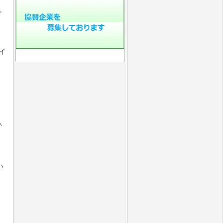
。
イ
い
い