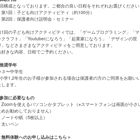
2回構成となっております。ご都合の良い日程をそれぞれお選びください
・第1回：子ども向けアクティビティ（約100分）
・第2回：保護者向け説明会・セミナー
第1回の子ども向けアクティビティでは、「ゲームプログラミング」「マ
ンクラフト」「Youtuberになろう」「起業家になろう」「デザインの世
界」などさまざまなアクティビティをご用意しております。
お好きな内容、日程でご予約ください。
■推奨学年
小３〜中学生
※小学1,2年生のお子様が参加される場合は保護者の方のご同席をお願い
たします。
■参加に必要なもの
・Zoomを使えるパソコンかタブレット（※スマートフォンは画面が小さ
ためお勧めしておりません）
・ノートや紙（5枚以上）
・太いペン
＜無料体験へのお申し込みはこちら＞