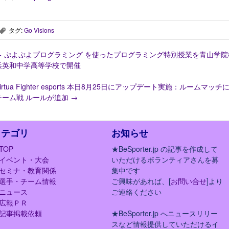
タグ:
Go Visions
,
←
ぷよぷよプログラミング を使ったプログラミング特別授業を青山学院
浜英和中学高等学校で開催
irtua Fighter esports 本日8月25日にアップデート実施：ルームマッチ
チーム戦 ルールが追加
→
カテゴリ
お知らせ
TOP
★BeSporter.jp の記事を作成して
イベント・大会
いただけるボランティアさんを募
セミナ・教育関係
集中です
選手・チーム情報
ご興味があれば、[
お問い合せ
]より
ニュース
ご連絡ください
広報ＰＲ
記事掲載依頼
★BeSporter.jp へニュースリリー
スなど情報提供していただけるイ